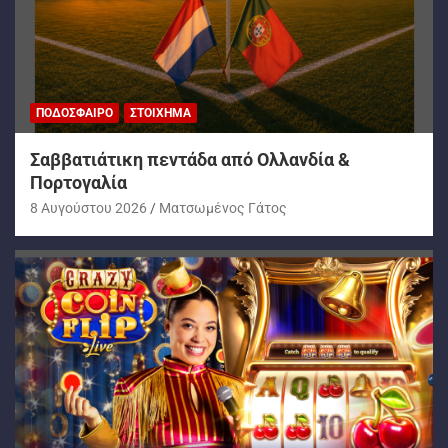
ΠΟΔΌΣΦΑΙΡΟ
ΣΤΟΊΧΗΜΑ
Σαββατιάτικη πεντάδα από Ολλανδία &
Πορτογαλία
8 Αυγούστου 2026
Ματσωμένος Γάτος