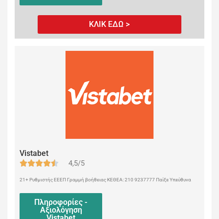
ΚΛΙΚ ΕΔΩ >
Vistabet
4,5/5
21+ Ρυθμιστής ΕΕΕΠ Γραμμή βοήθειας ΚΕΘΕΑ: 210 9237777 Παίξε Υπεύθυνα
Πληροφορίες -
Αξιολόγηση
Vistabet