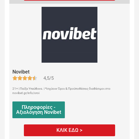
Novibet
4,5/5
21+ | Παίξε Υπεύθυνα. | *Ισχύουν Όροι & Προϋποθέσεις διαθέσιμοι στο
novibet.gr/info/oroi
Πληροφορίες -
Αξιολόγηση Novibet
ΚΛΙΚ ΕΔΩ >