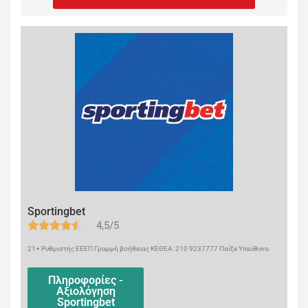
Sportingbet
4,5/5
21+ Ρυθμιστής ΕΕΕΠ Γραμμή βοήθειας ΚΕΘΕΑ: 210 9237777 Παίξε Υπεύθυνα
Πληροφορίες -
Αξιολόγηση
Sportingbet