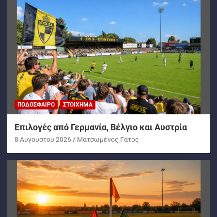
ΠΟΔΌΣΦΑΙΡΟ
ΣΤΟΊΧΗΜΑ
Επιλογές από Γερμανία, Βέλγιο και Αυστρία
8 Αυγούστου 2026
Ματσωμένος Γάτος