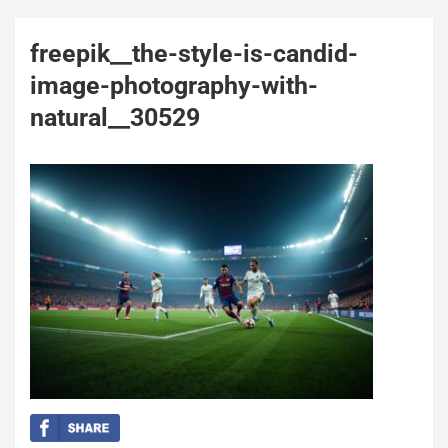
freepik__the-style-is-candid-
image-photography-with-
natural__30529