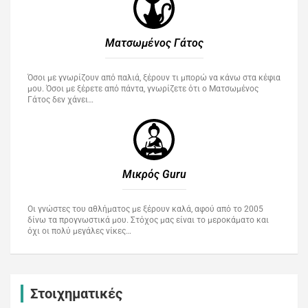
Ματσωμένος Γάτος​
Όσοι με γνωρίζουν από παλιά, ξέρουν τι μπορώ να κάνω στα κέφια
μου. Όσοι με ξέρετε από πάντα, γνωρίζετε ότι ο Ματσωμένος
Γάτος δεν χάνει…
Μικρός Guru​
Οι γνώστες του αθλήματος με ξέρουν καλά, αφού από το 2005
δίνω τα προγνωστικά μου. Στόχος μας είναι το μεροκάματο και
όχι οι πολύ μεγάλες νίκες…
Στοιχηματικές