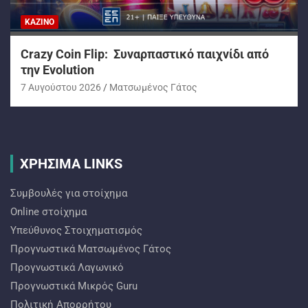
ΚΑΖΊΝΟ
Crazy Coin Flip: Συναρπαστικό παιχνίδι από
την Evolution
7 Αυγούστου 2026
Ματσωμένος Γάτος
ΧΡΗΣΙΜΑ LINKS
Συμβουλές για στοίχημα
Online στοίχημα
Υπεύθυνος Στοιχηματισμός
Προγνωστικά Ματσωμένος Γάτος
Προγνωστικά Λαγωνικό
Προγνωστικά Mικρός Guru
Πολιτική Απορρήτου