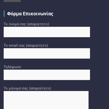
Φόρμα Επικοινωνίας
Το όνομά σας (απαραίτητο)
Το email σας (απαραίτητο)
Τηλέφωνο
Το μήνυμά σας (απαραίτητο)