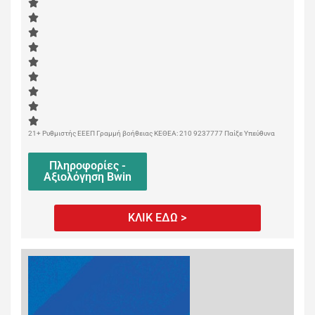
21+ Ρυθμιστής ΕΕΕΠ Γραμμή βοήθειας ΚΕΘΕΑ: 210 9237777 Παίξε Υπεύθυνα
Πληροφορίες -
Αξιολόγηση Bwin
ΚΛΙΚ ΕΔΩ >