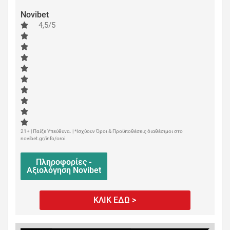
Novibet
4,5/5
21+ | Παίξε Υπεύθυνα. | *Ισχύουν Όροι & Προϋποθέσεις διαθέσιμοι στο
novibet.gr/info/oroi
Πληροφορίες -
Αξιολόγηση Novibet
ΚΛΙΚ ΕΔΩ >