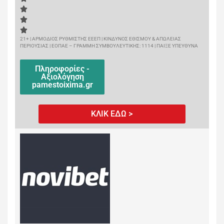
21+ | ΑΡΜΟΔΙΟΣ ΡΥΘΜΙΣΤΗΣ ΕΕΕΠ | ΚΙΝΔΥΝΟΣ ΕΘΙΣΜΟΥ & ΑΠΩΛΕΙΑΣ
ΠΕΡΙΟΥΣΙΑΣ | ΕΟΠΑΕ – ΓΡΑΜΜΗ ΣΥΜΒΟΥΛΕΥΤΙΚΗΣ: 1114 | ΠΑΙΞΕ ΥΠΕΥΘΥΝΑ
Πληροφορίες -
Αξιολόγηση
pamestoixima.gr
ΚΛΙΚ ΕΔΩ >