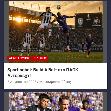
ΔΕΛΤΊΑ ΤΎΠΟΥ
ΕΙΔΉΣΕΙΣ
Sportingbet: Build A Bet* στο ΠΑΟΚ –
Άντερλεχτ!
6 Αυγούστου 2026
Ματσωμένος Γάτος