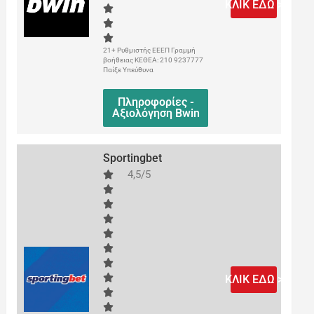
ΚΛΙΚ ΕΔΩ >
21+ Ρυθμιστής ΕΕΕΠ Γραμμή
βοήθειας ΚΕΘΕΑ: 210 9237777
Παίξε Υπεύθυνα
Πληροφορίες -
Αξιολόγηση Bwin
Sportingbet
4,5/5
ΚΛΙΚ ΕΔΩ >