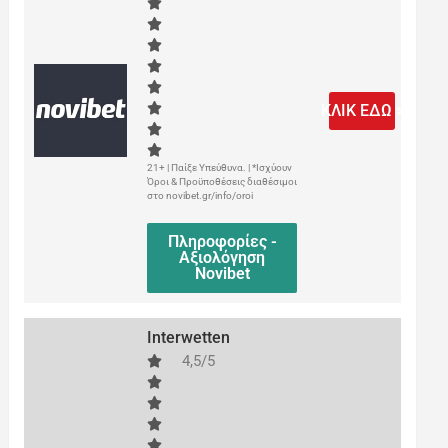
ΚΛΙΚ ΕΔΩ >
21+ | Παίξε Υπεύθυνα. | *Ισχύουν
Όροι & Προϋποθέσεις διαθέσιμοι
στο novibet.gr/info/oroi
Πληροφορίες -
Αξιολόγηση
Novibet
Interwetten
4,5/5