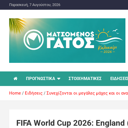
Παρασκευή, 7 Αυγούστου, 2026
ΠΡΟΓΝΩΣΤΙΚΑ ΓΙΑ ΤΟ ΣΤΟΙΧΗΜΑ
Ματσωμένος Γάτος –
ΠΡΟΓΝΩΣΤΙΚΑ
ΣΤΟΙΧΗΜΑΤΙΚΕΣ
ΕΙΔΗΣΕΙ
Όλα για το Στοίχημα
Home
Ειδήσεις
Συνεχίζονται οι μεγάλες μάχες και οι αν
FIFA World Cup 2026: England 