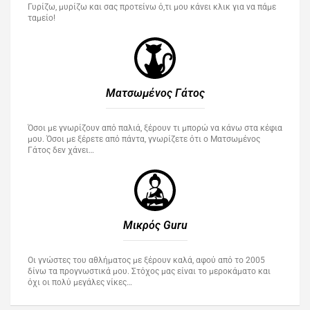
Γυρίζω, μυρίζω και σας προτείνω ό,τι μου κάνει κλικ για να πάμε
ταμείο!
Ματσωμένος Γάτος​
Όσοι με γνωρίζουν από παλιά, ξέρουν τι μπορώ να κάνω στα κέφια
μου. Όσοι με ξέρετε από πάντα, γνωρίζετε ότι ο Ματσωμένος
Γάτος δεν χάνει…
Μικρός Guru​
Οι γνώστες του αθλήματος με ξέρουν καλά, αφού από το 2005
δίνω τα προγνωστικά μου. Στόχος μας είναι το μεροκάματο και
όχι οι πολύ μεγάλες νίκες…