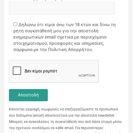
Δηλώνω ότι είμαι άνω των 18 ετών και δίνω τη
ρητή συγκατάθεσή μου για την αποστολή
ενημερωτικών email σχετικά με περιεχόμενο
στοιχηματισμού, προσφορές και υπηρεσίες,
σύμφωνα με την Πολιτική Απορρήτου.
Κάνοντας εγγραφή, συμφωνείς να επεξεργαζόμαστε τα προσωπικά
σου δεδομένα (email) αποκλειστικά για την αποστολή newsletter.
Μπορείς να ανακαλέσεις τη συγκατάθεσή σου ανά πάσα στιγμή μέσω
του σχετικού συνδέσμου σε κάθε email. Για περισσότερες