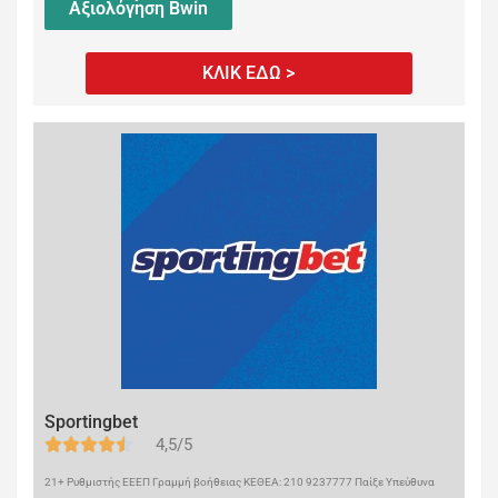
Αξιολόγηση Bwin
ΚΛΙΚ ΕΔΩ >
Sportingbet
4,5/5
21+ Ρυθμιστής ΕΕΕΠ Γραμμή βοήθειας ΚΕΘΕΑ: 210 9237777 Παίξε Υπεύθυνα