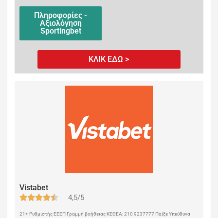
Πληροφορίες -
Αξιολόγηση
Sportingbet
ΚΛΙΚ ΕΔΩ >
Vistabet
4,5/5
21+ Ρυθμιστής ΕΕΕΠ Γραμμή βοήθειας ΚΕΘΕΑ: 210 9237777 Παίξε Υπεύθυνα