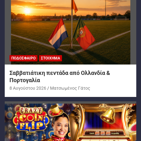
ΠΟΔΌΣΦΑΙΡΟ
ΣΤΟΊΧΗΜΑ
Σαββατιάτικη πεντάδα από Ολλανδία &
Πορτογαλία
8 Αυγούστου 2026
Ματσωμένος Γάτος