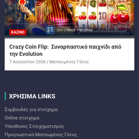
ΚΑΖΊΝΟ
Crazy Coin Flip: Συναρπαστικό παιχνίδι από
την Evolution
7 Αυγούστου 2026
Ματσωμένος Γάτος
ΧΡΗΣΙΜΑ LINKS
Συμβουλές για στοίχημα
Online στοίχημα
Υπεύθυνος Στοιχηματισμός
Προγνωστικά Ματσωμένος Γάτος