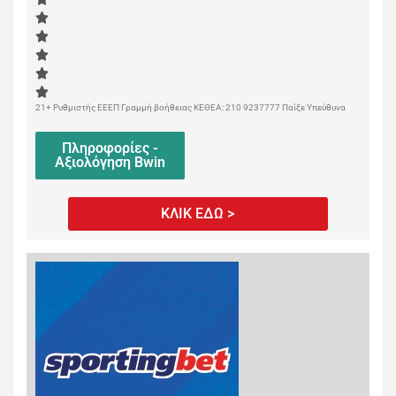
21+ Ρυθμιστής ΕΕΕΠ Γραμμή βοήθειας ΚΕΘΕΑ: 210 9237777 Παίξε Υπεύθυνα
Πληροφορίες -
Αξιολόγηση Bwin
ΚΛΙΚ ΕΔΩ >