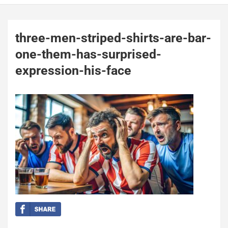
three-men-striped-shirts-are-bar-
one-them-has-surprised-
expression-his-face