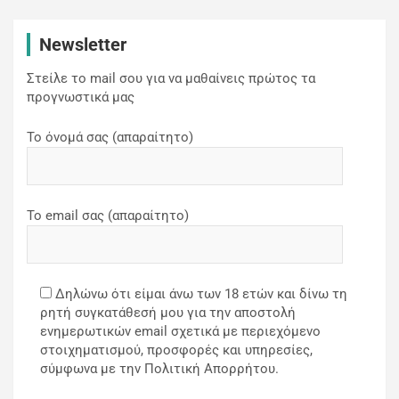
Newsletter
Στείλε το mail σου για να μαθαίνεις πρώτος τα
προγνωστικά μας
Το όνομά σας (απαραίτητο)
Το email σας (απαραίτητο)
Δηλώνω ότι είμαι άνω των 18 ετών και δίνω τη
ρητή συγκατάθεσή μου για την αποστολή
ενημερωτικών email σχετικά με περιεχόμενο
στοιχηματισμού, προσφορές και υπηρεσίες,
σύμφωνα με την Πολιτική Απορρήτου.