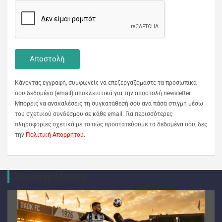
Κάνοντας εγγραφή, συμφωνείς να επεξεργαζόμαστε τα προσωπικά
σου δεδομένα (email) αποκλειστικά για την αποστολή newsletter.
Μπορείς να ανακαλέσεις τη συγκατάθεσή σου ανά πάσα στιγμή μέσω
του σχετικού συνδέσμου σε κάθε email. Για περισσότερες
πληροφορίες σχετικά με το πώς προστατεύουμε τα δεδομένα σου, δες
την
Πολιτική Απορρήτου
.
You may Missed