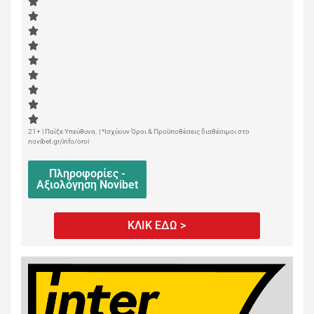
21+ | Παίξε Υπεύθυνα. | *Ισχύουν Όροι & Προϋποθέσεις διαθέσιμοι στο
novibet.gr/info/oroi
Πληροφορίες -
Αξιολόγηση Novibet
ΚΛΙΚ ΕΔΩ >