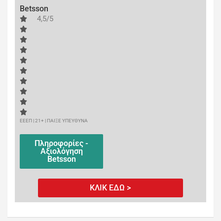
Betsson
4,5/5
ΕΕΕΠ | 21+ | ΠΑΙΞΕ ΥΠΕΥΘΥΝΑ
Πληροφορίες -
Αξιολόγηση
Betsson
ΚΛΙΚ ΕΔΩ >