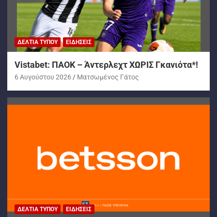
ΔΕΛΤΊΑ ΤΎΠΟΥ
ΕΙΔΉΣΕΙΣ
Vistabet: ΠΑΟΚ – Άντερλεχτ ΧΩΡΙΣ Γκανιότα*!
6 Αυγούστου 2026
Ματσωμένος Γάτος
ΔΕΛΤΊΑ ΤΎΠΟΥ
ΕΙΔΉΣΕΙΣ