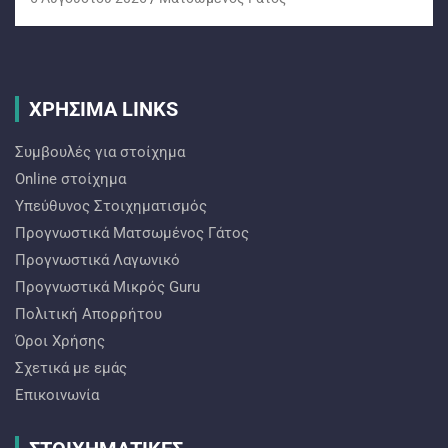
ΧΡΗΣΙΜΑ LINKS
Συμβουλές για στοίχημα
Online στοίχημα
Υπεύθυνος Στοιχηματισμός
Προγνωστικά Ματσωμένος Γάτος
Προγνωστικά Λαγωνικό
Προγνωστικά Mικρός Guru
Πολιτική Απορρήτου
Όροι Χρήσης
Σχετικά με εμάς
Επικοινωνία