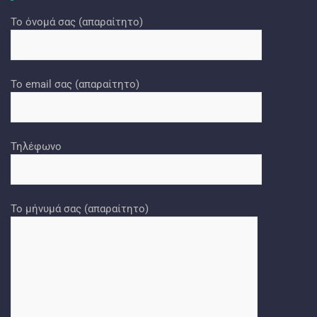
Το όνομά σας (απαραίτητο)
Το email σας (απαραίτητο)
Τηλέφωνο
Το μήνυμά σας (απαραίτητο)