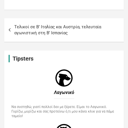
Tελικοί σε Β’ Ιταλίας και Αυστρία, τελευταία
αγωνιστική στη Β’ Ισπανίας
Tipsters
Λαγωνικό
Να συστηθώ, γιατί πολλοί δεν με ξέρετε. Είμαι το Λαγωνικό.
Γυρίζω, μυρίζω και σας προτείνω ό,τι μου κάνει κλικ για να πάμε
ταμείο!