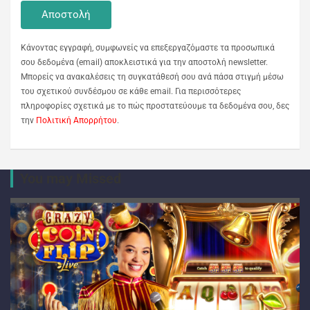
Κάνοντας εγγραφή, συμφωνείς να επεξεργαζόμαστε τα προσωπικά
σου δεδομένα (email) αποκλειστικά για την αποστολή newsletter.
Μπορείς να ανακαλέσεις τη συγκατάθεσή σου ανά πάσα στιγμή μέσω
του σχετικού συνδέσμου σε κάθε email. Για περισσότερες
πληροφορίες σχετικά με το πώς προστατεύουμε τα δεδομένα σου, δες
την
Πολιτική Απορρήτου
.
You may Missed