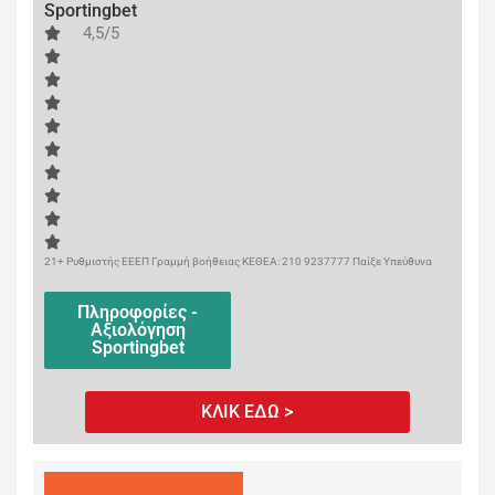
Sportingbet
4,5/5
21+ Ρυθμιστής ΕΕΕΠ Γραμμή βοήθειας ΚΕΘΕΑ: 210 9237777 Παίξε Υπεύθυνα
Πληροφορίες -
Αξιολόγηση
Sportingbet
ΚΛΙΚ ΕΔΩ >