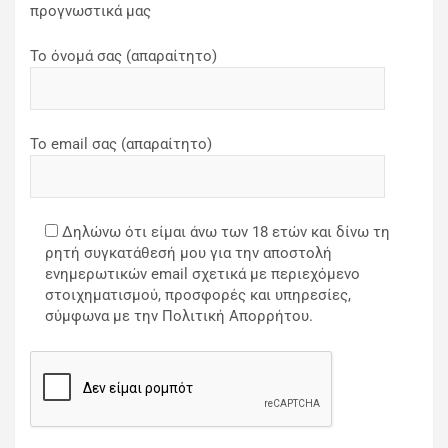
προγνωστικά μας
Το όνομά σας (απαραίτητο)
Το email σας (απαραίτητο)
Δηλώνω ότι είμαι άνω των 18 ετών και δίνω τη
ρητή συγκατάθεσή μου για την αποστολή
ενημερωτικών email σχετικά με περιεχόμενο
στοιχηματισμού, προσφορές και υπηρεσίες,
σύμφωνα με την Πολιτική Απορρήτου.