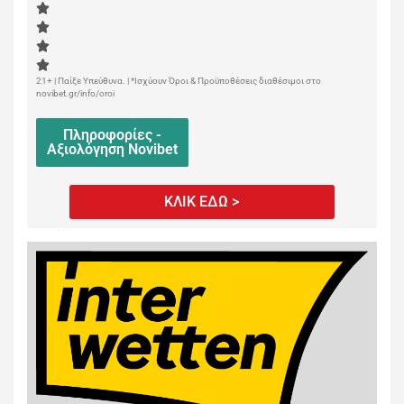
21+ | Παίξε Υπεύθυνα. | *Ισχύουν Όροι & Προϋποθέσεις διαθέσιμοι στο
novibet.gr/info/oroi
Πληροφορίες -
Αξιολόγηση Novibet
ΚΛΙΚ ΕΔΩ >