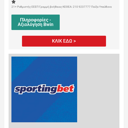
21+ Ρυθμιστής ΕΕΕΠ Γραμμή βοήθειας ΚΕΘΕΑ: 210 9237777 Παίξε Υπεύθυνα
Πληροφορίες -
Αξιολόγηση Bwin
ΚΛΙΚ ΕΔΩ >