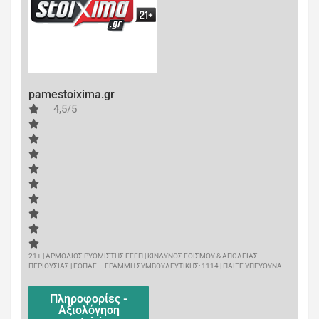
pamestoixima.gr
4,5/5
21+ | ΑΡΜΟΔΙΟΣ ΡΥΘΜΙΣΤΗΣ ΕΕΕΠ | ΚΙΝΔΥΝΟΣ ΕΘΙΣΜΟΥ & ΑΠΩΛΕΙΑΣ
ΠΕΡΙΟΥΣΙΑΣ | ΕΟΠΑΕ – ΓΡΑΜΜΗ ΣΥΜΒΟΥΛΕΥΤΙΚΗΣ: 1114 | ΠΑΙΞΕ ΥΠΕΥΘΥΝΑ
Πληροφορίες -
Αξιολόγηση