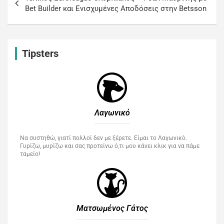
Bet Builder και Ενισχυμένες Αποδόσεις στην Betsson
Tipsters
Λαγωνικό
Να συστηθώ, γιατί πολλοί δεν με ξέρετε. Είμαι το Λαγωνικό.
Γυρίζω, μυρίζω και σας προτείνω ό,τι μου κάνει κλικ για να πάμε
ταμείο!
Ματσωμένος Γάτος​