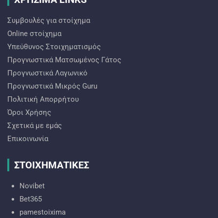
Συμβουλές για στοίχημα
Online στοίχημα
Υπεύθυνος Στοιχηματισμός
Προγνωστικά Ματσωμένος Γάτος
Προγνωστικά Λαγωνικό
Προγνωστικά Mικρός Guru
Πολιτική Απορρήτου
Όροι Χρήσης
Σχετικά με εμάς
Επικοινωνία
ΣΤΟΙΧΗΜΑΤΙΚΕΣ
Novibet
Bet365
pamestoixima