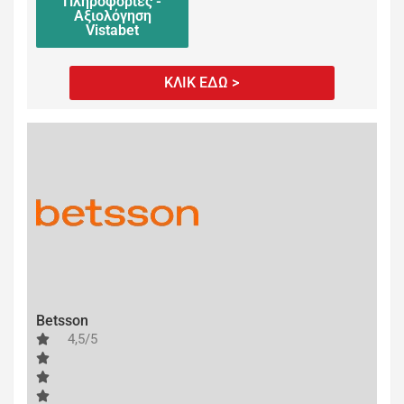
Πληροφορίες -
Αξιολόγηση
Vistabet
ΚΛΙΚ ΕΔΩ >
Betsson
4,5/5