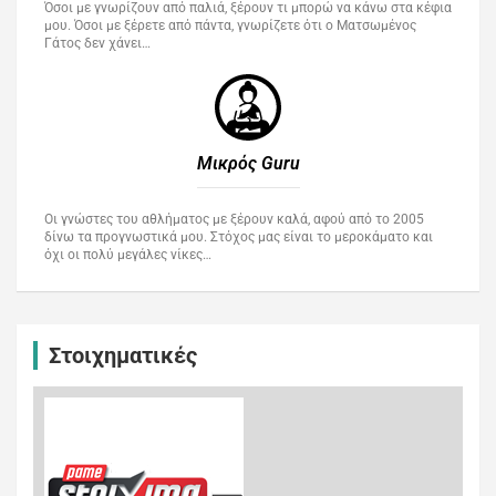
Όσοι με γνωρίζουν από παλιά, ξέρουν τι μπορώ να κάνω στα κέφια
μου. Όσοι με ξέρετε από πάντα, γνωρίζετε ότι ο Ματσωμένος
Γάτος δεν χάνει…
Μικρός Guru​
Οι γνώστες του αθλήματος με ξέρουν καλά, αφού από το 2005
δίνω τα προγνωστικά μου. Στόχος μας είναι το μεροκάματο και
όχι οι πολύ μεγάλες νίκες…
Στοιχηματικές