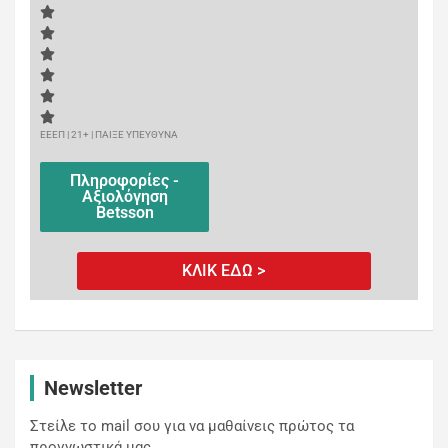
ΕΕΕΠ | 21+ | ΠΑΙΞΕ ΥΠΕΥΘΥΝΑ
Πληροφορίες -
Αξιολόγηση
Betsson
ΚΛΙΚ ΕΔΩ >
Newsletter
Στείλε το mail σου για να μαθαίνεις πρώτος τα
προγνωστικά μας