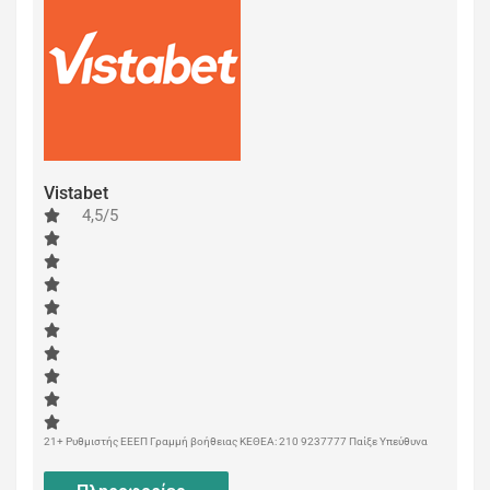
Vistabet
4,5/5
21+ Ρυθμιστής ΕΕΕΠ Γραμμή βοήθειας ΚΕΘΕΑ: 210 9237777 Παίξε Υπεύθυνα