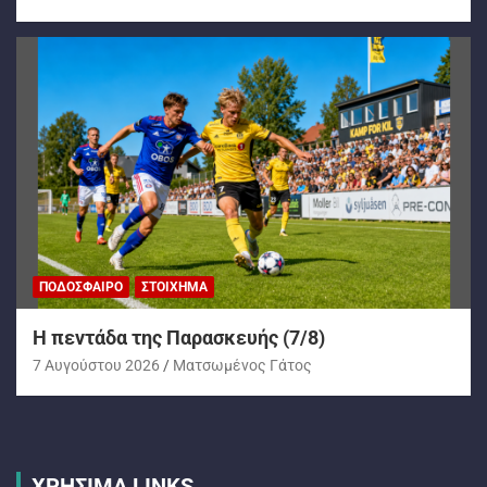
ΠΟΔΌΣΦΑΙΡΟ
ΣΤΟΊΧΗΜΑ
H πεντάδα της Παρασκευής (7/8)
7 Αυγούστου 2026
Ματσωμένος Γάτος
ΧΡΗΣΙΜΑ LINKS