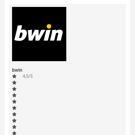
bwin
4,5/5