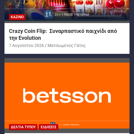
ΚΑΖΊΝΟ
Crazy Coin Flip: Συναρπαστικό παιχνίδι από
την Evolution
7 Αυγούστου 2026
Ματσωμένος Γάτος
ΔΕΛΤΊΑ ΤΎΠΟΥ
ΕΙΔΉΣΕΙΣ