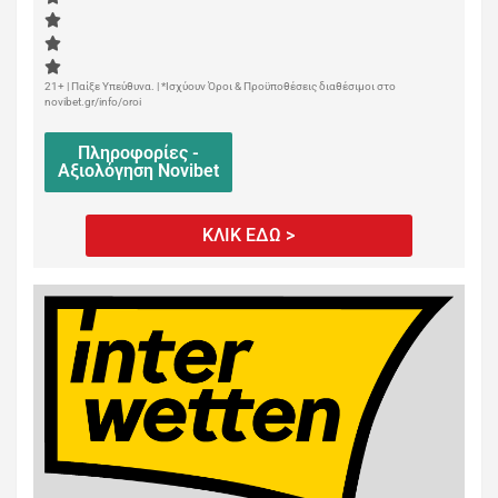
21+ | Παίξε Υπεύθυνα. | *Ισχύουν Όροι & Προϋποθέσεις διαθέσιμοι στο
novibet.gr/info/oroi
Πληροφορίες -
Αξιολόγηση Novibet
ΚΛΙΚ ΕΔΩ >