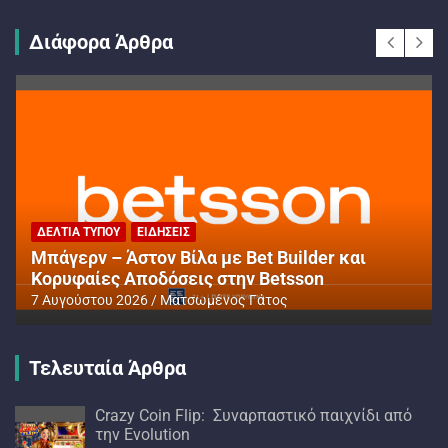
Διάφορα Άρθρα
ΔΕΛΤΊΑ ΤΎΠΟΥ
ΕΙΔΉΣΕΙΣ
Μπάγερν – Άστον Βίλα με Bet Builder και
Κορυφαίες Αποδόσεις στην Betsson
7 Αυγούστου 2026
Ματσωμένος Γάτος
Τελευταία Άρθρα
Crazy Coin Flip: Συναρπαστικό παιχνίδι από
την Evolution