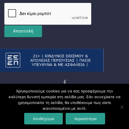
Χρησιμοποιούμε cookies για να σας προσφέρουμε την
Copyright © 2026
Ματσωμένος Γάτος – Όλα για το
καλύτερη δυνατή εμπειρία στη σελίδα μας. Εάν συνεχίσετε να
Στοίχημα
χρησιμοποιείτε τη σελίδα, θα υποθέσουμε πως είστε
Πολιτική Απορρήτου
ικανοποιημένοι με αυτό.
Since 2000 | Developed by © Econtent Systems All Rights
Αποδέχομαι
περισσότερα
Reserved