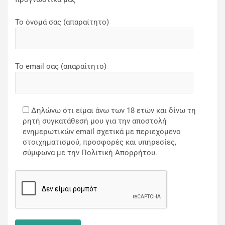
Το όνομά σας (απαραίτητο)
Το email σας (απαραίτητο)
Δηλώνω ότι είμαι άνω των 18 ετών και δίνω τη
ρητή συγκατάθεσή μου για την αποστολή
ενημερωτικών email σχετικά με περιεχόμενο
στοιχηματισμού, προσφορές και υπηρεσίες,
σύμφωνα με την Πολιτική Απορρήτου.