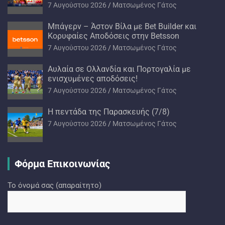
7 Αυγούστου 2026
Ματσωμένος Γάτος
Μπάγερν – Άστον Βίλα με Bet Builder και
Κορυφαίες Αποδόσεις στην Betsson
7 Αυγούστου 2026
Ματσωμένος Γάτος
Αυλαία σε Ολλανδία και Πορτογαλία με
ενισχυμένες αποδόσεις!
7 Αυγούστου 2026
Ματσωμένος Γάτος
H πεντάδα της Παρασκευής (7/8)
7 Αυγούστου 2026
Ματσωμένος Γάτος
Φόρμα Επικοινωνίας
Το όνομά σας (απαραίτητο)