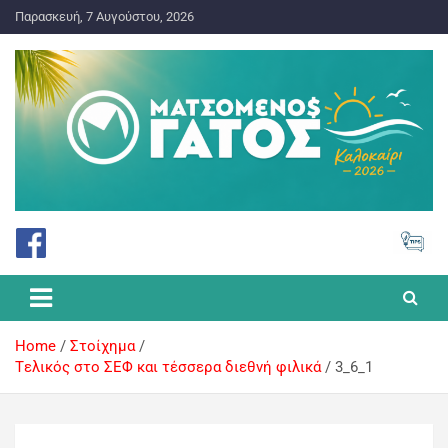
Παρασκευή, 7 Αυγούστου, 2026
ΠΡΟΓΝΩΣΤΙΚΑ ΓΙΑ ΤΟ ΣΤΟΙΧΗΜΑ
Ματσωμένος Γάτος – Όλα για
το Στοίχημα
Home
Στοίχημα
Tελικός στο ΣΕΦ και τέσσερα διεθνή φιλικά
3_6_1