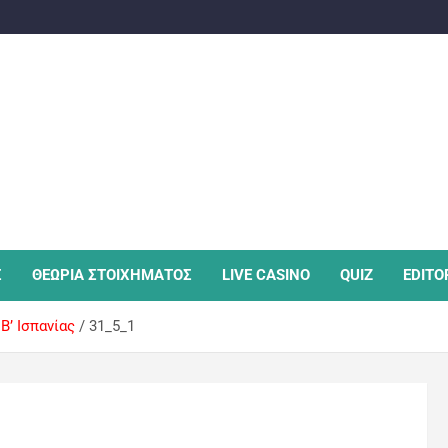
Σ
ΘΕΩΡΙΑ ΣΤΟΙΧΗΜΑΤΟΣ
LIVE CASINO
QUIZ
EDITO
Β’ Ισπανίας
31_5_1