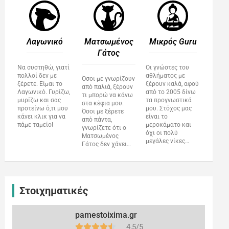
Λαγωνικό
Ματσωμένος
Μικρός Guru​
Γάτος​
Να συστηθώ, γιατί
Οι γνώστες του
πολλοί δεν με
αθλήματος με
Όσοι με γνωρίζουν
ξέρετε. Είμαι το
ξέρουν καλά, αφού
από παλιά, ξέρουν
Λαγωνικό. Γυρίζω,
από το 2005 δίνω
τι μπορώ να κάνω
μυρίζω και σας
τα προγνωστικά
στα κέφια μου.
προτείνω ό,τι μου
μου. Στόχος μας
Όσοι με ξέρετε
κάνει κλικ για να
είναι το
από πάντα,
πάμε ταμείο!
μεροκάματο και
γνωρίζετε ότι ο
όχι οι πολύ
Ματσωμένος
μεγάλες νίκες…
Γάτος δεν χάνει…
Στοιχηματικές
pamestoixima.gr
4,5/5