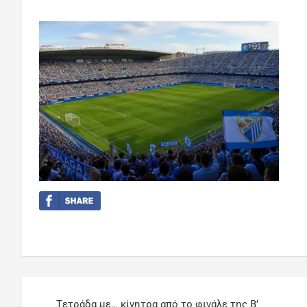
Tετράδα με… κίνητρα από το φινάλε της Β’