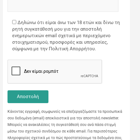
Δηλώνω ότι είμαι άνω των 18 ετών και δίνω τη
ρητή συγκατάθεσή μου για την αποστολή
ενημερωτικών email σχετικά με περιεχόμενο
στοιχηματισμού, προσφορές και υπηρεσίες,
σύμφωνα με την Πολιτική Απορρήτου.
Κάνοντας εγγραφή, συμφωνείς να επεξεργαζόμαστε τα προσωπικά
σου δεδομένα (email) αποκλειστικά για την αποστολή newsletter.
Μπορείς να ανακαλέσεις τη συγκατάθεσή σου ανά πάσα στιγμή
μέσω του σχετικού συνδέσμου σε κάθε email. Για περισσότερες
πληροφορίες σχετικά με το πώς προστατεύουμε τα δεδομένα σου,