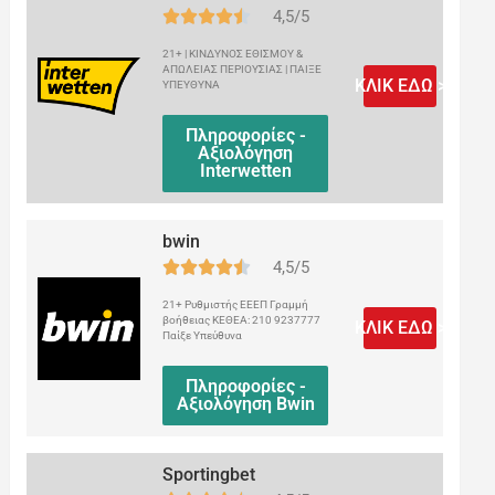
4,5/5
21+ | ΚΙΝΔΥΝΟΣ ΕΘΙΣΜΟΥ &
ΑΠΩΛΕΙΑΣ ΠΕΡΙΟΥΣΙΑΣ | ΠΑΙΞΕ
ΚΛΙΚ ΕΔΩ >
ΥΠΕΥΘΥΝΑ
Πληροφορίες -
Αξιολόγηση
Interwetten
bwin
4,5/5
21+ Ρυθμιστής ΕΕΕΠ Γραμμή
βοήθειας ΚΕΘΕΑ: 210 9237777
ΚΛΙΚ ΕΔΩ >
Παίξε Υπεύθυνα
Πληροφορίες -
Αξιολόγηση Bwin
Sportingbet