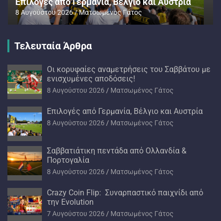
τρία
Πορτογαλία
8 Αυγούστου 2026
Ματσωμένος Γάτος
Τελευταία Άρθρα
Oι κορυφαίες αναμετρήσεις του Σαββάτου με
ενισχυμένες αποδόσεις!
8 Αυγούστου 2026
Ματσωμένος Γάτος
Επιλογές από Γερμανία, Βέλγιο και Αυστρία
8 Αυγούστου 2026
Ματσωμένος Γάτος
Σαββατιάτικη πεντάδα από Ολλανδία &
Πορτογαλία
8 Αυγούστου 2026
Ματσωμένος Γάτος
Crazy Coin Flip: Συναρπαστικό παιχνίδι από
την Evolution
7 Αυγούστου 2026
Ματσωμένος Γάτος