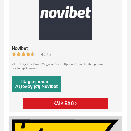
Novibet
4,5/5
21+ | Παίξε Υπεύθυνα. | *Ισχύουν Όροι & Προϋποθέσεις διαθέσιμοι στο
novibet.gr/info/oroi
Πληροφορίες -
Αξιολόγηση Novibet
ΚΛΙΚ ΕΔΩ >