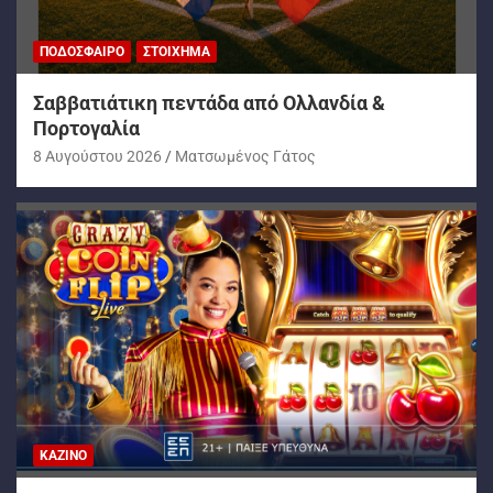
ΠΟΔΌΣΦΑΙΡΟ
ΣΤΟΊΧΗΜΑ
Σαββατιάτικη πεντάδα από Ολλανδία &
Πορτογαλία
8 Αυγούστου 2026
Ματσωμένος Γάτος
ΚΑΖΊΝΟ