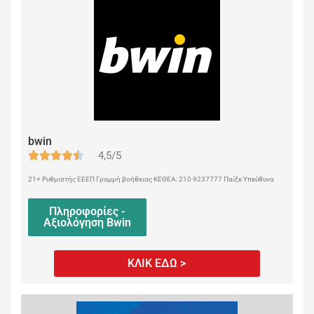
bwin
4,5/5
21+ Ρυθμιστής ΕΕΕΠ Γραμμή βοήθειας ΚΕΘΕΑ: 210 9237777 Παίξε Υπεύθυνα
Πληροφορίες -
Αξιολόγηση Bwin
ΚΛΙΚ ΕΔΩ >