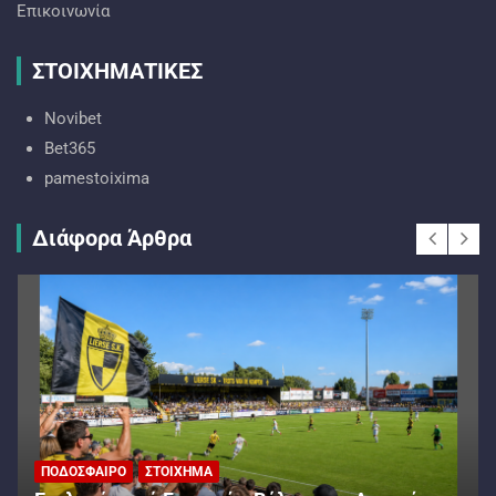
Επικοινωνία
ΣΤΟΙΧΗΜΑΤΙΚΕΣ
Novibet
Bet365
pamestoixima
Διάφορα Άρθρα
ΠΟΔΌΣΦΑΙΡΟ
ΣΤΟΊΧΗΜΑ
Σαββατιάτικη πεντάδα από Ολλανδία &