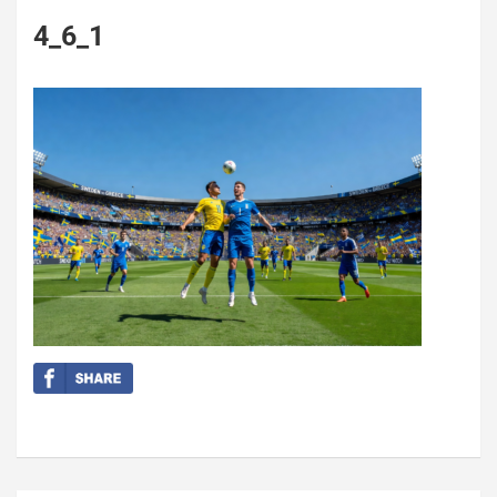
4_6_1