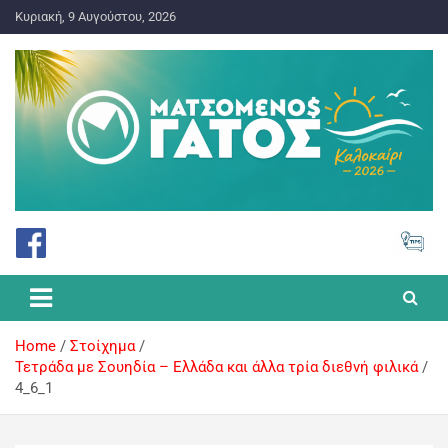
Κυριακή, 9 Αυγούστου, 2026
ΠΡΟΓΝΩΣΤΙΚΑ ΓΙΑ ΤΟ ΣΤΟΙΧΗΜΑ
Ματσωμένος Γάτος – Όλα για
το Στοίχημα
Home
Στοίχημα
Τετράδα με Σουηδία – Ελλάδα και άλλα τρία διεθνή φιλικά
4_6_1