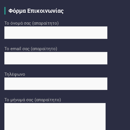
Φόρμα Επικοινωνίας
Το όνομά σας (απαραίτητο)
Το email σας (απαραίτητο)
Τηλέφωνο
Το μήνυμά σας (απαραίτητο)