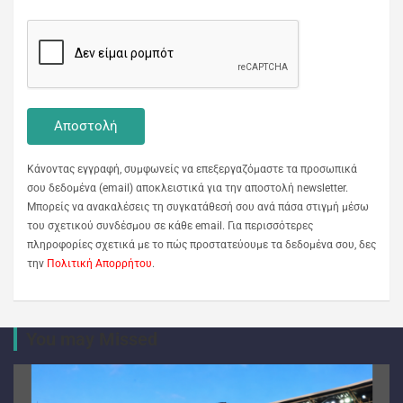
Κάνοντας εγγραφή, συμφωνείς να επεξεργαζόμαστε τα προσωπικά
σου δεδομένα (email) αποκλειστικά για την αποστολή newsletter.
Μπορείς να ανακαλέσεις τη συγκατάθεσή σου ανά πάσα στιγμή μέσω
του σχετικού συνδέσμου σε κάθε email. Για περισσότερες
πληροφορίες σχετικά με το πώς προστατεύουμε τα δεδομένα σου, δες
την
Πολιτική Απορρήτου
.
You may Missed