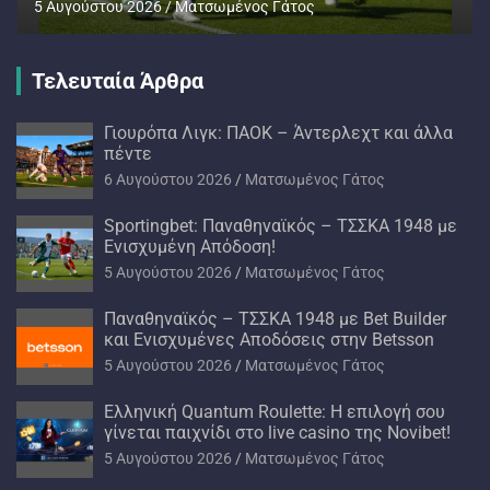
5 Αυγούστου 2026
Ματσωμένος Γάτος
Τελευταία Άρθρα
Γιουρόπα Λιγκ: ΠΑΟΚ – Άντερλεχτ και άλλα
πέντε
6 Αυγούστου 2026
Ματσωμένος Γάτος
Sportingbet: Παναθηναϊκός – ΤΣΣΚΑ 1948 με
Ενισχυμένη Απόδοση!
5 Αυγούστου 2026
Ματσωμένος Γάτος
Παναθηναϊκός – ΤΣΣΚΑ 1948 με Bet Builder
και Ενισχυμένες Αποδόσεις στην Betsson
5 Αυγούστου 2026
Ματσωμένος Γάτος
Ελληνική Quantum Roulette: Η επιλογή σου
γίνεται παιχνίδι στο live casino της Novibet!
5 Αυγούστου 2026
Ματσωμένος Γάτος