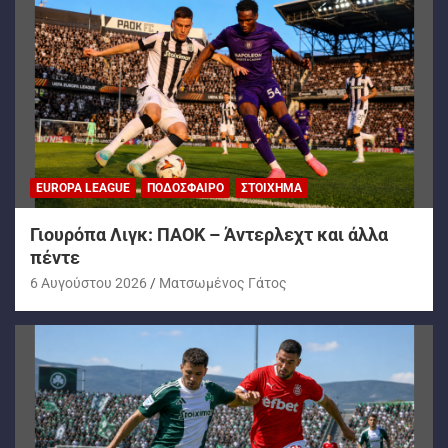
EUROPA LEAGUE
ΠΟΔΌΣΦΑΙΡΟ
ΣΤΟΊΧΗΜΑ
Γιουρόπα Λιγκ: ΠΑΟΚ – Άντερλεχτ και άλλα
πέντε
6 Αυγούστου 2026
Ματσωμένος Γάτος