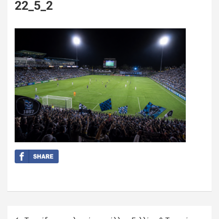
22_5_2