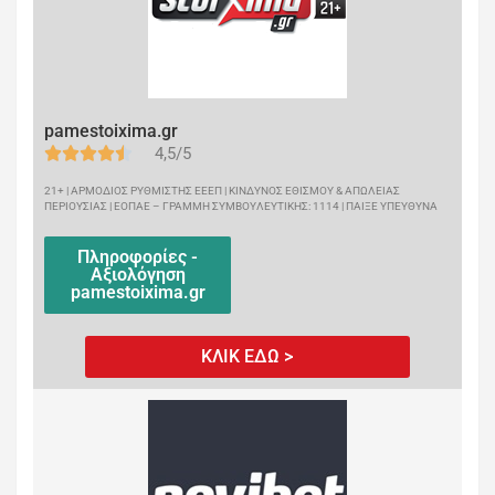
pamestoixima.gr
4,5/5
21+ | ΑΡΜΟΔΙΟΣ ΡΥΘΜΙΣΤΗΣ ΕΕΕΠ | ΚΙΝΔΥΝΟΣ ΕΘΙΣΜΟΥ & ΑΠΩΛΕΙΑΣ
ΠΕΡΙΟΥΣΙΑΣ | ΕΟΠΑΕ – ΓΡΑΜΜΗ ΣΥΜΒΟΥΛΕΥΤΙΚΗΣ: 1114 | ΠΑΙΞΕ ΥΠΕΥΘΥΝΑ
Πληροφορίες -
Αξιολόγηση
pamestoixima.gr
ΚΛΙΚ ΕΔΩ >