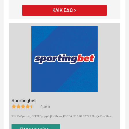
ΚΛΙΚ ΕΔΩ >
Sportingbet
4,5/5
21+ Ρυθμιστής ΕΕΕΠ Γραμμή βοήθειας ΚΕΘΕΑ: 210 9237777 Παίξε Υπεύθυνα