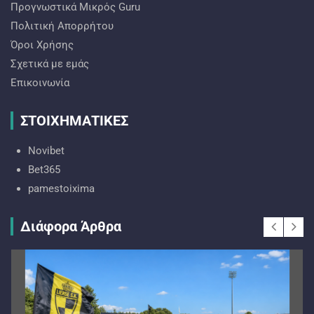
Προγνωστικά Mικρός Guru
Πολιτική Απορρήτου
Όροι Χρήσης
Σχετικά με εμάς
Επικοινωνία
ΣΤΟΙΧΗΜΑΤΙΚΕΣ
Novibet
Bet365
pamestoixima
Διάφορα Άρθρα