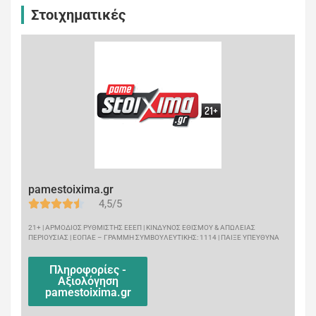
Στοιχηματικές
pamestoixima.gr
4,5/5
21+ | ΑΡΜΟΔΙΟΣ ΡΥΘΜΙΣΤΗΣ ΕΕΕΠ | ΚΙΝΔΥΝΟΣ ΕΘΙΣΜΟΥ & ΑΠΩΛΕΙΑΣ
ΠΕΡΙΟΥΣΙΑΣ | ΕΟΠΑΕ – ΓΡΑΜΜΗ ΣΥΜΒΟΥΛΕΥΤΙΚΗΣ: 1114 | ΠΑΙΞΕ ΥΠΕΥΘΥΝΑ
Πληροφορίες -
Αξιολόγηση
pamestoixima.gr