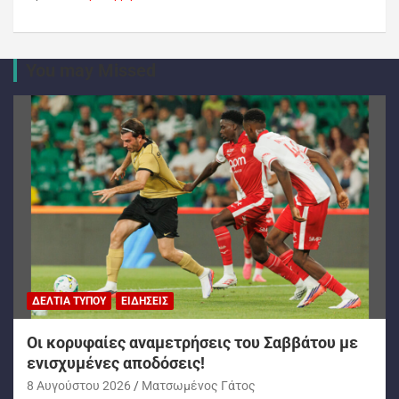
You may Missed
ΔΕΛΤΊΑ ΤΎΠΟΥ
ΕΙΔΉΣΕΙΣ
Oι κορυφαίες αναμετρήσεις του Σαββάτου με
ενισχυμένες αποδόσεις!
8 Αυγούστου 2026
Ματσωμένος Γάτος