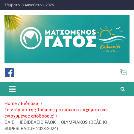
Σάββατο, 8 Αυγούστου, 2026
ΠΡΟΓΝΩΣΤΙΚΑ ΓΙΑ ΤΟ ΣΤΟΙΧΗΜΑ
Ματσωμένος Γάτος – Όλα για
το Στοίχημα
Home
Ειδήσεις
To ντέρμπι της Τούμπας με ειδικά στοιχήματα και
ενισχυμένες αποδόσεις!
ÐÁÏÊ – ÏËÕÌÐÉÁÊÏÓ PAOK – OLYMPIAKOS (ÐËÅÉ ÏÖ
SUPERLEAGUE 2023-2024)