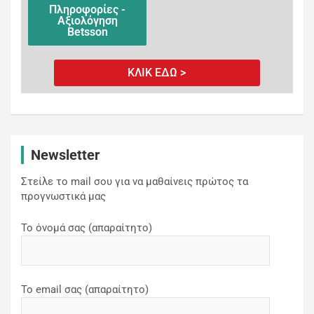
Πληροφορίες -
Αξιολόγηση
Betsson
ΚΛΙΚ ΕΔΩ >
Newsletter
Στείλε το mail σου για να μαθαίνεις πρώτος τα
προγνωστικά μας
Το όνομά σας (απαραίτητο)
Το email σας (απαραίτητο)