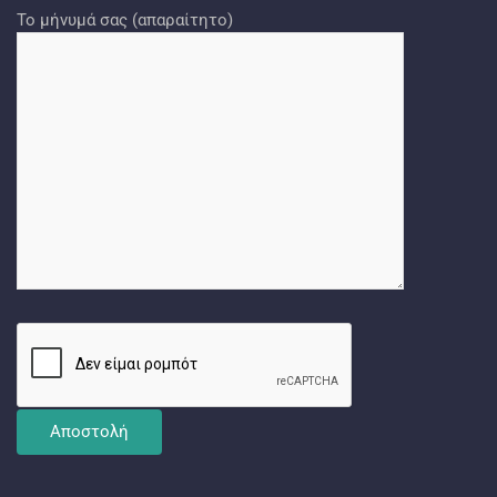
Το μήνυμά σας (απαραίτητο)