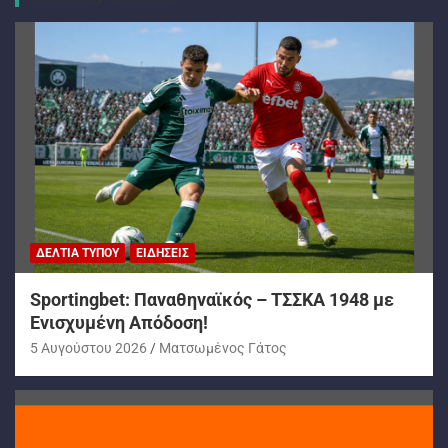
ΔΕΛΤΊΑ ΤΎΠΟΥ
ΕΙΔΉΣΕΙΣ
Sportingbet: Παναθηναϊκός – ΤΣΣΚΑ 1948 με
Ενισχυμένη Απόδοση!
5 Αυγούστου 2026
Ματσωμένος Γάτος