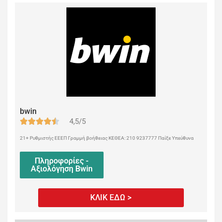
bwin
4,5/5
21+ Ρυθμιστής ΕΕΕΠ Γραμμή βοήθειας ΚΕΘΕΑ: 210 9237777 Παίξε Υπεύθυνα
Πληροφορίες -
Αξιολόγηση Bwin
ΚΛΙΚ ΕΔΩ >