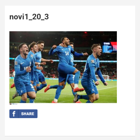
novi1_20_3