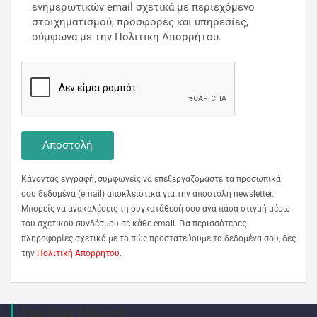
ενημερωτικών email σχετικά με περιεχόμενο
στοιχηματισμού, προσφορές και υπηρεσίες,
σύμφωνα με την Πολιτική Απορρήτου.
Κάνοντας εγγραφή, συμφωνείς να επεξεργαζόμαστε τα προσωπικά
σου δεδομένα (email) αποκλειστικά για την αποστολή newsletter.
Μπορείς να ανακαλέσεις τη συγκατάθεσή σου ανά πάσα στιγμή μέσω
του σχετικού συνδέσμου σε κάθε email. Για περισσότερες
πληροφορίες σχετικά με το πώς προστατεύουμε τα δεδομένα σου, δες
την
Πολιτική Απορρήτου
.
You may Missed