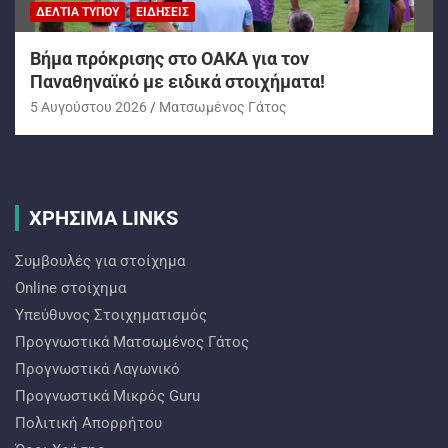
ΔΕΛΤΊΑ ΤΎΠΟΥ
ΕΙΔΉΣΕΙΣ
Βήμα πρόκρισης στο ΟΑΚΑ για τον
Παναθηναϊκό με ειδικά στοιχήματα!
5 Αυγούστου 2026
Ματσωμένος Γάτος
ΧΡΗΣΙΜΑ LINKS
Συμβουλές για στοίχημα
Online στοίχημα
Υπεύθυνος Στοιχηματισμός
Προγνωστικά Ματσωμένος Γάτος
Προγνωστικά Λαγωνικό
Προγνωστικά Mικρός Guru
Πολιτική Απορρήτου