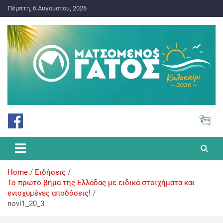
Πέμπτη, 6 Αυγούστου, 2026
ΠΡΟΓΝΩΣΤΙΚΑ ΓΙΑ ΤΟ ΣΤΟΙΧΗΜΑ
Ματσωμένος Γάτος – Όλα για
το Στοίχημα
Home
Ειδήσεις
Το πρώτο βήμα της Ελλάδας με ειδικά στοιχήματα και
ενισχυμένες αποδόσεις!
novi1_20_3