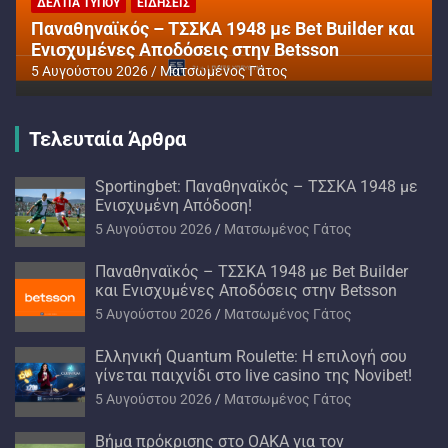
ΔΕΛΤΊΑ ΤΎΠΟΥ
ΕΙΔΉΣΕΙΣ
Παναθηναϊκός – ΤΣΣΚΑ 1948 με Bet Builder και
Ενισχυμένες Αποδόσεις στην Betsson
5 Αυγούστου 2026
Ματσωμένος Γάτος
Τελευταία Άρθρα
Sportingbet: Παναθηναϊκός – ΤΣΣΚΑ 1948 με
Ενισχυμένη Απόδοση!
5 Αυγούστου 2026
Ματσωμένος Γάτος
Παναθηναϊκός – ΤΣΣΚΑ 1948 με Bet Builder
και Ενισχυμένες Αποδόσεις στην Betsson
5 Αυγούστου 2026
Ματσωμένος Γάτος
Ελληνική Quantum Roulette: Η επιλογή σου
γίνεται παιχνίδι στο live casino της Novibet!
5 Αυγούστου 2026
Ματσωμένος Γάτος
Βήμα πρόκρισης στο ΟΑΚΑ για τον