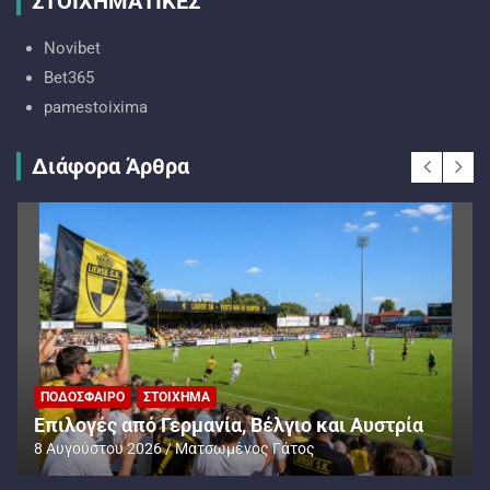
ΣΤΟΙΧΗΜΑΤΙΚΕΣ
Novibet
Bet365
pamestoixima
Διάφορα Άρθρα
ΠΟΔΌΣΦΑΙΡΟ
ΣΤΟΊΧΗΜΑ
Επιλογές από Γερμανία, Βέλγιο και Αυστρία
8 Αυγούστου 2026
Ματσωμένος Γάτος