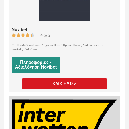
Novibet
4,5/5
21+ | Παίξε Υπεύθυνα. | *Ισχύουν Όροι & Προϋποθέσεις διαθέσιμοι στο
novibet.gr/info/oroi
Πληροφορίες -
Αξιολόγηση Novibet
ΚΛΙΚ ΕΔΩ >