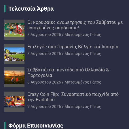
Τελευταία Άρθρα
Oι κορυφαίες αναμετρήσεις του Σαββάτου με
ενισχυμένες αποδόσεις!
8 Αυγούστου 2026
Ματσωμένος Γάτος
Επιλογές από Γερμανία, Βέλγιο και Αυστρία
8 Αυγούστου 2026
Ματσωμένος Γάτος
Σαββατιάτικη πεντάδα από Ολλανδία &
Πορτογαλία
8 Αυγούστου 2026
Ματσωμένος Γάτος
Crazy Coin Flip: Συναρπαστικό παιχνίδι από
την Evolution
7 Αυγούστου 2026
Ματσωμένος Γάτος
Φόρμα Επικοινωνίας