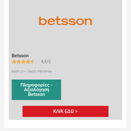
Betsson
4,5/5
ΕΕΕΠ | 21+ | ΠΑΙΞΕ ΥΠΕΥΘΥΝΑ
Πληροφορίες -
Αξιολόγηση
Betsson
ΚΛΙΚ ΕΔΩ >