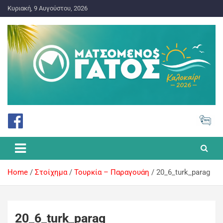
Κυριακή, 9 Αυγούστου, 2026
ΠΡΟΓΝΩΣΤΙΚΑ ΓΙΑ ΤΟ ΣΤΟΙΧΗΜΑ
Ματσωμένος Γάτος – Όλα για
το Στοίχημα
Home
Στοίχημα
Τουρκία – Παραγουάη
20_6_turk_parag
20_6_turk_parag