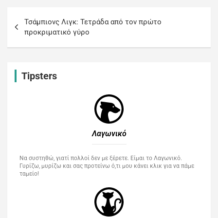
Τσάμπιονς Λιγκ: Τετράδα από τον πρώτο
προκριματικό γύρο
Tipsters
Λαγωνικό
Να συστηθώ, γιατί πολλοί δεν με ξέρετε. Είμαι το Λαγωνικό.
Γυρίζω, μυρίζω και σας προτείνω ό,τι μου κάνει κλικ για να πάμε
ταμείο!