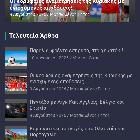
Oι κορυφαίες αναμετρήσεις της Κυριακής με
ενισχυμένες αποδόσεις!
9 Αυγούστου 2026
Ματσωμένος Γάτος
Τελευταία Άρθρα
Παραλία, φρέντο εσπρέσο, στοιχηματάκι!
10 Αυγούστου 2026
Mικρός Guru
Oι κορυφαίες αναμετρήσεις της Κυριακής με
ενισχυμένες αποδόσεις!
9 Αυγούστου 2026
Ματσωμένος Γάτος
Πεντάδα με Λιγκ Καπ Αγγλίας, Βέλγιο και
Σκωτία
9 Αυγούστου 2026
Ματσωμένος Γάτος
Kυριακάτικες επιλογές από Ολλανδία και
Πορτογαλία