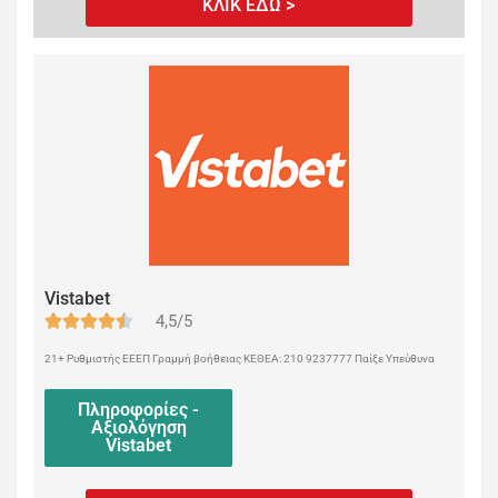
ΚΛΙΚ ΕΔΩ >
Vistabet
4,5/5
21+ Ρυθμιστής ΕΕΕΠ Γραμμή βοήθειας ΚΕΘΕΑ: 210 9237777 Παίξε Υπεύθυνα
Πληροφορίες -
Αξιολόγηση
Vistabet