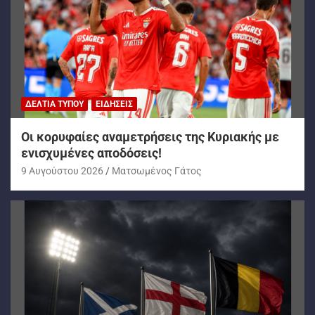
ΔΕΛΤΊΑ ΤΎΠΟΥ
ΕΙΔΉΣΕΙΣ
Oι κορυφαίες αναμετρήσεις της Κυριακής με
ενισχυμένες αποδόσεις!
9 Αυγούστου 2026
Ματσωμένος Γάτος