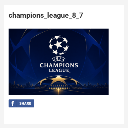
champions_league_8_7