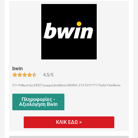
bwin
4,5/5
21+ Ρυθμιστής ΕΕΕΠ Γραμμή βοήθειας ΚΕΘΕΑ: 210 9237777 Παίξε Υπεύθυνα
Πληροφορίες -
Αξιολόγηση Bwin
ΚΛΙΚ ΕΔΩ >