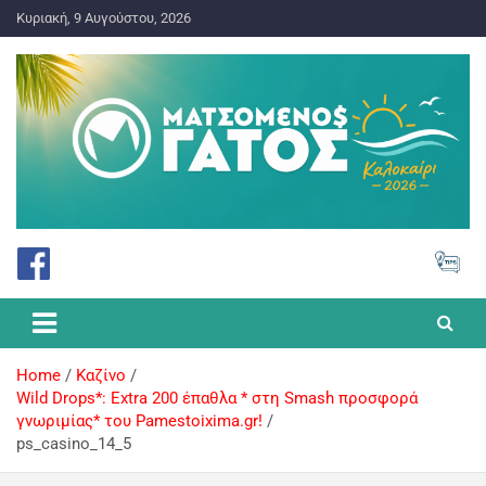
Κυριακή, 9 Αυγούστου, 2026
ΠΡΟΓΝΩΣΤΙΚΑ ΓΙΑ ΤΟ ΣΤΟΙΧΗΜΑ
Ματσωμένος Γάτος – Όλα για
το Στοίχημα
Home
Καζίνο
Wild Drops*: Extra 200 έπαθλα * στη Smash προσφορά
γνωριμίας* του Pamestoixima.gr!
ps_casino_14_5