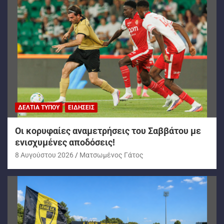
ΔΕΛΤΊΑ ΤΎΠΟΥ
ΕΙΔΉΣΕΙΣ
Oι κορυφαίες αναμετρήσεις του Σαββάτου με
ενισχυμένες αποδόσεις!
8 Αυγούστου 2026
Ματσωμένος Γάτος