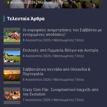
8 Αυγούστου 2026
Ματσωμένος Γάτος
Τελευταία Άρθρα
Oι κορυφαίες αναμετρήσεις του Σαββάτου με
ενισχυμένες αποδόσεις!
8 Αυγούστου 2026
Ματσωμένος Γάτος
Επιλογές από Γερμανία, Βέλγιο και Αυστρία
8 Αυγούστου 2026
Ματσωμένος Γάτος
Σαββατιάτικη πεντάδα από Ολλανδία &
Πορτογαλία
8 Αυγούστου 2026
Ματσωμένος Γάτος
Crazy Coin Flip: Συναρπαστικό παιχνίδι από
την Evolution
7 Αυγούστου 2026
Ματσωμένος Γάτος