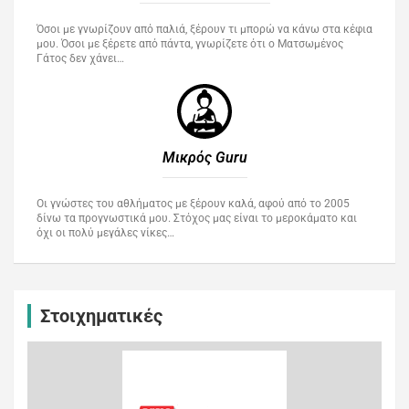
Όσοι με γνωρίζουν από παλιά, ξέρουν τι μπορώ να κάνω στα κέφια
μου. Όσοι με ξέρετε από πάντα, γνωρίζετε ότι ο Ματσωμένος
Γάτος δεν χάνει…
Μικρός Guru​
Οι γνώστες του αθλήματος με ξέρουν καλά, αφού από το 2005
δίνω τα προγνωστικά μου. Στόχος μας είναι το μεροκάματο και
όχι οι πολύ μεγάλες νίκες…
Στοιχηματικές