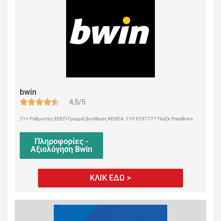
bwin
4,5/5
21+ Ρυθμιστής ΕΕΕΠ Γραμμή βοήθειας ΚΕΘΕΑ: 210 9237777 Παίξε Υπεύθυνα
Πληροφορίες -
Αξιολόγηση Bwin
ΚΛΙΚ ΕΔΩ >