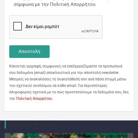
σύμφωνα με την Πολιτική Απορρήτου.
Κάνοντας εγγραφή, συμφωνείς να επεξεργαζόμαστε τα προσωπικά
σου δεδομένα (email) αποκλειστικά για την αποστολή newsletter.
Μπορείς να ανακαλέσεις τη συγκατάθεσή σου ανά πάσα στιγμή μέσω
του σχετικού συνδέσμου σε κάθε email. Για περισσότερες
πληροφορίες σχετικά με το πώς προστατεύουμε τα δεδομένα σου, δες
την
Πολιτική Απορρήτου
.
You may Missed