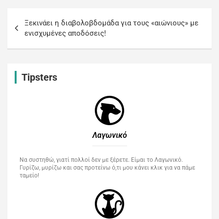
Ξεκινάει η διαβολοβδομάδα για τους «αιώνιους» με
ενισχυμένες αποδόσεις!
Tipsters
Λαγωνικό
Να συστηθώ, γιατί πολλοί δεν με ξέρετε. Είμαι το Λαγωνικό.
Γυρίζω, μυρίζω και σας προτείνω ό,τι μου κάνει κλικ για να πάμε
ταμείο!