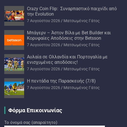
Crazy Coin Flip: Συναρπαστικό παιχνίδι από
την Evolution
7 Αυγούστου 2026
Ματσωμένος Γάτος
Μπάγερν – Άστον Βίλα με Bet Builder και
Κορυφαίες Αποδόσεις στην Betsson
7 Αυγούστου 2026
Ματσωμένος Γάτος
Αυλαία σε Ολλανδία και Πορτογαλία με
ενισχυμένες αποδόσεις!
7 Αυγούστου 2026
Ματσωμένος Γάτος
H πεντάδα της Παρασκευής (7/8)
7 Αυγούστου 2026
Ματσωμένος Γάτος
Φόρμα Επικοινωνίας
Το όνομά σας (απαραίτητο)