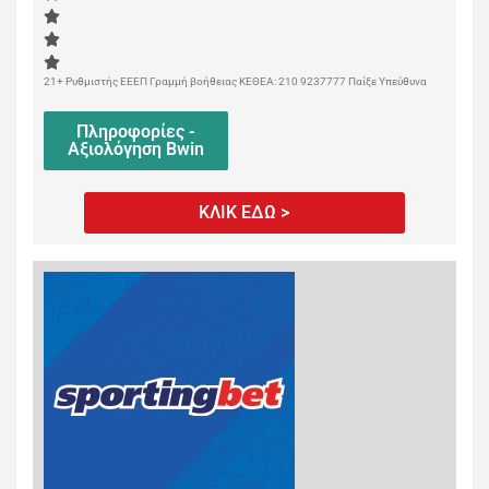
21+ Ρυθμιστής ΕΕΕΠ Γραμμή βοήθειας ΚΕΘΕΑ: 210 9237777 Παίξε Υπεύθυνα
Πληροφορίες -
Αξιολόγηση Bwin
ΚΛΙΚ ΕΔΩ >