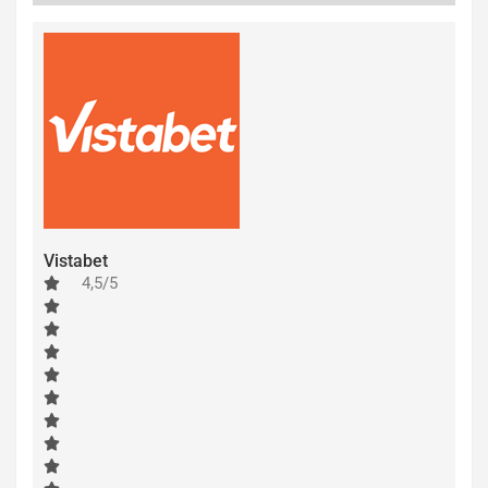
Vistabet
4,5/5