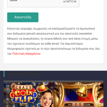
Κάνοντας εγγραφή, συμφωνείς να επεξεργαζόμαστε τα προσωπικά
σου δεδομένα (email) αποκλειστικά για την αποστολή newsletter.
Μπορείς να ανακαλέσεις τη συγκατάθεσή σου ανά πάσα στιγμή μέσω
του σχετικού συνδέσμου σε κάθε email. Για περισσότερες
πληροφορίες σχετικά με το πώς προστατεύουμε τα δεδομένα σου, δες
την
Πολιτική Απορρήτου
.
You may Missed