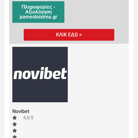
Πληροφορίες -
Αξιολόγηση
pamestoixima.gr
ΚΛΙΚ ΕΔΩ >
Novibet
4,5/5