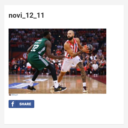
novi_12_11