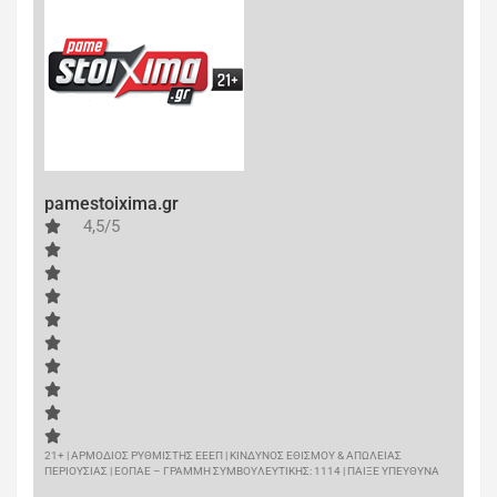
pamestoixima.gr
4,5/5
21+ | ΑΡΜΟΔΙΟΣ ΡΥΘΜΙΣΤΗΣ ΕΕΕΠ | ΚΙΝΔΥΝΟΣ ΕΘΙΣΜΟΥ & ΑΠΩΛΕΙΑΣ
ΠΕΡΙΟΥΣΙΑΣ | ΕΟΠΑΕ – ΓΡΑΜΜΗ ΣΥΜΒΟΥΛΕΥΤΙΚΗΣ: 1114 | ΠΑΙΞΕ ΥΠΕΥΘΥΝΑ