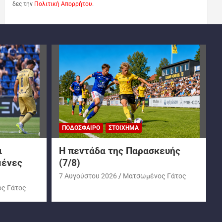
δες την
Πολιτική Απορρήτου
.
ΠΟΔΌΣΦΑΙΡΟ
ΣΤΟΊΧΗΜΑ
ι
H πεντάδα της Παρασκευής
μένες
(7/8)
7 Αυγούστου 2026
Ματσωμένος Γάτος
ς Γάτος