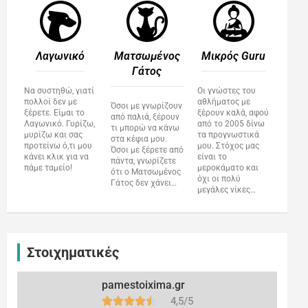
Λαγωνικό
Ματσωμένος
Μικρός Guru​
Γάτος​
Να συστηθώ, γιατί
Οι γνώστες του
πολλοί δεν με
αθλήματος με
Όσοι με γνωρίζουν
ξέρετε. Είμαι το
ξέρουν καλά, αφού
από παλιά, ξέρουν
Λαγωνικό. Γυρίζω,
από το 2005 δίνω
τι μπορώ να κάνω
μυρίζω και σας
τα προγνωστικά
στα κέφια μου.
προτείνω ό,τι μου
μου. Στόχος μας
Όσοι με ξέρετε από
κάνει κλικ για να
είναι το
πάντα, γνωρίζετε
πάμε ταμείο!
μεροκάματο και
ότι ο Ματσωμένος
όχι οι πολύ
Γάτος δεν χάνει…
μεγάλες νίκες…
Στοιχηματικές
pamestoixima.gr
4,5/5