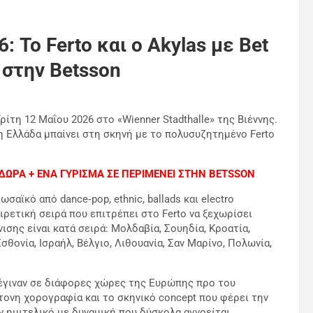
: Το Ferto και ο Akylas με Bet
 στην Betsson
ρίτη 12 Μαΐου 2026 στο «Wienner Stadthalle» της Βιέννης.
 η Ελλάδα μπαίνει στη σκηνή με το πολυσυζητημένο Ferto
ΔΩΡΑ + ΕΝΑ ΓΥΡΙΣΜΑ ΣΕ ΠΕΡΙΜΕΝΕΙ ΣΤΗΝ BETSSON
αϊκό από dance‑pop, ethnic, ballads και electro
ιρετική σειρά που επιτρέπει στο Ferto να ξεχωρίσει
ισης είναι κατά σειρά: Μολδαβία, Σουηδία, Κροατία,
σθονία, Ισραήλ, Βέλγιο, Λιθουανία, Σαν Μαρίνο, Πολωνία,
 έγιναν σε διάφορες χώρες της Ευρώπης προ του
τονη χορογραφία και το σκηνικό concept που φέρει την
 ημιτελικό με δυναμική που δύσκολα αγνοείται.