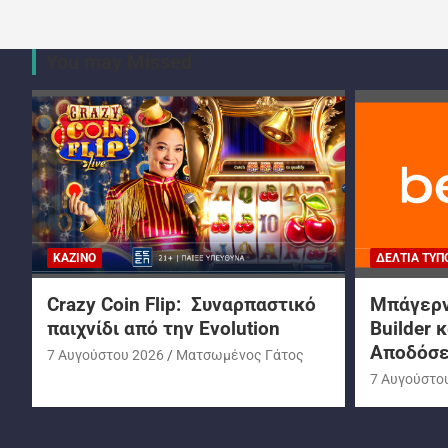
You may Missed
ΚΑΖΊΝΟ
ΔΕΛΤΊΑ ΤΎΠ
Crazy Coin Flip: Συναρπαστικό
Μπάγερν 
παιχνίδι από την Evolution
Builder 
Αποδόσε
7 Αυγούστου 2026
Ματσωμένος Γάτος
7 Αυγούστο