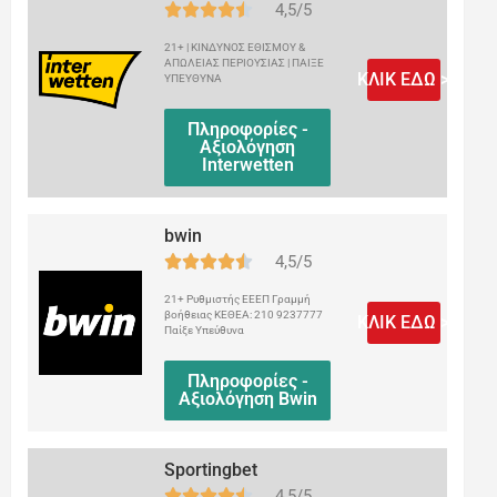
4,5/5
21+ | ΚΙΝΔΥΝΟΣ ΕΘΙΣΜΟΥ &
ΑΠΩΛΕΙΑΣ ΠΕΡΙΟΥΣΙΑΣ | ΠΑΙΞΕ
ΚΛΙΚ ΕΔΩ >
ΥΠΕΥΘΥΝΑ
Πληροφορίες -
Αξιολόγηση
Interwetten
bwin
4,5/5
21+ Ρυθμιστής ΕΕΕΠ Γραμμή
βοήθειας ΚΕΘΕΑ: 210 9237777
ΚΛΙΚ ΕΔΩ >
Παίξε Υπεύθυνα
Πληροφορίες -
Αξιολόγηση Bwin
Sportingbet
4,5/5