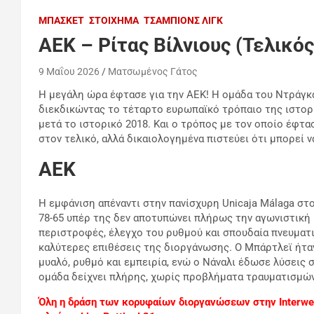
ΜΠΆΣΚΕΤ
ΣΤΟΊΧΗΜΑ
ΤΣΆΜΠΙΟΝΣ ΛΙΓΚ
ΑΕΚ – Ρίτας Βίλνιους (Τελικό
9 Μαΐου 2026
Ματσωμένος Γάτος
Η μεγάλη ώρα έφτασε για την
AEK!
Η ομάδα του Ντράγκα
διεκδικώντας το τέταρτο ευρωπαϊκό τρόπαιο της ιστορ
μετά το ιστορικό 2018. Και ο τρόπος με τον οποίο έφτασ
στον τελικό, αλλά δικαιολογημένα πιστεύει ότι μπορεί 
AEK
Η εμφάνιση απέναντι στην πανίσχυρη
Unicaja Málaga
στο
78-65 υπέρ της δεν αποτυπώνει πλήρως την αγωνιστική
περιστροφές, έλεγχο του ρυθμού και σπουδαία πνευματικ
καλύτερες επιθέσεις της διοργάνωσης. Ο Μπάρτλεϊ ήταν
μυαλό, ρυθμό και εμπειρία, ενώ ο Νάναλι έδωσε λύσεις σ
ομάδα δείχνει πλήρης, χωρίς προβλήματα τραυματισμών,
Όλη η δράση των κορυφαίων διοργανώσεων στην Interwet