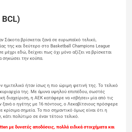
ς BCL)
ν Σάκοτα βρίσκεται ξανά σε ευρωπαϊκό τελικό,
ίας της και δεύτερο στο
Basketball Champions League
ε μέχρι εδώ, δείχνει πως όχι μόνο αξίζει να βρίσκεται
να σηκώσει την κούπα.
ν ημιτελικό ήταν ίσως η πιο ώριμη φετινή της. Το τελικό
 κυριαρχία της. Με άμυνα υψηλού επιπέδου, σωστές
ή διαχείριση, η ΑΕΚ κατάφερε να «σβήσει» μία από τις
 ξανά ο ηγέτης με 16 πόντους, ο Λεκαβίτσιους πρόσφερε
ε κρίσιμα σημεία. Το πιο σημαντικό όμως είναι ότι η
 κάτι πολύτιμο σε έναν τέτοιο τελικό.
ten με δυνατές αποδόσεις, πολλά ειδικά στοιχήματα και