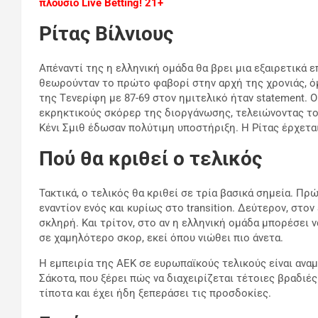
πλούσιο Live Betting! 21+
Ρίτας Βίλνιους
Απέναντί της η ελληνική ομάδα θα βρει μια εξαιρετικά ε
θεωρούνταν το πρώτο φαβορί στην αρχή της χρονιάς, ό
της
Tενερίφη
με 87-69 στον ημιτελικό ήταν statement. Ο
εκρηκτικούς σκόρερ της διοργάνωσης, τελειώνοντας το μ
Κένι Σμιθ έδωσαν πολύτιμη υποστήριξη. Η Ρίτας έρχετα
Πού θα κριθεί ο τελικός
Τακτικά, ο τελικός θα κριθεί σε τρία βασικά σημεία. Πρ
εναντίον ενός και κυρίως στο transition. Δεύτερον, στον
σκληρή. Και τρίτον, στο αν η ελληνική ομάδα μπορέσει ν
σε χαμηλότερο σκορ, εκεί όπου νιώθει πιο άνετα.
Η εμπειρία της ΑΕΚ σε ευρωπαϊκούς τελικούς είναι ανα
Σάκοτα, που ξέρει πώς να διαχειρίζεται τέτοιες βραδιές
τίποτα και έχει ήδη ξεπεράσει τις προσδοκίες.