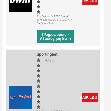
ΚΛΙΚ ΕΔΩ >
21+ Ρυθμιστής ΕΕΕΠ Γραμμή
βοήθειας ΚΕΘΕΑ: 210 9237777
Παίξε Υπεύθυνα
Πληροφορίες -
Αξιολόγηση Bwin
Sportingbet
4,5/5
ΚΛΙΚ ΕΔΩ >