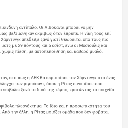
πικίνδυνη αντίπαλο. Οι Λιθουανοί μπορεί να μην
μως βελτιώθηκαν ακριβώς όταν έπρεπε. Η νίκη τους επί
 Χάρντινγκ απέδειξε ξανά γιατί θεωρείται από τους πιο
ατς με 29 πόντους και 5 ασίστ, ενώ οι Μασιούλις και
ι χωρίς πίεση, με αυτοπεποίθηση και καθαρό μυαλό.
ώτον, στο πώς η ΑΕΚ θα περιορίσει τον Χάρντινγκ στο ένας
 έλεγχο των ριμπάουντ, όπου η Ρίτας είναι ιδιαίτερα
α επιβάλει ξανά το δικό της τέμπο, κρατώντας το παιχνίδι
μφίβολα πλεονέκτημα. Το ίδιο και η προσωπικότητα του
. Από την άλλη, η Ρίτας μοιάζει ομάδα που δεν φοβάται