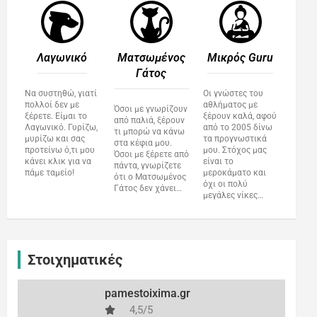
Λαγωνικό
Ματσωμένος
Μικρός Guru​
Γάτος​
Να συστηθώ, γιατί
Οι γνώστες του
πολλοί δεν με
αθλήματος με
Όσοι με γνωρίζουν
ξέρετε. Είμαι το
ξέρουν καλά, αφού
από παλιά, ξέρουν
Λαγωνικό. Γυρίζω,
από το 2005 δίνω
τι μπορώ να κάνω
μυρίζω και σας
τα προγνωστικά
στα κέφια μου.
προτείνω ό,τι μου
μου. Στόχος μας
Όσοι με ξέρετε από
κάνει κλικ για να
είναι το
πάντα, γνωρίζετε
πάμε ταμείο!
μεροκάματο και
ότι ο Ματσωμένος
όχι οι πολύ
Γάτος δεν χάνει…
μεγάλες νίκες…
Στοιχηματικές
pamestoixima.gr
4,5/5