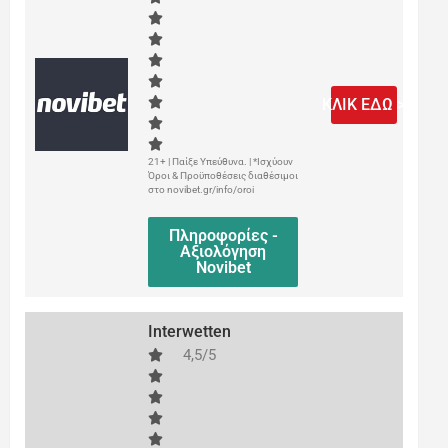
ΚΛΙΚ ΕΔΩ >
21+ | Παίξε Υπεύθυνα. | *Ισχύουν
Όροι & Προϋποθέσεις διαθέσιμοι
στο novibet.gr/info/oroi
Πληροφορίες -
Αξιολόγηση
Novibet
Interwetten
4,5/5