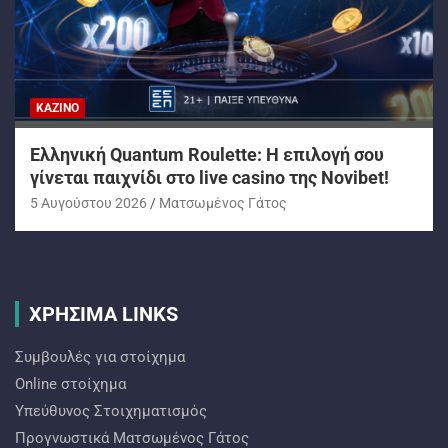
ΚΑΖΊΝΟ
Ελληνική Quantum Roulette: Η επιλογή σου
γίνεται παιχνίδι στο live casino της Novibet!
5 Αυγούστου 2026
Ματσωμένος Γάτος
ΧΡΗΣΙΜΑ LINKS
Συμβουλές για στοίχημα
Online στοίχημα
Υπεύθυνος Στοιχηματισμός
Προγνωστικά Ματσωμένος Γάτος