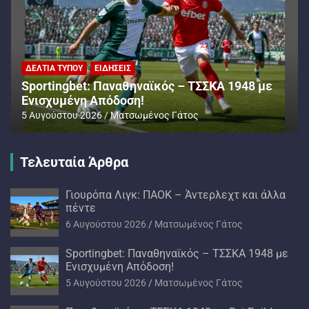
ΔΕΛΤΊΑ ΤΎΠΟΥ
ΕΙΔΉΣΕΙΣ
Sportingbet: Παναθηναϊκός – ΤΣΣΚΑ 1948 με
Ενισχυμένη Απόδοση!
5 Αυγούστου 2026
Ματσωμένος Γάτος
Τελευταία Άρθρα
Γιουρόπα Λιγκ: ΠΑΟΚ – Άντερλεχτ και άλλα
πέντε
6 Αυγούστου 2026
Ματσωμένος Γάτος
Sportingbet: Παναθηναϊκός – ΤΣΣΚΑ 1948 με
Ενισχυμένη Απόδοση!
5 Αυγούστου 2026
Ματσωμένος Γάτος