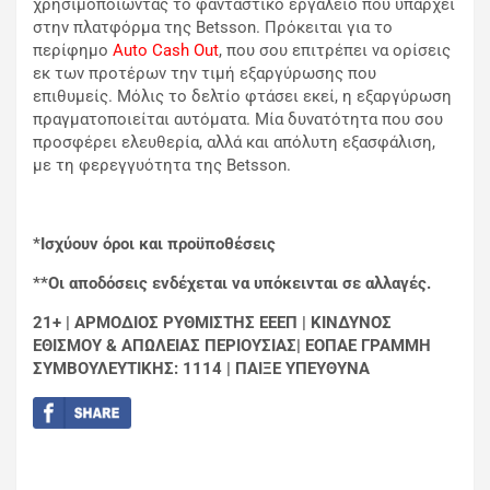
χρησιμοποιώντας το φανταστικό εργαλείο που υπάρχει
στην πλατφόρμα της Betsson. Πρόκειται για το
περίφημο
Auto Cash Out
, που σου επιτρέπει να ορίσεις
εκ των προτέρων την τιμή εξαργύρωσης που
επιθυμείς. Μόλις το δελτίο φτάσει εκεί, η εξαργύρωση
πραγματοποιείται αυτόματα. Μία δυνατότητα που σου
προσφέρει ελευθερία, αλλά και απόλυτη εξασφάλιση,
με τη φερεγγυότητα της Betsson.
*Ισχύουν όροι και προϋποθέσεις
**Οι αποδόσεις ενδέχεται να υπόκεινται σε αλλαγές.
21+ | ΑΡΜΟΔΙΟΣ ΡΥΘΜΙΣΤΗΣ ΕΕΕΠ | ΚΙΝΔΥΝΟΣ
ΕΘΙΣΜΟΥ & ΑΠΩΛΕΙΑΣ ΠΕΡΙΟΥΣΙΑΣ| ΕΟΠΑΕ ΓΡΑΜΜΗ
ΣΥΜΒΟΥΛΕΥΤΙΚΗΣ: 1114 | ΠΑΙΞΕ ΥΠΕΥΘΥΝΑ