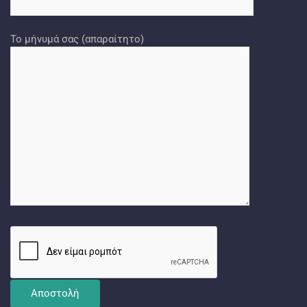
Το μήνυμά σας (απαραίτητο)