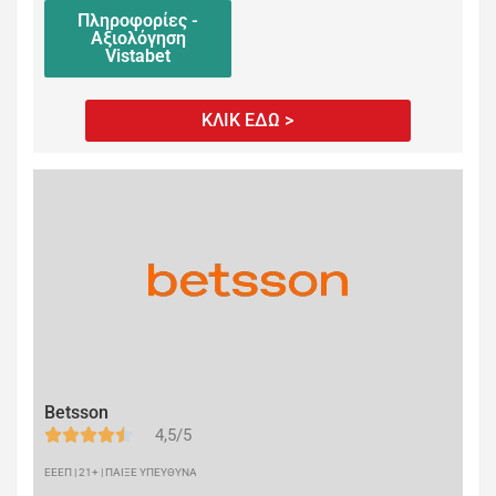
Πληροφορίες -
Αξιολόγηση
Vistabet
ΚΛΙΚ ΕΔΩ >
Betsson
4,5/5
ΕΕΕΠ | 21+ | ΠΑΙΞΕ ΥΠΕΥΘΥΝΑ