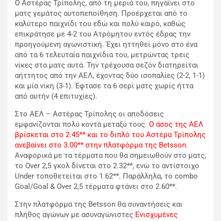
Ο Αστέρας Τρίπολης, από τη μεριά του, πηγαίνει στο
ματς γεμάτος αυτοπεποίθηση. Προέρχεται από το
καλύτερο παιχνίδι του εδώ και πολύ καιρό, καθώς
επικράτησε με 4-2 του Ατρόμητου εντός έδρας την
προηγούμενη αγωνιστική. Έχει ηττηθεί μόνο στο ένα
από τα 6 τελευταία παιχνίδια του, μετρώντας τρεις
νίκες στα ματς αυτά. Την τρέχουσα σεζόν διατηρείται
αήττητος από την ΑΕΛ, έχοντας δύο ισοπαλίες (2-2, 1-1)
και μία νίκη (3-1). Έφτασε τα 6 σερί ματς χωρίς ήττα
από αυτήν (4 επιτυχίες).
Στο ΑΕΛ – Αστέρας Τρίπολης οι αποδόσεις
εμφανίζονται πολύ κοντά μεταξύ τους.
Ο άσος της ΑΕΛ
βρίσκεται στο 2.45** και το διπλό του Αστέρα Τρίπολης
ανεβαίνει στο 3.00** στην πλατφόρμα της Betsson
.
Αναφορικά με τα τέρματα που θα σημειωθούν στο ματς,
το Over 2,5 γκολ δίνεται στο 2.32**, ενώ το αντίστοιχο
Under τοποθετείται στο 1.62**. Παράλληλα, το combo
Goal/Goal & Over 2,5 τέρματα φτάνει στο 2.60**.
Στην πλατφόρμα της Betsson θα συναντήσεις και
πλήθος αγώνων με ασυναγώνιστες
Ενισχυμένες