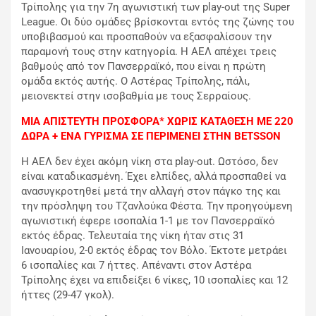
Τρίπολης για την 7η αγωνιστική των play-out της Super
League. Οι δύο ομάδες βρίσκονται εντός της ζώνης του
υποβιβασμού και προσπαθούν να εξασφαλίσουν την
παραμονή τους στην κατηγορία. Η ΑΕΛ απέχει τρεις
βαθμούς από τον Πανσερραϊκό, που είναι η πρώτη
ομάδα εκτός αυτής. Ο Αστέρας Τρίπολης, πάλι,
μειονεκτεί στην ισοβαθμία με τους Σερραίους.
ΜΙΑ ΑΠΙΣΤΕΥΤΗ ΠΡΟΣΦΟΡΑ* ΧΩΡΙΣ ΚΑΤΑΘΕΣΗ ΜΕ 220
ΔΩΡΑ + ΕΝΑ ΓΥΡΙΣΜΑ ΣΕ ΠΕΡΙΜΕΝΕΙ ΣΤΗΝ BETSSON
Η ΑΕΛ δεν έχει ακόμη νίκη στα play-out. Ωστόσο, δεν
είναι καταδικασμένη. Έχει ελπίδες, αλλά προσπαθεί να
ανασυγκροτηθεί μετά την αλλαγή στον πάγκο της και
την πρόσληψη του Τζανλούκα Φέστα. Την προηγούμενη
αγωνιστική έφερε ισοπαλία 1-1 με τον Πανσερραϊκό
εκτός έδρας. Τελευταία της νίκη ήταν στις 31
Ιανουαρίου, 2-0 εκτός έδρας τον Βόλο. Έκτοτε μετράει
6 ισοπαλίες και 7 ήττες. Απέναντι στον Αστέρα
Τρίπολης έχει να επιδείξει 6 νίκες, 10 ισοπαλίες και 12
ήττες (29-47 γκολ).