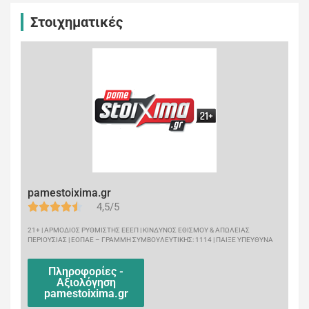
Στοιχηματικές
pamestoixima.gr
4,5/5
21+ | ΑΡΜΟΔΙΟΣ ΡΥΘΜΙΣΤΗΣ ΕΕΕΠ | ΚΙΝΔΥΝΟΣ ΕΘΙΣΜΟΥ & ΑΠΩΛΕΙΑΣ
ΠΕΡΙΟΥΣΙΑΣ | ΕΟΠΑΕ – ΓΡΑΜΜΗ ΣΥΜΒΟΥΛΕΥΤΙΚΗΣ: 1114 | ΠΑΙΞΕ ΥΠΕΥΘΥΝΑ
Πληροφορίες -
Αξιολόγηση
pamestoixima.gr