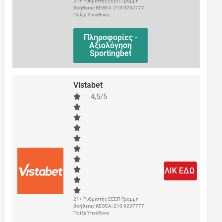
21+ Ρυθμιστής ΕΕΕΠ Γραμμή
βοήθειας ΚΕΘΕΑ: 210 9237777
Παίξε Υπεύθυνα
Πληροφορίες -
Αξιολόγηση
Sportingbet
Vistabet
4,5/5
ΚΛΙΚ ΕΔΩ >
21+ Ρυθμιστής ΕΕΕΠ Γραμμή
βοήθειας ΚΕΘΕΑ: 210 9237777
Παίξε Υπεύθυνα