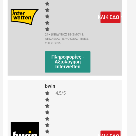
ΚΛΙΚ ΕΔΩ >
21+ | ΚΙΝΔΥΝΟΣ ΕΘΙΣΜΟΥ &
ΑΠΩΛΕΙΑΣ ΠΕΡΙΟΥΣΙΑΣ | ΠΑΙΞΕ
ΥΠΕΥΘΥΝΑ
Πληροφορίες -
Αξιολόγηση
Interwetten
bwin
4,5/5