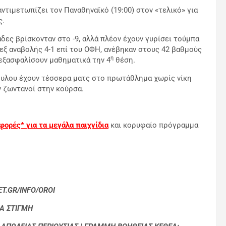
τιμετωπίζει τον Παναθηναϊκό (19:00) στον «τελικό» για
ς.
δες βρίσκονταν στο -9, αλλά πλέον έχουν γυρίσει τούμπα
 εξ αναβολής 4-1 επί του ΟΦΗ, ανέβηκαν στους 42 βαθμούς
η
α εξασφαλίσουν μαθηματικά την 4
θέση.
ουλου έχουν τέσσερα ματς στο πρωτάθλημα χωρίς νίκη
υν ζωντανοί στην κούρσα.
φορές* για τα μεγάλα παιχνίδια
και κορυφαίο πρόγραμμα
T.GR/INFO/OROI
Α ΣΤΙΓΜΗ