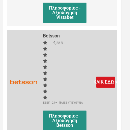
Πληροφορίες -
Αξιολόγηση
Vistabet
Betsson
4,5/5
ΚΛΙΚ ΕΔΩ >
ΕΕΕΠ | 21+ | ΠΑΙΞΕ ΥΠΕΥΘΥΝΑ
Πληροφορίες -
Αξιολόγηση
Betsson