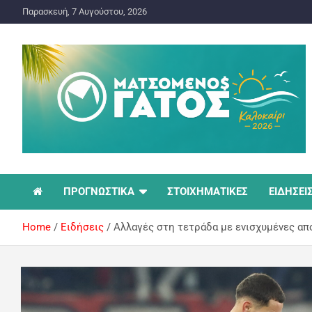
Παρασκευή, 7 Αυγούστου, 2026
ΠΡΟΓΝΩΣΤΙΚΑ ΓΙΑ ΤΟ ΣΤΟΙΧΗΜΑ
Ματσωμένος Γάτος –
ΠΡΟΓΝΩΣΤΙΚΑ
ΣΤΟΙΧΗΜΑΤΙΚΕΣ
ΕΙΔΗΣΕΙ
Όλα για το Στοίχημα
Home
Ειδήσεις
Αλλαγές στη τετράδα με ενισχυμένες απ