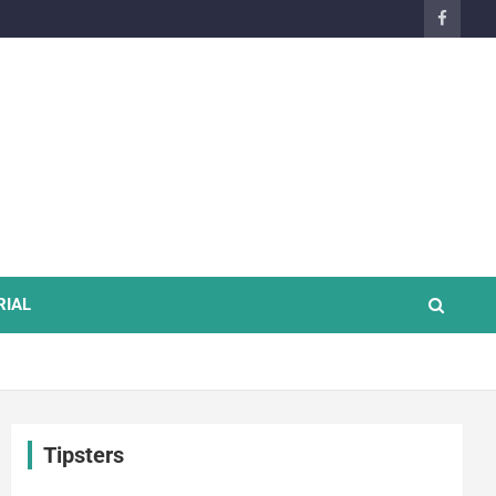
RIAL
Tipsters