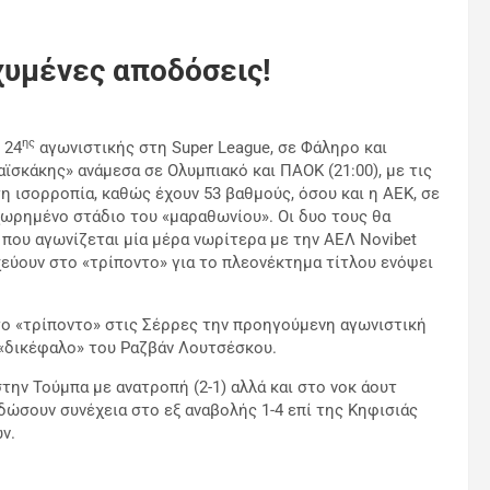
χυμένες αποδόσεις!
ης
 24
αγωνιστικής στη Super League, σε Φάληρο και
αϊσκάκης» ανάμεσα σε Ολυμπιακό και ΠΑΟΚ (21:00), με τις
η ισορροπία, καθώς έχουν 53 βαθμούς, όσου και η ΑΕΚ, σε
χωρημένο στάδιο του «μαραθωνίου». Οι δυο τους θα
που αγωνίζεται μία μέρα νωρίτερα με την ΑΕΛ Novibet
χεύουν στο «τρίποντο» για το πλεονέκτημα τίτλου ενόψει
το «τρίποντο» στις Σέρρες την προηγούμενη αγωνιστική
ν «δικέφαλο» του Ραζβάν Λουτσέσκου.
ην Τούμπα με ανατροπή (2-1) αλλά και στο νοκ άουτ
δώσουν συνέχεια στο εξ αναβολής 1-4 επί της Κηφισιάς
ν.