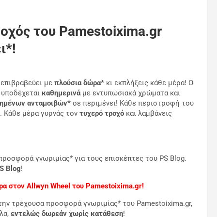
οχός του Pamestoixima.gr
ι*!
 επιβραβεύει με
πλούσια δώρα*
κι εκπλήξεις κάθε μέρα! Ο
 υποδέχεται
καθημερινά
με εντυπωσιακά χρώματα και
ημένων ανταμοιβών*
σε περιμένει! Κάθε περιστροφή του
. Κάθε μέρα γυρνάς τον
τυχερό τροχό
και λαμβάνεις
ροσφορά γνωριμίας* για τους επισκέπτες του PS Blog.
S
Blog
!
έρα στον
Allwyn
Wheel του Pamestoixima.gr!
 την τρέχουσα προσφορά γνωριμίας* του Pamestoixima.gr,
λα,
εντελώς δωρεάν χωρίς κατάθεση
!