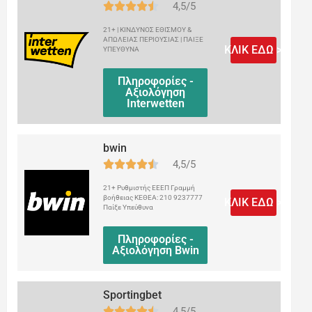
4,5/5
21+ | ΚΙΝΔΥΝΟΣ ΕΘΙΣΜΟΥ &
ΑΠΩΛΕΙΑΣ ΠΕΡΙΟΥΣΙΑΣ | ΠΑΙΞΕ
ΚΛΙΚ ΕΔΩ >
ΥΠΕΥΘΥΝΑ
Πληροφορίες -
Αξιολόγηση
Interwetten
bwin
4,5/5
21+ Ρυθμιστής ΕΕΕΠ Γραμμή
βοήθειας ΚΕΘΕΑ: 210 9237777
ΚΛΙΚ ΕΔΩ >
Παίξε Υπεύθυνα
Πληροφορίες -
Αξιολόγηση Bwin
Sportingbet
4,5/5