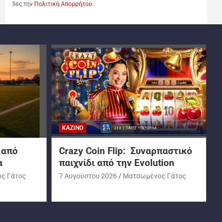
δες την
Πολιτική Απορρήτου
.
ΚΑΖΊΝΟ
 από
Crazy Coin Flip: Συναρπαστικό
α
παιχνίδι από την Evolution
ς Γάτος
7 Αυγούστου 2026
Ματσωμένος Γάτος