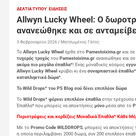
ΔΕΛΤΊΑ ΤΎΠΟΥ
ΕΙΔΉΣΕΙΣ
Allwyn Lucky Wheel: Ο δωροτρ
ανανεώθηκε και σε ανταμείβε
3 Φεβρουαρίου 2026
Ματσωμένος Γάτος
Το
Allwyn
L
ucky Wheel
ήρθε στο
Pamestoixima.gr
και σε
τυχερός τροχός
του
Pamestoixima.gr
ανανεώθηκε και σε
ακόμα πιο
μεγάλα έπαθλα*
! Ένας μοναδικός κόσμος
εγγυ
Allwyn
Lucky Wheel
κρύβει κι ένα
συναρπαστικό έπαθλο*
καταπληκτικά δώρα*
.
Το Wild
Drops
* του PS
Blog
σού δίνει επιπλέον δώρα
Το
Wild
Drops
*
φέρνει επιπλέον έπαθλα
στην τρέχουσα π
Έπαθλα* που μπορείς να αποκτήσεις
μόνο
μέσα από το
P
Περιστρέφεις και κερδίζεις Μοναδικά Έπαθλα* Κάθε Μ
Με το
Promo
Code
WILDDROPS
, μπορείς να αποκτήσεις
η οποία περιλαμβάνει 2000 δώρα, συν 200 επιπλέον έπαθ