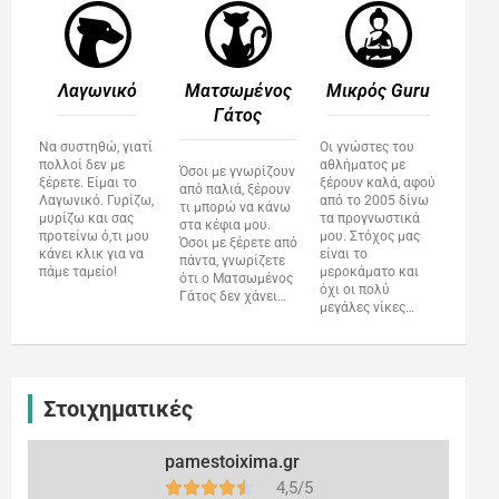
Λαγωνικό
Ματσωμένος
Μικρός Guru​
Γάτος​
Να συστηθώ, γιατί
Οι γνώστες του
πολλοί δεν με
αθλήματος με
Όσοι με γνωρίζουν
ξέρετε. Είμαι το
ξέρουν καλά, αφού
από παλιά, ξέρουν
Λαγωνικό. Γυρίζω,
από το 2005 δίνω
τι μπορώ να κάνω
μυρίζω και σας
τα προγνωστικά
στα κέφια μου.
προτείνω ό,τι μου
μου. Στόχος μας
Όσοι με ξέρετε από
κάνει κλικ για να
είναι το
πάντα, γνωρίζετε
πάμε ταμείο!
μεροκάματο και
ότι ο Ματσωμένος
όχι οι πολύ
Γάτος δεν χάνει…
μεγάλες νίκες…
Στοιχηματικές
pamestoixima.gr
4,5/5