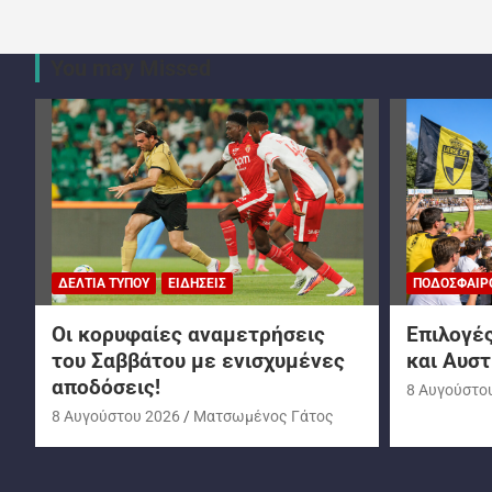
You may Missed
ΔΕΛΤΊΑ ΤΎΠΟΥ
ΕΙΔΉΣΕΙΣ
ΠΟΔΌΣΦΑΙΡ
Oι κορυφαίες αναμετρήσεις
Επιλογές
του Σαββάτου με ενισχυμένες
και Αυστ
αποδόσεις!
8 Αυγούστο
8 Αυγούστου 2026
Ματσωμένος Γάτος