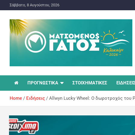
Σάββατο, 8 Αυγούστου, 2026
ΠΡΟΓΝΩΣΤΙΚΑ ΓΙΑ ΤΟ ΣΤΟΙΧΗΜΑ
Ματσωμένος Γάτος –
ΠΡΟΓΝΩΣΤΙΚΑ
ΣΤΟΙΧΗΜΑΤΙΚΕΣ
ΕΙΔΗΣΕΙ
Όλα για το Στοίχημα
Home
Ειδήσεις
Allwyn Lucky Wheel: Ο δωροτροχός του P