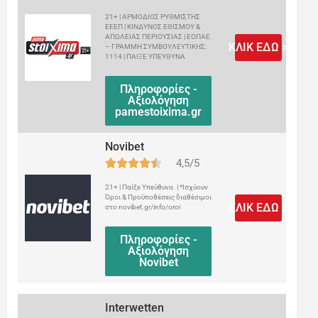
21+ | ΑΡΜΟΔΙΟΣ ΡΥΘΜΙΣΤΗΣ
ΕΕΕΠ | ΚΙΝΔΥΝΟΣ ΕΘΙΣΜΟΥ &
ΑΠΩΛΕΙΑΣ ΠΕΡΙΟΥΣΙΑΣ | ΕΟΠΑΕ
ΚΛΙΚ ΕΔΩ >
– ΓΡΑΜΜΗ ΣΥΜΒΟΥΛΕΥΤΙΚΗΣ:
1114 | ΠΑΙΞΕ ΥΠΕΥΘΥΝΑ
Πληροφορίες -
Αξιολόγηση
pamestoixima.gr
Novibet
4,5/5
21+ | Παίξε Υπεύθυνα. | *Ισχύουν
Όροι & Προϋποθέσεις διαθέσιμοι
ΚΛΙΚ ΕΔΩ >
στο novibet.gr/info/oroi
Πληροφορίες -
Αξιολόγηση
Novibet
Interwetten