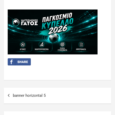
banner horizontal 5