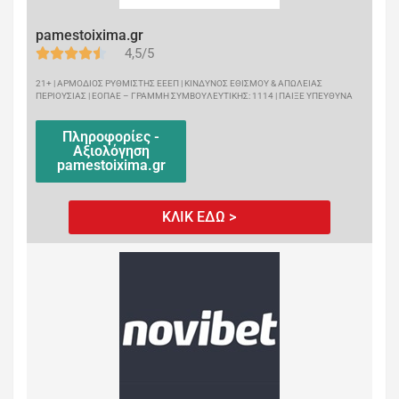
pamestoixima.gr
4,5/5
21+ | ΑΡΜΟΔΙΟΣ ΡΥΘΜΙΣΤΗΣ ΕΕΕΠ | ΚΙΝΔΥΝΟΣ ΕΘΙΣΜΟΥ & ΑΠΩΛΕΙΑΣ
ΠΕΡΙΟΥΣΙΑΣ | ΕΟΠΑΕ – ΓΡΑΜΜΗ ΣΥΜΒΟΥΛΕΥΤΙΚΗΣ: 1114 | ΠΑΙΞΕ ΥΠΕΥΘΥΝΑ
Πληροφορίες -
Αξιολόγηση
pamestoixima.gr
ΚΛΙΚ ΕΔΩ >