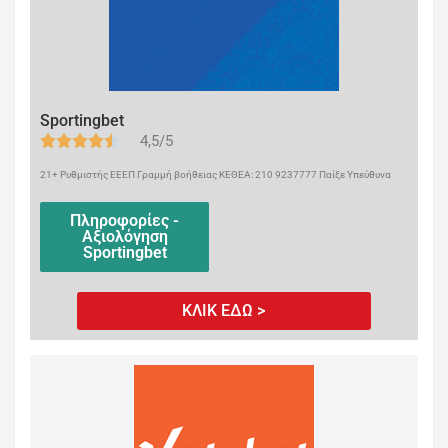
Sportingbet
4,5/5
21+ Ρυθμιστής ΕΕΕΠ Γραμμή βοήθειας ΚΕΘΕΑ: 210 9237777 Παίξε Υπεύθυνα
Πληροφορίες -
Αξιολόγηση
Sportingbet
ΚΛΙΚ ΕΔΩ >