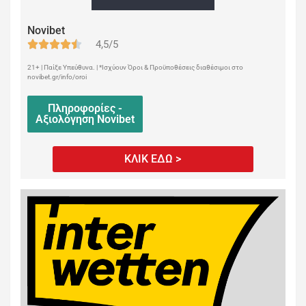
Novibet
4,5/5
21+ | Παίξε Υπεύθυνα. | *Ισχύουν Όροι & Προϋποθέσεις διαθέσιμοι στο
novibet.gr/info/oroi
Πληροφορίες -
Αξιολόγηση Novibet
ΚΛΙΚ ΕΔΩ >