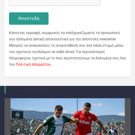
Κάνοντας εγγραφή, συμφωνείς να επεξεργαζόμαστε τα προσωπικά
σου δεδομένα (email) αποκλειστικά για την αποστολή newsletter.
Μπορείς να ανακαλέσεις τη συγκατάθεσή σου ανά πάσα στιγμή μέσω
του σχετικού συνδέσμου σε κάθε email. Για περισσότερες
πληροφορίες σχετικά με το πώς προστατεύουμε τα δεδομένα σου, δες
την
Πολιτική Απορρήτου
.
You may Missed