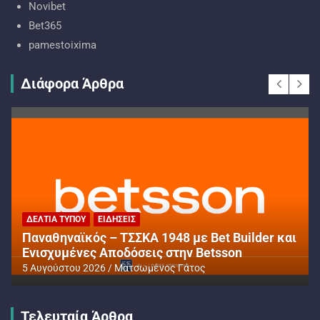
Novibet
Bet365
pamestoixima
Διάφορα Άρθρα
ΔΕΛΤΊΑ ΤΎΠΟΥ
ΕΙΔΉΣΕΙΣ
Παναθηναϊκός – ΤΣΣΚΑ 1948 με Bet Builder και
Ενισχυμένες Αποδόσεις στην Betsson
5 Αυγούστου 2026
Ματσωμένος Γάτος
Τελευταία Άρθρα