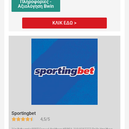
Πληροφορίες -
Αξιολόγηση Bwin
ΚΛΙΚ ΕΔΩ >
Sportingbet
4,5/5
21+ Ρυθμιστής ΕΕΕΠ Γραμμή βοήθειας ΚΕΘΕΑ: 210 9237777 Παίξε Υπεύθυνα