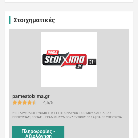
Στοιχηματικές
pamestoixima.gr
4,5/5
21+ | ΑΡΜΟΔΙΟΣ ΡΥΘΜΙΣΤΗΣ ΕΕΕΠ | ΚΙΝΔΥΝΟΣ ΕΘΙΣΜΟΥ & ΑΠΩΛΕΙΑΣ
ΠΕΡΙΟΥΣΙΑΣ | ΕΟΠΑΕ – ΓΡΑΜΜΗ ΣΥΜΒΟΥΛΕΥΤΙΚΗΣ: 1114 | ΠΑΙΞΕ ΥΠΕΥΘΥΝΑ
Πληροφορίες -
Αξιολόγηση