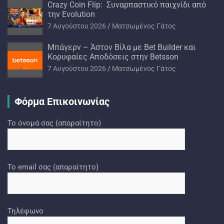
Crazy Coin Flip: Συναρπαστικό παιχνίδι από
την Evolution
7 Αυγούστου 2026
Ματσωμένος Γάτος
Μπάγερν – Άστον Βίλα με Bet Builder και
Κορυφαίες Αποδόσεις στην Betsson
7 Αυγούστου 2026
Ματσωμένος Γάτος
Φόρμα Επικοινωνίας
Το όνομά σας (απαραίτητο)
Το email σας (απαραίτητο)
Τηλέφωνο