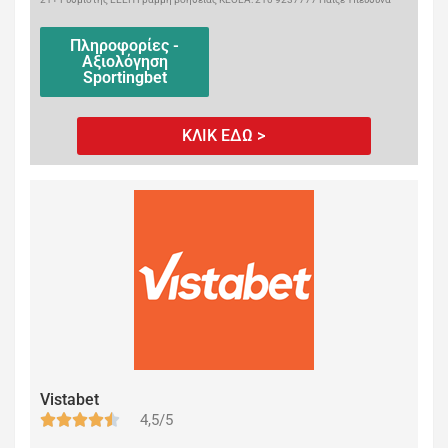
Πληροφορίες -
Αξιολόγηση
Sportingbet
ΚΛΙΚ ΕΔΩ >
Vistabet
4,5/5