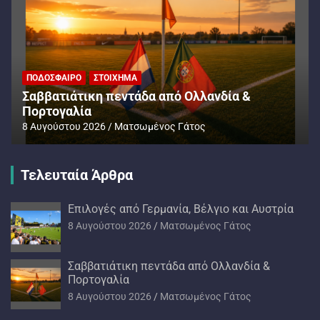
ΠΟΔΌΣΦΑΙΡΟ
ΣΤΟΊΧΗΜΑ
Σαββατιάτικη πεντάδα από Ολλανδία &
Πορτογαλία
8 Αυγούστου 2026
Ματσωμένος Γάτος
Τελευταία Άρθρα
Επιλογές από Γερμανία, Βέλγιο και Αυστρία
8 Αυγούστου 2026
Ματσωμένος Γάτος
Σαββατιάτικη πεντάδα από Ολλανδία &
Πορτογαλία
8 Αυγούστου 2026
Ματσωμένος Γάτος