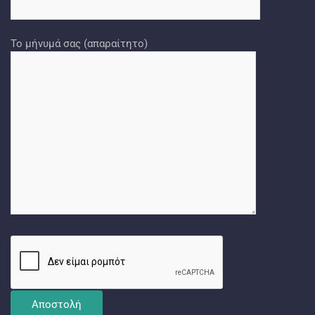
Το μήνυμά σας (απαραίτητο)