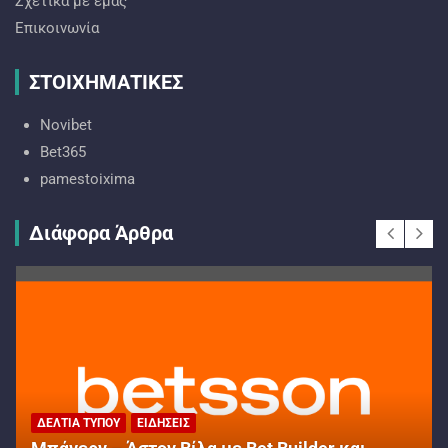
Σχετικά με εμάς
Επικοινωνία
ΣΤΟΙΧΗΜΑΤΙΚΕΣ
Novibet
Bet365
pamestoixima
Διάφορα Άρθρα
ΔΕΛΤΊΑ ΤΎΠΟΥ
ΕΙΔΉΣΕΙΣ