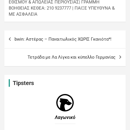
ΕΘΙΣΜΟΥ & ΑΠΩΛΕΙΑΣ ΠΕΡΙΟΥΣΙΑΣ| ΓΡΑΜΜΗ
ΒΟΗΘΕΙΑΣ ΚΕΘΕΑ: 210 9237777 | ΠΑΙΞΕ ΥΠΕΥΘΥΝΑ &
ΜΕ ΑΣΦΑΛΕΙΑ
bwin: Αστέρας – Παναιτωλικός ΧΩΡΙΣ Γκανιότα*!
Τετράδα με Λα Λίγκα και κύπελλο Γερμανίας
Tipsters
Λαγωνικό