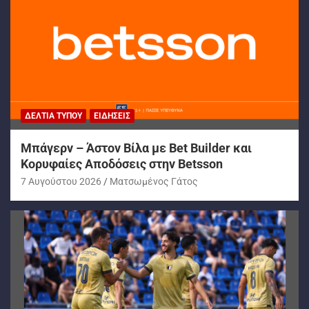
ΔΕΛΤΊΑ ΤΎΠΟΥ
ΕΙΔΉΣΕΙΣ
Μπάγερν – Άστον Βίλα με Bet Builder και
Κορυφαίες Αποδόσεις στην Betsson
7 Αυγούστου 2026
Ματσωμένος Γάτος