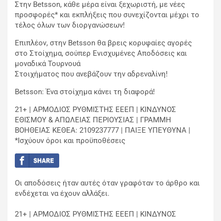
Στην Betsson, κάθε μέρα είναι ξεχωριστή, με νέες
προσφορές* και εκπλήξεις που συνεχίζονται μέχρι το
τέλος όλων των διοργανώσεων!
Επιπλέον, στην Betsson θα βρεις κορυφαίες αγορές
στο Στοίχημα, σούπερ Ενισχυμένες Αποδόσεις και
μοναδικά Τουρνουά
Στοιχήματος που ανεβάζουν την αδρεναλίνη!
Betsson: Ένα στοίχημα κάνει τη διαφορά!
21+ | ΑΡΜΟΔΙΟΣ ΡΥΘΜΙΣΤΗΣ ΕΕΕΠ | ΚΙΝΔΥΝΟΣ
ΕΘΙΣΜΟΥ & ΑΠΩΛΕΙΑΣ ΠΕΡΙΟΥΣΙΑΣ | ΓΡΑΜΜΗ
ΒΟΗΘΕΙΑΣ ΚΕΘΕΑ: 2109237777 | ΠΑΙΞΕ ΥΠΕΥΘΥΝΑ |
*Ισχύουν όροι και προϋποθέσεις
Οι αποδόσεις ήταν αυτές όταν γραφόταν το άρθρο και
ενδέχεται να έχουν αλλάξει.
21+ | ΑΡΜΟΔΙΟΣ ΡΥΘΜΙΣΤΗΣ ΕΕΕΠ | ΚΙΝΔΥΝΟΣ