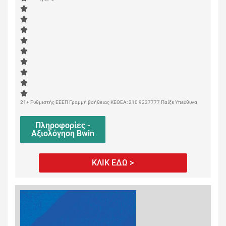
21+ Ρυθμιστής ΕΕΕΠ Γραμμή βοήθειας ΚΕΘΕΑ: 210 9237777 Παίξε Υπεύθυνα
Πληροφορίες -
Αξιολόγηση Bwin
ΚΛΙΚ ΕΔΩ >