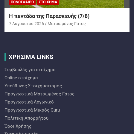
ΠΟΔΌΣΦΑΙΡΟ
ΣΤΟΊΧΗΜΑ
H πεντάδα της Παρασκευής (7/8)
7 Αυγούστου 2026
Ματσωμένος Γάτος
ΧΡΗΣΙΜΑ LINKS
Συμβουλές για στοίχημα
Online στοίχημα
Υπεύθυνος Στοιχηματισμός
Προγνωστικά Ματσωμένος Γάτος
Προγνωστικά Λαγωνικό
Προγνωστικά Mικρός Guru
Πολιτική Απορρήτου
Όροι Χρήσης