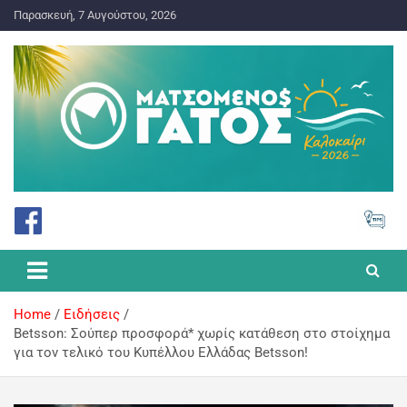
Παρασκευή, 7 Αυγούστου, 2026
ΠΡΟΓΝΩΣΤΙΚΑ ΓΙΑ ΤΟ ΣΤΟΙΧΗΜΑ
Ματσωμένος Γάτος – Όλα για
το Στοίχημα
Home
Ειδήσεις
Betsson: Σούπερ προσφορά* χωρίς κατάθεση στο στοίχημα
για τον τελικό του Κυπέλλου Ελλάδας Betsson!