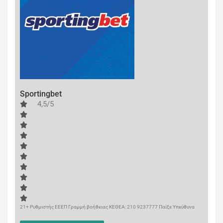
Sportingbet
4,5/5
21+ Ρυθμιστής ΕΕΕΠ Γραμμή βοήθειας ΚΕΘΕΑ: 210 9237777 Παίξε Υπεύθυνα