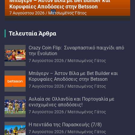
Μπάγερν – Άστον Βίλα με Bet Builder και
Κορυφαίες Αποδόσεις στην Betsson
7 Αυγούστου 2026
Ματσωμένος Γάτος
Τελευταία Άρθρα
Crazy Coin Flip: Συναρπαστικό παιχνίδι από
την Evolution
7 Αυγούστου 2026
Ματσωμένος Γάτος
Μπάγερν – Άστον Βίλα με Bet Builder και
Κορυφαίες Αποδόσεις στην Betsson
7 Αυγούστου 2026
Ματσωμένος Γάτος
Αυλαία σε Ολλανδία και Πορτογαλία με
ενισχυμένες αποδόσεις!
7 Αυγούστου 2026
Ματσωμένος Γάτος
H πεντάδα της Παρασκευής (7/8)
7 Αυγούστου 2026
Ματσωμένος Γάτος