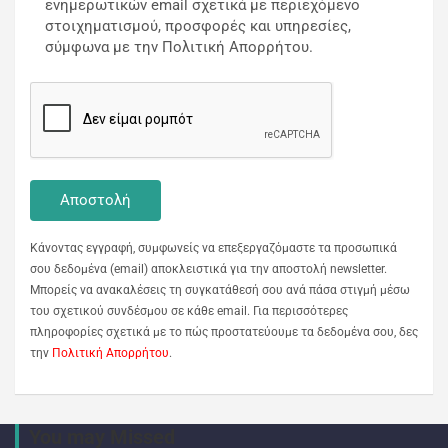
ενημερωτικών email σχετικά με περιεχόμενο
στοιχηματισμού, προσφορές και υπηρεσίες,
σύμφωνα με την Πολιτική Απορρήτου.
Κάνοντας εγγραφή, συμφωνείς να επεξεργαζόμαστε τα προσωπικά
σου δεδομένα (email) αποκλειστικά για την αποστολή newsletter.
Μπορείς να ανακαλέσεις τη συγκατάθεσή σου ανά πάσα στιγμή μέσω
του σχετικού συνδέσμου σε κάθε email. Για περισσότερες
πληροφορίες σχετικά με το πώς προστατεύουμε τα δεδομένα σου, δες
την
Πολιτική Απορρήτου
.
You may Missed