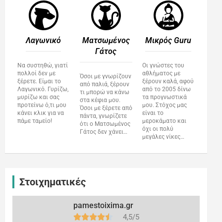
Λαγωνικό
Ματσωμένος
Μικρός Guru​
Γάτος​
Να συστηθώ, γιατί
Οι γνώστες του
πολλοί δεν με
αθλήματος με
Όσοι με γνωρίζουν
ξέρετε. Είμαι το
ξέρουν καλά, αφού
από παλιά, ξέρουν
Λαγωνικό. Γυρίζω,
από το 2005 δίνω
τι μπορώ να κάνω
μυρίζω και σας
τα προγνωστικά
στα κέφια μου.
προτείνω ό,τι μου
μου. Στόχος μας
Όσοι με ξέρετε από
κάνει κλικ για να
είναι το
πάντα, γνωρίζετε
πάμε ταμείο!
μεροκάματο και
ότι ο Ματσωμένος
όχι οι πολύ
Γάτος δεν χάνει…
μεγάλες νίκες…
Στοιχηματικές
pamestoixima.gr
4,5/5