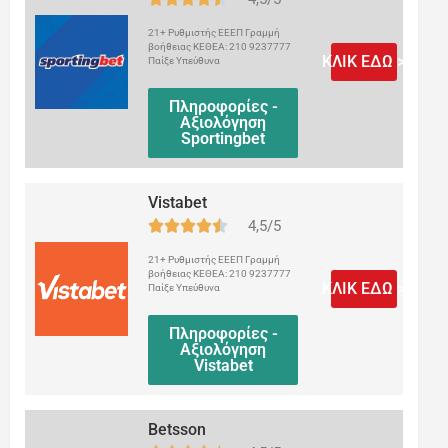
21+ Ρυθμιστής ΕΕΕΠ Γραμμή
βοήθειας ΚΕΘΕΑ: 210 9237777
ΚΛΙΚ ΕΔΩ >
Παίξε Υπεύθυνα
Πληροφορίες -
Αξιολόγηση
Sportingbet
Vistabet
4,5/5
21+ Ρυθμιστής ΕΕΕΠ Γραμμή
βοήθειας ΚΕΘΕΑ: 210 9237777
ΚΛΙΚ ΕΔΩ >
Παίξε Υπεύθυνα
Πληροφορίες -
Αξιολόγηση
Vistabet
Betsson