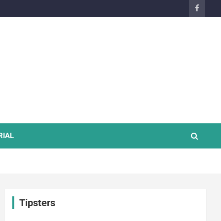
RIAL
Tipsters