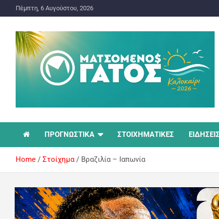
Πέμπτη, 6 Αυγούστου, 2026
ΠΡΟΓΝΩΣΤΙΚΑ ΓΙΑ ΤΟ ΣΤΟΙΧΗΜΑ
Ματσωμένος Γάτος –
ΠΡΟΓΝΩΣΤΙΚΑ
ΣΤΟΙΧΗΜΑΤΙΚΕΣ
ΕΙΔΗΣΕΙ
Όλα για το Στοίχημα
Home
Στοίχημα
Βραζιλία – Ιαπωνία