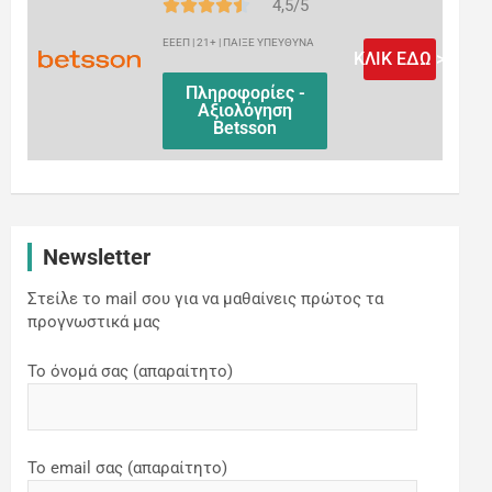
4,5/5
ΕΕΕΠ | 21+ | ΠΑΙΞΕ ΥΠΕΥΘΥΝΑ
ΚΛΙΚ ΕΔΩ >
Πληροφορίες -
Αξιολόγηση
Betsson
Newsletter
Στείλε το mail σου για να μαθαίνεις πρώτος τα
προγνωστικά μας
Το όνομά σας (απαραίτητο)
Το email σας (απαραίτητο)