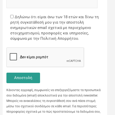
Δηλώνω ότι είμαι άνω των 18 ετών και δίνω τη
ρητή συγκατάθεσή μου για την αποστολή
ενημερωτικών email σχετικά με περιεχόμενο
στοιχηματισμού, προσφορές και υπηρεσίες,
σύμφωνα με την Πολιτική Απορρήτου.
Κάνοντας εγγραφή, συμφωνείς να επεξεργαζόμαστε τα προσωπικά
σου δεδομένα (email) αποκλειστικά για την αποστολή newsletter.
Μπορείς να ανακαλέσεις τη συγκατάθεσή σου ανά πάσα στιγμή
μέσω του σχετικού συνδέσμου σε κάθε email. Για περισσότερες
πληροφορίες σχετικά με το πώς προστατεύουμε τα δεδομένα σου,