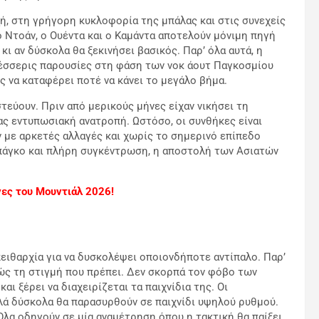
ή, στη γρήγορη κυκλοφορία της μπάλας και στις συνεχείς
 Ντοάν, ο Ουέντα και ο Καμάντα αποτελούν μόνιμη πηγή
ι αν δύσκολα θα ξεκινήσει βασικός. Παρ’ όλα αυτά, η
τέσσερις παρουσίες στη φάση των νοκ άουτ Παγκοσμίου
ς να καταφέρει ποτέ να κάνει το μεγάλο βήμα.
τεύουν. Πριν από μερικούς μήνες είχαν νικήσει τη
ας εντυπωσιακή ανατροπή. Ωστόσο, οι συνθήκες είναι
ν με αρκετές αλλαγές και χωρίς το σημερινό επίπεδο
 πάγκο και πλήρη συγκέντρωση, η αποστολή των Ασιατών
ες του Μουντιάλ 2026!
πειθαρχία για να δυσκολέψει οποιονδήποτε αντίπαλο. Παρ’
βώς τη στιγμή που πρέπει. Δεν σκορπά τον φόβο των
 ξέρει να διαχειρίζεται τα παιχνίδια της. Οι
λλά δύσκολα θα παρασυρθούν σε παιχνίδι υψηλού ρυθμού.
 Όλα οδηγούν σε μία αναμέτρηση όπου η τακτική θα παίξει