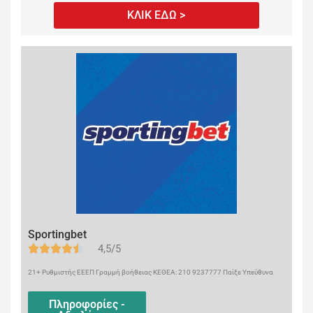
ΚΛΙΚ ΕΔΩ >
Sportingbet
4,5/5
21+ Ρυθμιστής ΕΕΕΠ Γραμμή βοήθειας ΚΕΘΕΑ: 210 9237777 Παίξε Υπεύθυνα
Πληροφορίες -