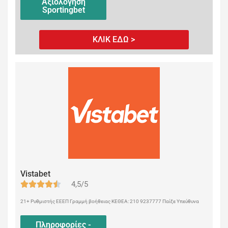
Αξιολόγηση
Sportingbet
ΚΛΙΚ ΕΔΩ >
Vistabet
4,5/5
21+ Ρυθμιστής ΕΕΕΠ Γραμμή βοήθειας ΚΕΘΕΑ: 210 9237777 Παίξε Υπεύθυνα
Πληροφορίες -