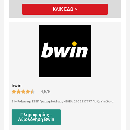
ΚΛΙΚ ΕΔΩ >
bwin
4,5/5
21+ Ρυθμιστής ΕΕΕΠ Γραμμή βοήθειας ΚΕΘΕΑ: 210 9237777 Παίξε Υπεύθυνα
Πληροφορίες -
Αξιολόγηση Bwin