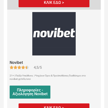
ΚΛΙΚ ΕΔΩ >
Novibet
4,5/5
21+ | Παίξε Υπεύθυνα. | *Ισχύουν Όροι & Προϋποθέσεις διαθέσιμοι στο
novibet.gr/info/oroi
Πληροφορίες -
Αξιολόγηση Novibet
ΚΛΙΚ ΕΔΩ >