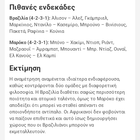
Πιθανές ενδεκάδες
Βραζιλία (4-2-3-1):
Άλισον – Άλεξ, Γκάμπριελ,
Μαρκίνιος, Ντανίλο – Κασεμίρο, Μπρούνο – Βινίσιους,
Πακετά, Ραφίνια – Κούνια
Μαρόκο (4-2-3-1):
Μπόνο – Χακίμι, Ντιοπ, Ριάντ,
Μαζραουΐ – Άμραμπατ, Μπουαντί – Μπρ. Ντίαζ, Ουναΐ,
Ελ Κανούς – Ελ Καμπί
Εκτίμηση
Η αναμέτρηση αναμένεται ιδιαίτερα ενδιαφέρουσα,
καθώς κοντράρονται δύο ομάδες με διαφορετική
φιλοσοφία. Η Βραζιλία διαθέτει σαφώς περισσότερη
ποιότητα και ατομικό ταλέντο, όμως το Μαρόκο έχει
αποδείξει ότι μπορεί να σταθεί απέναντι σε
οποιονδήποτε αντίπαλο. Οι Αφρικανοί δεν φοβούνται
να παίξουν επιθετικά και αυτό ίσως δημιουργήσει
χώρους που οι Βραζιλιάνοι μπορούν να
εκμεταλλευτούν.