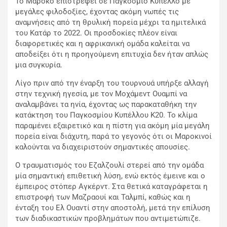
Το Μαρόκο επιστρέφει σε Παγκόσμιο Κύπελλο με
μεγάλες φιλοδοξίες, έχοντας ακόμη νωπές τις
αναμνήσεις από τη θρυλική πορεία μέχρι τα ημιτελικά
του Κατάρ το 2022. Οι προσδοκίες πλέον είναι
διαφορετικές και η αφρικανική ομάδα καλείται να
αποδείξει ότι η προηγούμενη επιτυχία δεν ήταν απλώς
μια συγκυρία.
Λίγο πριν από την έναρξη του τουρνουά υπήρξε αλλαγή
στην τεχνική ηγεσία, με τον Μοχάμεντ Ουαμπί να
αναλαμβάνει τα ηνία, έχοντας ως παρακαταθήκη την
κατάκτηση του Παγκοσμίου Κυπέλλου Κ20. Το κλίμα
παραμένει εξαιρετικό και η πίστη για ακόμη μία μεγάλη
πορεία είναι διάχυτη, παρά το γεγονός ότι οι Μαροκινοί
καλούνται να διαχειριστούν σημαντικές απουσίες.
Ο τραυματισμός του Εζαλζουλί στερεί από την ομάδα
μία σημαντική επιθετική λύση, ενώ εκτός έμεινε και ο
έμπειρος στόπερ Αγκέρντ. Στα θετικά καταγράφεται η
επιστροφή των Μαζραουί και Ταλμπί, καθώς και η
ένταξη του Ελ Ουαντί στην αποστολή, μετά την επίλυση
των διαδικαστικών προβλημάτων που αντιμετώπιζε.