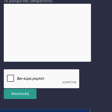
Το μήνυμά σας (απαραίτητο)