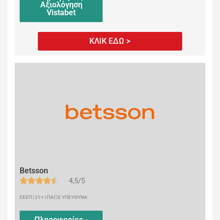
Αξιολόγηση
Vistabet
ΚΛΙΚ ΕΔΩ >
Betsson
4,5/5
ΕΕΕΠ | 21+ | ΠΑΙΞΕ ΥΠΕΥΘΥΝΑ
Πληροφορίες -