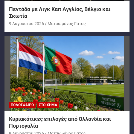
Πεντάδα με Λιγκ Καπ Αγγλίας, Βέλγιο και
Σκωτία
9 Αυγούστου 2026
Ματσωμένος Γάτος
ΠΟΔΌΣΦΑΙΡΟ
ΣΤΟΊΧΗΜΑ
Kυριακάτικες επιλογές από Ολλανδία και
Πορτογαλία
9 Αυγούστου 2026
Ματσωμένος Γάτος