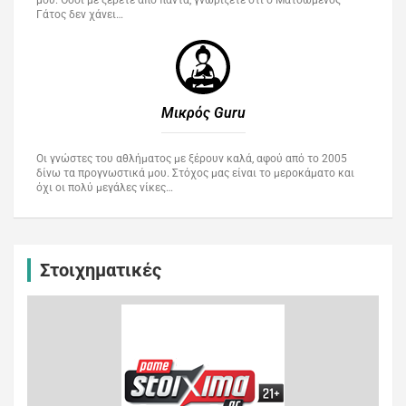
Γάτος δεν χάνει…
Μικρός Guru​
Οι γνώστες του αθλήματος με ξέρουν καλά, αφού από το 2005
δίνω τα προγνωστικά μου. Στόχος μας είναι το μεροκάματο και
όχι οι πολύ μεγάλες νίκες…
Στοιχηματικές