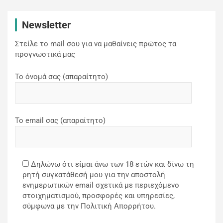
Newsletter
Στείλε το mail σου για να μαθαίνεις πρώτος τα
προγνωστικά μας
Το όνομά σας (απαραίτητο)
Το email σας (απαραίτητο)
Δηλώνω ότι είμαι άνω των 18 ετών και δίνω τη
ρητή συγκατάθεσή μου για την αποστολή
ενημερωτικών email σχετικά με περιεχόμενο
στοιχηματισμού, προσφορές και υπηρεσίες,
σύμφωνα με την Πολιτική Απορρήτου.