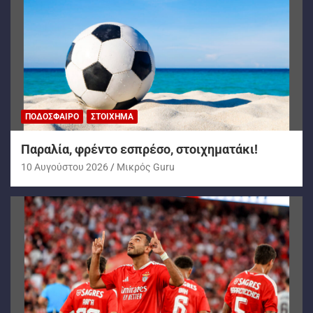
ΠΟΔΌΣΦΑΙΡΟ
ΣΤΟΊΧΗΜΑ
Παραλία, φρέντο εσπρέσο, στοιχηματάκι!
10 Αυγούστου 2026
Mικρός Guru