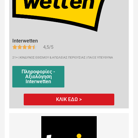
Interwetten
4,5/5
21+ | ΚΙΝΔΥΝΟΣ ΕΘΙΣΜΟΥ & ΑΠΩΛΕΙΑΣ ΠΕΡΙΟΥΣΙΑΣ | ΠΑΙΞΕ ΥΠΕΥΘΥΝΑ
Πληροφορίες -
Αξιολόγηση
Interwetten
ΚΛΙΚ ΕΔΩ >