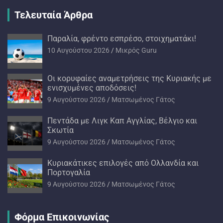
Τελευταία Άρθρα
Παραλία, φρέντο εσπρέσο, στοιχηματάκι!
10 Αυγούστου 2026
Mικρός Guru
Oι κορυφαίες αναμετρήσεις της Κυριακής με
ενισχυμένες αποδόσεις!
9 Αυγούστου 2026
Ματσωμένος Γάτος
Πεντάδα με Λιγκ Καπ Αγγλίας, Βέλγιο και
Σκωτία
9 Αυγούστου 2026
Ματσωμένος Γάτος
Kυριακάτικες επιλογές από Ολλανδία και
Πορτογαλία
9 Αυγούστου 2026
Ματσωμένος Γάτος
Φόρμα Επικοινωνίας