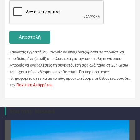
Κάνοντας εγγραφή, συμφωνείς να επεξεργαζόμαστε τα προσωπικά
σου δεδομένα (email) αποκλειστικά για την αποστολή newsletter.
Μπορείς να ανακαλέσεις τη συγκατάθεσή σου ανά πάσα στιγμή μέσω
του σχετικού συνδέσμου σε κάθε email. Για περισσότερες
πληροφορίες σχετικά με το πώς προστατεύουμε τα δεδομένα σου, δες
την
Πολιτική Απορρήτου
.
You may Missed