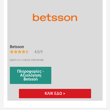
Betsson
4,5/5
ΕΕΕΠ | 21+ | ΠΑΙΞΕ ΥΠΕΥΘΥΝΑ
Πληροφορίες -
Αξιολόγηση
Betsson
ΚΛΙΚ ΕΔΩ >