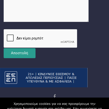
Χρησιμοποιούμε cookies για να σας προσφέρουμε την
Copyright © 2026
Ματσωμένος Γάτος – Όλα για το
καλύτερη δυνατή εμπειρία στη σελίδα μας. Εάν συνεχίσετε να