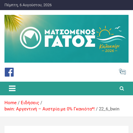
Πέμπτη, 6 Αυγούστου, 2026
ΠΡΟΓΝΩΣΤΙΚΑ ΓΙΑ ΤΟ ΣΤΟΙΧΗΜΑ
Ματσωμένος Γάτος – Όλα για
το Στοίχημα
Home
Ειδήσεις
bwin: Αργεντινή – Αυστρία με 0% Γκανιότα*!
22_6_bwin