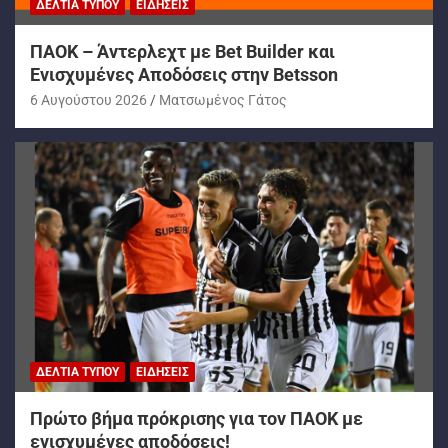
ΔΕΛΤΊΑ ΤΎΠΟΥ
ΕΙΔΉΣΕΙΣ
ΠΑΟΚ – Άντερλεχτ με Bet Builder και
Ενισχυμένες Αποδόσεις στην Betsson
6 Αυγούστου 2026
Ματσωμένος Γάτος
ΔΕΛΤΊΑ ΤΎΠΟΥ
ΕΙΔΉΣΕΙΣ
Πρώτο βήμα πρόκρισης για τον ΠΑΟΚ με
ενισχυμένες αποδόσεις!