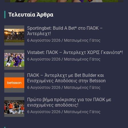
Τελευταία Άρθρα
Sportingbet: Build A Bet* στο ΠΑΟΚ –
Άντερλεχτ!
6 Αυγούστου 2026
Ματσωμένος Γάτος
Vistabet: ΠΑΟΚ – Άντερλεχτ ΧΩΡΙΣ Γκανιότα*!
6 Αυγούστου 2026
Ματσωμένος Γάτος
ΠΑΟΚ – Άντερλεχτ με Bet Builder και
Ενισχυμένες Αποδόσεις στην Betsson
6 Αυγούστου 2026
Ματσωμένος Γάτος
Πρώτο βήμα πρόκρισης για τον ΠΑΟΚ με
ενισχυμένες αποδόσεις!
6 Αυγούστου 2026
Ματσωμένος Γάτος