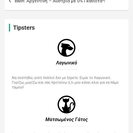
bwin: Αργεντινή – Αυστρία με 0% Γκανιότα*!
Tipsters
Λαγωνικό
Να συστηθώ, γιατί πολλοί δεν με ξέρετε. Είμαι το Λαγωνικό.
Γυρίζω, μυρίζω και σας προτείνω ό,τι μου κάνει κλικ για να πάμε
ταμείο!
Ματσωμένος Γάτος​