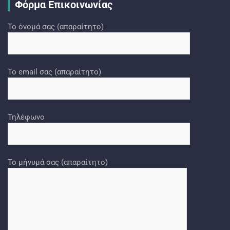
Φόρμα Επικοινωνίας
Το όνομά σας (απαραίτητο)
Το email σας (απαραίτητο)
Τηλέφωνο
Το μήνυμά σας (απαραίτητο)