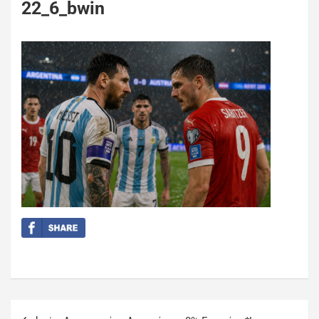
22_6_bwin