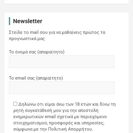
Newsletter
Στείλε το mail σου για να μαθαίνεις πρώτος τα
προγνωστικά μας
Το όνομά σας (απαραίτητο)
Το email σας (απαραίτητο)
Δηλώνω ότι είμαι άνω των 18 ετών και δίνω τη
ρητή συγκατάθεσή μου για την αποστολή
ενημερωτικών email σχετικά με περιεχόμενο
στοιχηματισμού, προσφορές και υπηρεσίες,
σύμφωνα με την Πολιτική Απορρήτου.