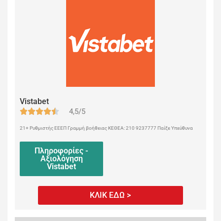
Vistabet
4,5/5
21+ Ρυθμιστής ΕΕΕΠ Γραμμή βοήθειας ΚΕΘΕΑ: 210 9237777 Παίξε Υπεύθυνα
Πληροφορίες -
Αξιολόγηση
Vistabet
ΚΛΙΚ ΕΔΩ >