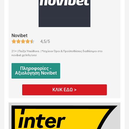
Novibet
4,5/5
21+ | Παίξε Υπεύθυνα. | *Ισχύουν Όροι & Προϋποθέσεις διαθέσιμοι στο
novibet.gr/info/oroi
Πληροφορίες -
Αξιολόγηση Novibet
ΚΛΙΚ ΕΔΩ >