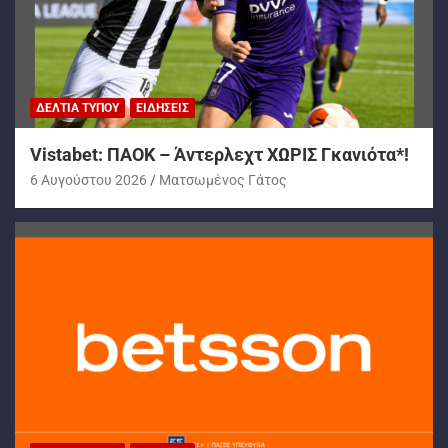
ΔΕΛΤΊΑ ΤΎΠΟΥ
ΕΙΔΉΣΕΙΣ
Vistabet: ΠΑΟΚ – Άντερλεχτ ΧΩΡΙΣ Γκανιότα*!
6 Αυγούστου 2026
Ματσωμένος Γάτος