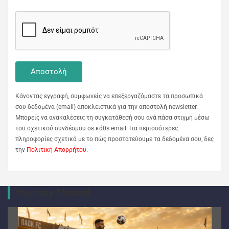
Κάνοντας εγγραφή, συμφωνείς να επεξεργαζόμαστε τα προσωπικά
σου δεδομένα (email) αποκλειστικά για την αποστολή newsletter.
Μπορείς να ανακαλέσεις τη συγκατάθεσή σου ανά πάσα στιγμή μέσω
του σχετικού συνδέσμου σε κάθε email. Για περισσότερες
πληροφορίες σχετικά με το πώς προστατεύουμε τα δεδομένα σου, δες
την
Πολιτική Απορρήτου
.
You may Missed