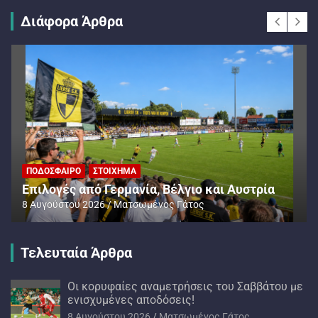
Διάφορα Άρθρα
ΠΟΔΌΣΦΑΙΡΟ
ΣΤΟΊΧΗΜΑ
Επιλογές από Γερμανία, Βέλγιο και Αυστρία
8 Αυγούστου 2026
Ματσωμένος Γάτος
Τελευταία Άρθρα
Oι κορυφαίες αναμετρήσεις του Σαββάτου με
ενισχυμένες αποδόσεις!
8 Αυγούστου 2026
Ματσωμένος Γάτος