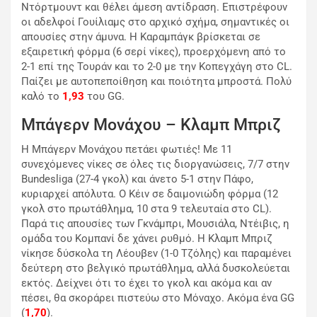
Ντόρτμουντ και θέλει άμεση αντίδραση. Επιστρέφουν
οι αδελφοί Γουίλιαμς στο αρχικό σχήμα, σημαντικές οι
απουσίες στην άμυνα. Η Καραμπάγκ βρίσκεται σε
εξαιρετική φόρμα (6 σερί νίκες), προερχόμενη από το
2-1 επί της Τουράν και το 2-0 με την Κοπεγχάγη στο CL.
Παίζει με αυτοπεποίθηση και ποιότητα μπροστά. Πολύ
καλό το
1,93
του GG.
Μπάγερν Μονάχου – Κλαμπ Μπριζ
Η Μπάγερν Μονάχου πετάει φωτιές! Με 11
συνεχόμενες νίκες σε όλες τις διοργανώσεις, 7/7 στην
Bundesliga (27-4 γκολ) και άνετο 5-1 στην Πάφο,
κυριαρχεί απόλυτα. Ο Κέιν σε δαιμονιώδη φόρμα (12
γκολ στο πρωτάθλημα, 10 στα 9 τελευταία στο CL).
Παρά τις απουσίες των Γκνάμπρι, Μουσιάλα, Ντέιβις, η
ομάδα του Κομπανί δε χάνει ρυθμό. Η Κλαμπ Μπριζ
νίκησε δύσκολα τη Λέουβεν (1-0 Τζόλης) και παραμένει
δεύτερη στο βελγικό πρωτάθλημα, αλλά δυσκολεύεται
εκτός. Δείχνει ότι το έχει το γκολ και ακόμα και αν
πέσει, θα σκοράρει πιστεύω στο Μόναχο. Ακόμα ένα GG
(
1,70
).