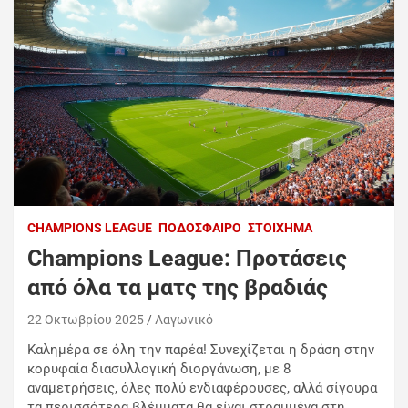
CHAMPIONS LEAGUE
ΠΟΔΌΣΦΑΙΡΟ
ΣΤΟΊΧΗΜΑ
Champions League: Προτάσεις
από όλα τα ματς της βραδιάς
22 Οκτωβρίου 2025
Λαγωνικό
Καλημέρα σε όλη την παρέα! Συνεχίζεται η δράση στην
κορυφαία διασυλλογική διοργάνωση, με 8
αναμετρήσεις
, όλες πολύ ενδιαφέρουσες, αλλά σίγουρα
τα περισσότερα βλέμματα θα είναι στραμμένα στη