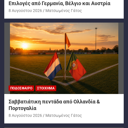
Επιλογές από Γερμανία, Βέλγιο και Αυστρία
8 Αυγούστου 2026
Ματσωμένος Γάτος
ΠΟΔΌΣΦΑΙΡΟ
ΣΤΟΊΧΗΜΑ
Σαββατιάτικη πεντάδα από Ολλανδία &
Πορτογαλία
8 Αυγούστου 2026
Ματσωμένος Γάτος