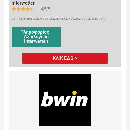
Interwetten
4,5/5
21+ | ΚΙΝΔΥΝΟΣ ΕΘΙΣΜΟΥ & ΑΠΩΛΕΙΑΣ ΠΕΡΙΟΥΣΙΑΣ | ΠΑΙΞΕ ΥΠΕΥΘΥΝΑ
Πληροφορίες -
Αξιολόγηση
Interwetten
ΚΛΙΚ ΕΔΩ >