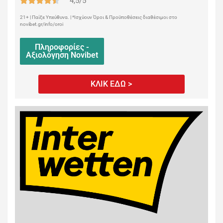
4,5/5
21+ | Παίξε Υπεύθυνα. | *Ισχύουν Όροι & Προϋποθέσεις διαθέσιμοι στο
novibet.gr/info/oroi
Πληροφορίες -
Αξιολόγηση Novibet
ΚΛΙΚ ΕΔΩ >