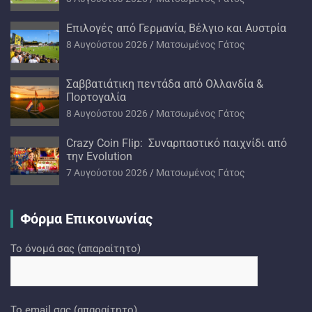
Επιλογές από Γερμανία, Βέλγιο και Αυστρία
8 Αυγούστου 2026
Ματσωμένος Γάτος
Σαββατιάτικη πεντάδα από Ολλανδία &
Πορτογαλία
8 Αυγούστου 2026
Ματσωμένος Γάτος
Crazy Coin Flip: Συναρπαστικό παιχνίδι από
την Evolution
7 Αυγούστου 2026
Ματσωμένος Γάτος
Φόρμα Επικοινωνίας
Το όνομά σας (απαραίτητο)
Το email σας (απαραίτητο)