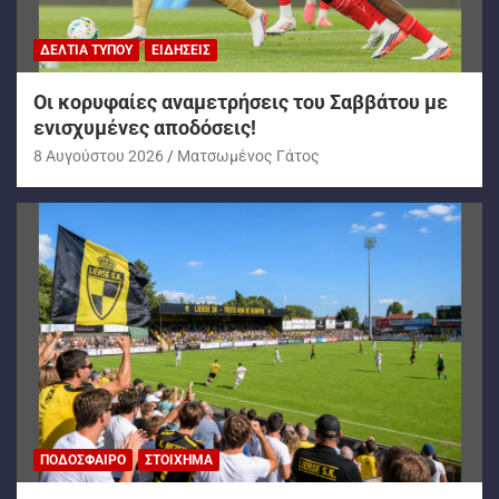
ΔΕΛΤΊΑ ΤΎΠΟΥ
ΕΙΔΉΣΕΙΣ
Oι κορυφαίες αναμετρήσεις του Σαββάτου με
ενισχυμένες αποδόσεις!
8 Αυγούστου 2026
Ματσωμένος Γάτος
ΠΟΔΌΣΦΑΙΡΟ
ΣΤΟΊΧΗΜΑ