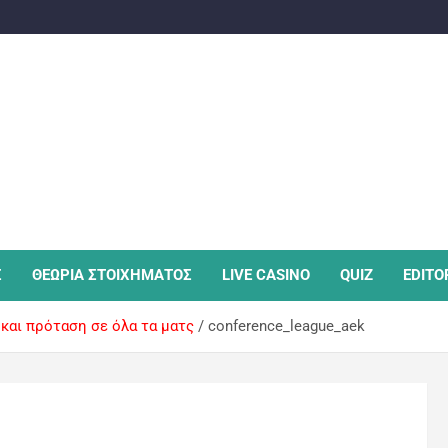
Σ
ΘΕΩΡΙΑ ΣΤΟΙΧΗΜΑΤΟΣ
LIVE CASINO
QUIZ
EDITO
 και πρόταση σε όλα τα ματς
conference_league_aek