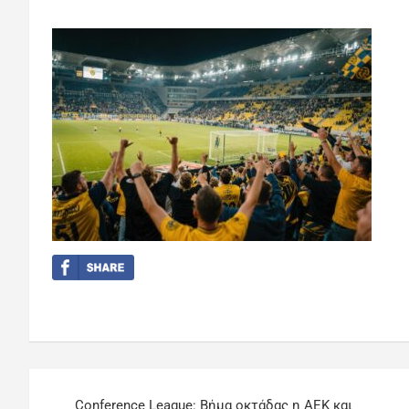
Conference League: Βήμα οκτάδας η ΑΕΚ και