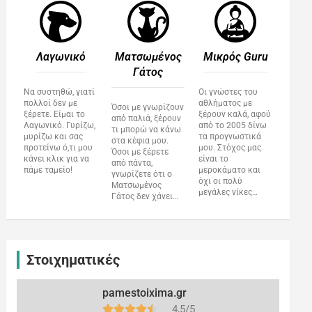
Λαγωνικό
Ματσωμένος
Μικρός Guru​
Γάτος​
Να συστηθώ, γιατί
Οι γνώστες του
πολλοί δεν με
αθλήματος με
Όσοι με γνωρίζουν
ξέρετε. Είμαι το
ξέρουν καλά, αφού
από παλιά, ξέρουν
Λαγωνικό. Γυρίζω,
από το 2005 δίνω
τι μπορώ να κάνω
μυρίζω και σας
τα προγνωστικά
στα κέφια μου.
προτείνω ό,τι μου
μου. Στόχος μας
Όσοι με ξέρετε
κάνει κλικ για να
είναι το
από πάντα,
πάμε ταμείο!
μεροκάματο και
γνωρίζετε ότι ο
όχι οι πολύ
Ματσωμένος
μεγάλες νίκες…
Γάτος δεν χάνει…
Στοιχηματικές
pamestoixima.gr
4,5/5