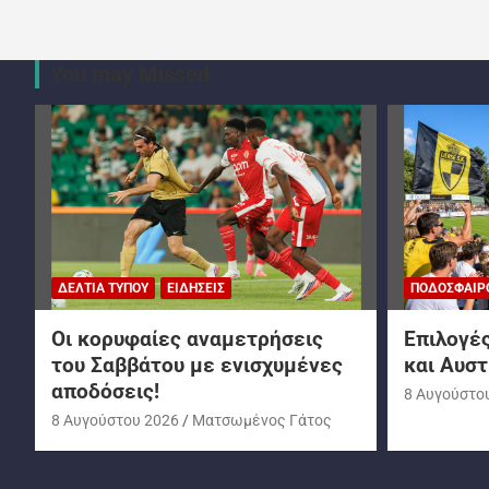
You may Missed
ΔΕΛΤΊΑ ΤΎΠΟΥ
ΕΙΔΉΣΕΙΣ
ΠΟΔΌΣΦΑΙΡ
Oι κορυφαίες αναμετρήσεις
Επιλογές
του Σαββάτου με ενισχυμένες
και Αυστ
αποδόσεις!
8 Αυγούστο
8 Αυγούστου 2026
Ματσωμένος Γάτος