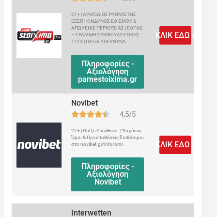
21+ | ΑΡΜΟΔΙΟΣ ΡΥΘΜΙΣΤΗΣ
ΕΕΕΠ | ΚΙΝΔΥΝΟΣ ΕΘΙΣΜΟΥ &
ΑΠΩΛΕΙΑΣ ΠΕΡΙΟΥΣΙΑΣ | ΕΟΠΑΕ
ΚΛΙΚ ΕΔΩ >
– ΓΡΑΜΜΗ ΣΥΜΒΟΥΛΕΥΤΙΚΗΣ:
1114 | ΠΑΙΞΕ ΥΠΕΥΘΥΝΑ
Πληροφορίες -
Αξιολόγηση
pamestoixima.gr
Novibet
4,5/5
21+ | Παίξε Υπεύθυνα. | *Ισχύουν
Όροι & Προϋποθέσεις διαθέσιμοι
ΚΛΙΚ ΕΔΩ >
στο novibet.gr/info/oroi
Πληροφορίες -
Αξιολόγηση
Novibet
Interwetten