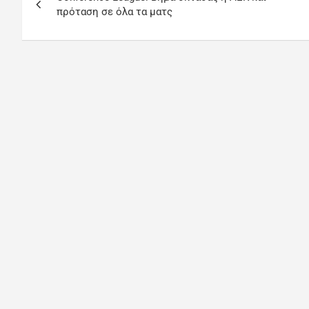
πρόταση σε όλα τα ματς