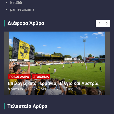
Bet365
pamestoixima
Διάφορα Άρθρα
ΠΟΔΌΣΦΑΙΡΟ
ΣΤΟΊΧΗΜΑ
Σαββατιάτικη πεντάδα από Ολλανδία &
Πορτογαλία
8 Αυγούστου 2026
Ματσωμένος Γάτος
Τελευταία Άρθρα