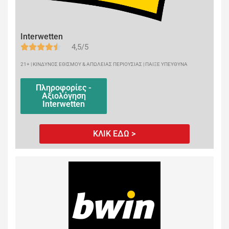
Interwetten
4,5/5
21+ | ΚΙΝΔΥΝΟΣ ΕΘΙΣΜΟΥ & ΑΠΩΛΕΙΑΣ ΠΕΡΙΟΥΣΙΑΣ | ΠΑΙΞΕ ΥΠΕΥΘΥΝΑ
Πληροφορίες -
Αξιολόγηση
Interwetten
ΚΛΙΚ ΕΔΩ >