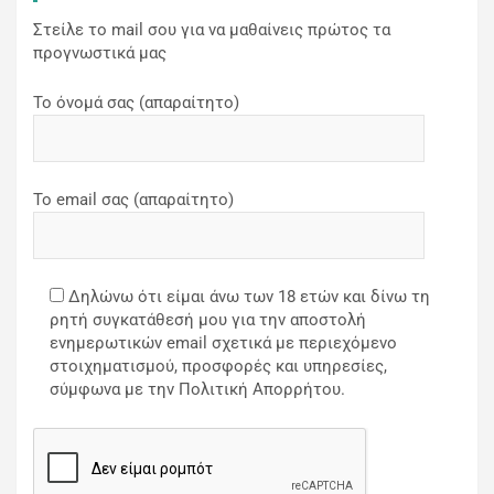
Στείλε το mail σου για να μαθαίνεις πρώτος τα
προγνωστικά μας
Το όνομά σας (απαραίτητο)
Το email σας (απαραίτητο)
Δηλώνω ότι είμαι άνω των 18 ετών και δίνω τη
ρητή συγκατάθεσή μου για την αποστολή
ενημερωτικών email σχετικά με περιεχόμενο
στοιχηματισμού, προσφορές και υπηρεσίες,
σύμφωνα με την Πολιτική Απορρήτου.