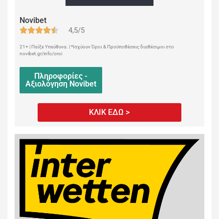
Novibet
4,5/5
21+ | Παίξε Υπεύθυνα. | *Ισχύουν Όροι & Προϋποθέσεις διαθέσιμοι στο
novibet.gr/info/oroi
Πληροφορίες -
Αξιολόγηση Novibet
ΚΛΙΚ ΕΔΩ >