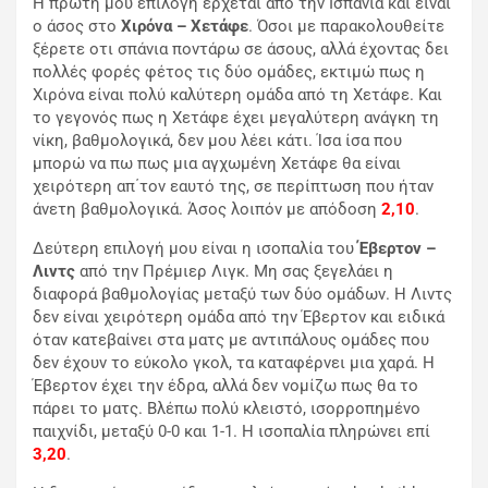
Η πρώτη μου επιλογή έρχεται από την Ισπανία και είναι
ο άσος στο
Χιρόνα – Χετάφε
. Όσοι με παρακολουθείτε
ξέρετε οτι σπάνια ποντάρω σε άσους, αλλά έχοντας δει
πολλές φορές φέτος τις δύο ομάδες, εκτιμώ πως η
Χιρόνα είναι πολύ καλύτερη ομάδα από τη Χετάφε. Και
το γεγονός πως η Χετάφε έχει μεγαλύτερη ανάγκη τη
νίκη, βαθμολογικά, δεν μου λέει κάτι. Ίσα ίσα που
μπορώ να πω πως μια αγχωμένη Χετάφε θα είναι
χειρότερη απ΄τον εαυτό της, σε περίπτωση που ήταν
άνετη βαθμολογικά. Άσος λοιπόν με απόδοση
2,10
.
Δεύτερη επιλογή μου είναι η ισοπαλία του
Έβερτον –
Λιντς
από την Πρέμιερ Λιγκ. Μη σας ξεγελάει η
διαφορά βαθμολογίας μεταξύ των δύο ομάδων. Η Λιντς
δεν είναι χειρότερη ομάδα από την Έβερτον και ειδικά
όταν κατεβαίνει στα ματς με αντιπάλους ομάδες που
δεν έχουν το εύκολο γκολ, τα καταφέρνει μια χαρά. Η
Έβερτον έχει την έδρα, αλλά δεν νομίζω πως θα το
πάρει το ματς. Βλέπω πολύ κλειστό, ισορροπημένο
παιχνίδι, μεταξύ 0-0 και 1-1. Η ισοπαλία πληρώνει επί
3,20
.