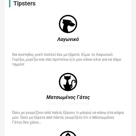
Tipsters
Λαγωνικό
Να συστηθώ, γιατί πολλοί δεν με ξέρετε. Είμαι το Λαγωνικό.
Γυρίζω, μυρίζω και σας προτείνω ό,τι μου κάνει κλικ για να πάμε
ταμείο!
Ματσωμένος Γάτος​
Όσοι με γνωρίζουν από παλιά, ξέρουν τι μπορώ να κάνω στα κέφια
μου. Όσοι με ξέρετε από πάντα, γνωρίζετε ότι ο Ματσωμένος
Γάτος δεν χάνει…