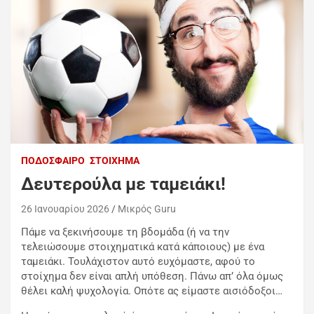
ΠΟΔΌΣΦΑΙΡΟ
ΣΤΟΊΧΗΜΑ
Δευτερούλα με ταμειάκι!
26 Ιανουαρίου 2026
Mικρός Guru
Πάμε να ξεκινήσουμε τη βδομάδα (ή να την
τελειώσουμε στοιχηματικά κατά κάποιους) με ένα
ταμειάκι. Τουλάχιστον αυτό ευχόμαστε, αφού το
στοίχημα δεν είναι απλή υπόθεση. Πάνω απ’ όλα όμως
θέλει καλή ψυχολογία. Οπότε ας είμαστε αισιόδοξοι…