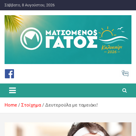
Σάββατο, 8 Αυγούστου, 2026
ΠΡΟΓΝΩΣΤΙΚΑ ΓΙΑ ΤΟ ΣΤΟΙΧΗΜΑ
Ματσωμένος Γάτος – Όλα για
το Στοίχημα
Home
Στοίχημα
Δευτερούλα με ταμειάκι!