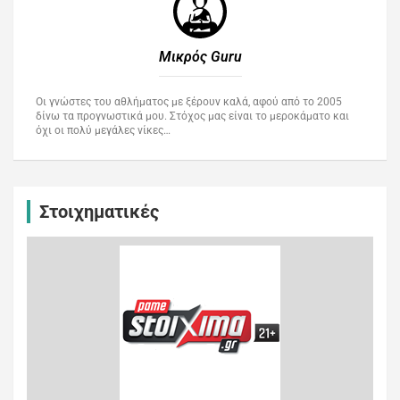
Μικρός Guru​
Οι γνώστες του αθλήματος με ξέρουν καλά, αφού από το 2005
δίνω τα προγνωστικά μου. Στόχος μας είναι το μεροκάματο και
όχι οι πολύ μεγάλες νίκες…
Στοιχηματικές