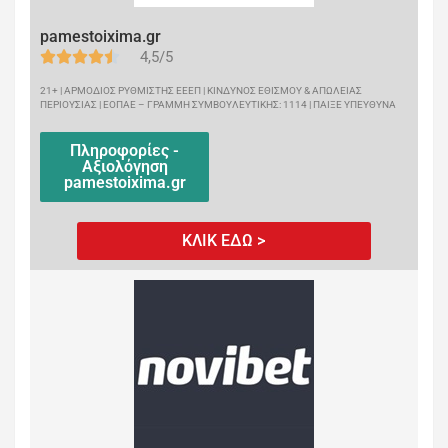
pamestoixima.gr
4,5/5
21+ | ΑΡΜΟΔΙΟΣ ΡΥΘΜΙΣΤΗΣ ΕΕΕΠ | ΚΙΝΔΥΝΟΣ ΕΘΙΣΜΟΥ & ΑΠΩΛΕΙΑΣ
ΠΕΡΙΟΥΣΙΑΣ | ΕΟΠΑΕ – ΓΡΑΜΜΗ ΣΥΜΒΟΥΛΕΥΤΙΚΗΣ: 1114 | ΠΑΙΞΕ ΥΠΕΥΘΥΝΑ
Πληροφορίες -
Αξιολόγηση
pamestoixima.gr
ΚΛΙΚ ΕΔΩ >