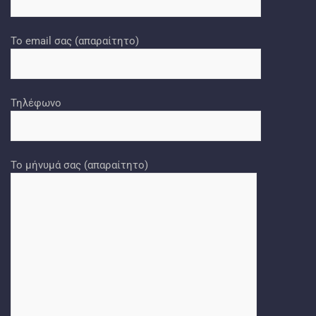
Το email σας (απαραίτητο)
Τηλέφωνο
Το μήνυμά σας (απαραίτητο)