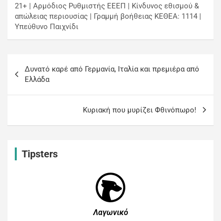
21+ | Αρμόδιος Ρυθμιστής ΕΕΕΠ | Κίνδυνος εθισμού &
απώλειας περιουσίας | Γραμμή βοήθειας ΚΕΘΕΑ: 1114 |
Υπεύθυνο Παιχνίδι
Δυνατό καρέ από Γερμανία, Ιταλία και πρεμιέρα από
Ελλάδα
Κυριακή που μυρίζει Φθινόπωρο!
Tipsters
Λαγωνικό