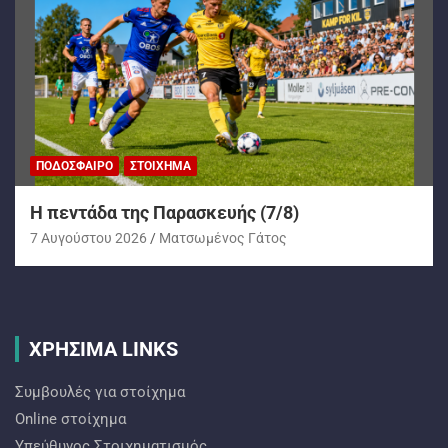
ΠΟΔΌΣΦΑΙΡΟ
ΣΤΟΊΧΗΜΑ
H πεντάδα της Παρασκευής (7/8)
7 Αυγούστου 2026
Ματσωμένος Γάτος
ΧΡΗΣΙΜΑ LINKS
Συμβουλές για στοίχημα
Online στοίχημα
Υπεύθυνος Στοιχηματισμός