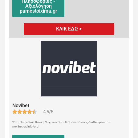
Πληροφορίες -
Αξιολόγηση
pamestoixima.gr
ΚΛΙΚ ΕΔΩ >
Novibet
4,5/5
21+ | Παίξε Υπεύθυνα. | *Ισχύουν Όροι & Προϋποθέσεις διαθέσιμοι στο
novibet.gr/info/oroi