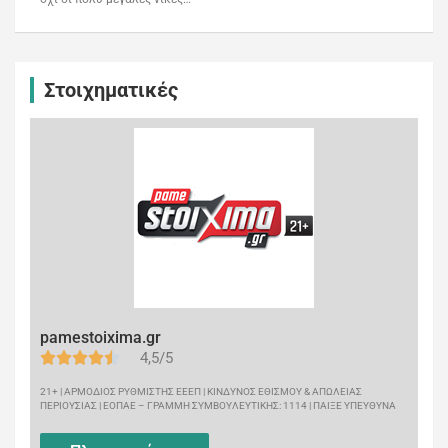
Στοιχηματικές
pamestoixima.gr
4,5/5
21+ | ΑΡΜΟΔΙΟΣ ΡΥΘΜΙΣΤΗΣ ΕΕΕΠ | ΚΙΝΔΥΝΟΣ ΕΘΙΣΜΟΥ & ΑΠΩΛΕΙΑΣ
ΠΕΡΙΟΥΣΙΑΣ | ΕΟΠΑΕ – ΓΡΑΜΜΗ ΣΥΜΒΟΥΛΕΥΤΙΚΗΣ: 1114 | ΠΑΙΞΕ ΥΠΕΥΘΥΝΑ