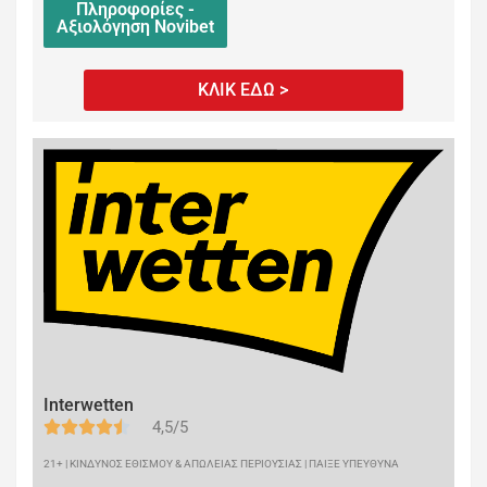
Πληροφορίες -
Αξιολόγηση Novibet
ΚΛΙΚ ΕΔΩ >
Interwetten
4,5/5
21+ | ΚΙΝΔΥΝΟΣ ΕΘΙΣΜΟΥ & ΑΠΩΛΕΙΑΣ ΠΕΡΙΟΥΣΙΑΣ | ΠΑΙΞΕ ΥΠΕΥΘΥΝΑ