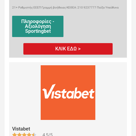
21+ Ρυθμιστής ΕΕΕΠ Γραμμή βοήθειας ΚΕΘΕΑ: 210 9237777 Παίξε Υπεύθυνα
Πληροφορίες -
Αξιολόγηση
Sportingbet
ΚΛΙΚ ΕΔΩ >
Vistabet
4,5/5