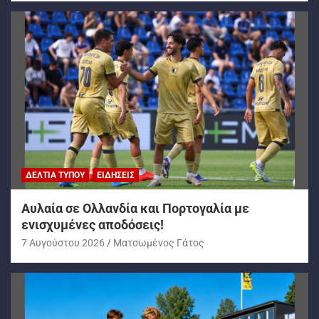
ΔΕΛΤΊΑ ΤΎΠΟΥ
ΕΙΔΉΣΕΙΣ
Αυλαία σε Ολλανδία και Πορτογαλία με
ενισχυμένες αποδόσεις!
7 Αυγούστου 2026
Ματσωμένος Γάτος