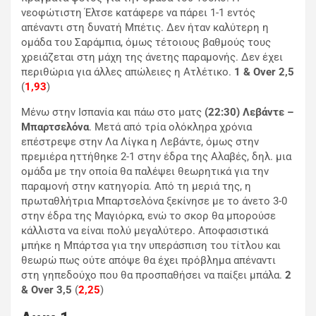
νεοφώτιστη Έλτσε κατάφερε να πάρει 1-1 εντός
απέναντι στη δυνατή Μπέτις. Δεν ήταν καλύτερη η
ομάδα του Σαράμπια, όμως τέτοιους βαθμούς τους
χρειάζεται στη μάχη της άνετης παραμονής. Δεν έχει
περιθώρια για άλλες απώλειες η Ατλέτικο.
1 & Οver 2,5
(
1,93
)
Μένω στην Ισπανία και πάω στο ματς
(22:30) Λεβάντε –
Μπαρτσελόνα
. Μετά από τρία ολόκληρα χρόνια
επέστρεψε στην Λα Λίγκα η Λεβάντε, όμως στην
πρεμιέρα ηττήθηκε 2-1 στην έδρα της Αλαβές, δηλ. μια
ομάδα με την οποία θα παλέψει θεωρητικά για την
παραμονή στην κατηγορία. Από τη μεριά της, η
πρωταθλήτρια Μπαρτσελόνα ξεκίνησε με το άνετο 3-0
στην έδρα της Μαγιόρκα, ενώ το σκορ θα μπορούσε
κάλλιστα να είναι πολύ μεγαλύτερο. Αποφασιστικά
μπήκε η Μπάρτσα για την υπεράσπιση του τίτλου και
θεωρώ πως ούτε απόψε θα έχει πρόβλημα απέναντι
στη γηπεδούχο που θα προσπαθήσει να παίξει μπάλα.
2
& Over 3,5
(
2,25
)