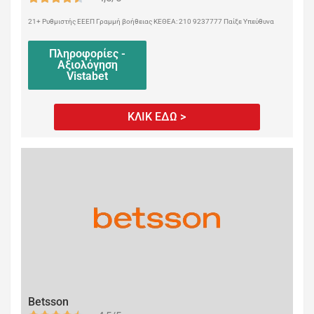
21+ Ρυθμιστής ΕΕΕΠ Γραμμή βοήθειας ΚΕΘΕΑ: 210 9237777 Παίξε Υπεύθυνα
Πληροφορίες -
Αξιολόγηση
Vistabet
ΚΛΙΚ ΕΔΩ >
Betsson