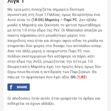
Λιγκ 1
Με τρία ματς συνεχίζεται σήμερα η δεύτερη
αγωνιστική στη Λιγκ 1 Γαλλίας, όμως θα κρατήσω ένα.
Αυτό είναι το
(18:00) Μαρσέιγ – Παρί FC
. Δεν έβαλε
μυαλό η Μαρσέιγ και ξεκίνησε το φετινό πρωτάθλημα
με ήττα 1-0 στην έδρα της Ρεν. Οι Μασσαλοί έπαιξαν με
παίκτη παραπάνω στο μεγαλύτερο μέρος του
παιχνιδιού, ενώ ήταν και άτυχοι αφού είδαν τη μπάλα να
σταματάει δύο φορές στο δοκάρι του αντίπαλου κίπερ.
Από την άλλη μεριά, η νεοφώτιστη Παρί FC των
πολλών εκατομμυρίων δεν κατάφερε να πάρει κάτι
στην έδρα της Ανζέ, γνωρίζοντας την ήττα με 1-0.
Θεωρητικά η Μαρσέιγ έχει τον πρώτο λόγο, όμως δεν
ξέρω ποια θα είναι η αντίδραση των Παριζιάνων. Θα
πάω με το αμφίσκορο που έχει αξία.
GG
(
1,82
)
Οι αποδόσεις ήταν αυτές όταν γραφόταν το άρθρο και
ενδέχεται να έχουν αλλάξει.