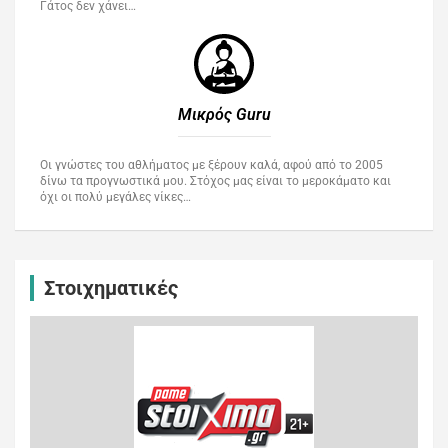
Γάτος δεν χάνει…
Μικρός Guru​
Οι γνώστες του αθλήματος με ξέρουν καλά, αφού από το 2005
δίνω τα προγνωστικά μου. Στόχος μας είναι το μεροκάματο και
όχι οι πολύ μεγάλες νίκες…
Στοιχηματικές