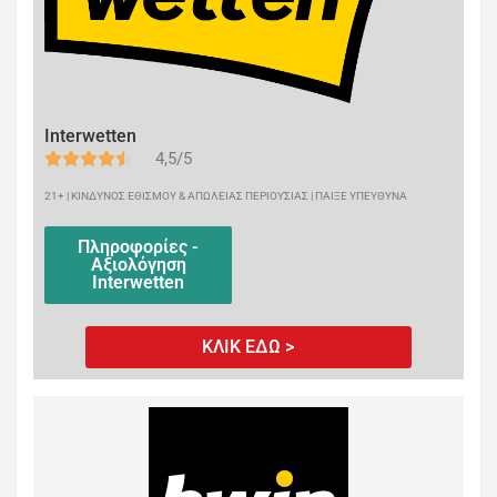
Interwetten
4,5/5
21+ | ΚΙΝΔΥΝΟΣ ΕΘΙΣΜΟΥ & ΑΠΩΛΕΙΑΣ ΠΕΡΙΟΥΣΙΑΣ | ΠΑΙΞΕ ΥΠΕΥΘΥΝΑ
Πληροφορίες -
Αξιολόγηση
Interwetten
ΚΛΙΚ ΕΔΩ >