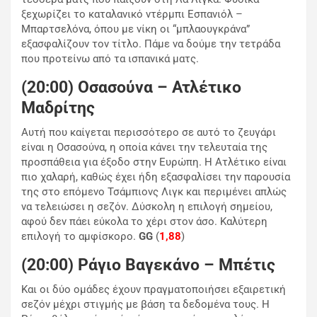
ξεχωρίζει το καταλανικό ντέρμπι Εσπανιόλ –
Μπαρτσελόνα, όπου με νίκη οι “μπλαουγκράνα”
εξασφαλίζουν τον τίτλο. Πάμε να δούμε την τετράδα
που προτείνω από τα ισπανικά ματς.
(20:00) Οσασούνα – Ατλέτικο
Μαδρίτης
Αυτή που καίγεται περισσότερο σε αυτό το ζευγάρι
είναι η Οσασούνα, η οποία κάνει την τελευταία της
προσπάθεια για έξοδο στην Ευρώπη. Η Ατλέτικο είναι
πιο χαλαρή, καθώς έχει ήδη εξασφαλίσει την παρουσία
της στο επόμενο Τσάμπιονς Λιγκ και περιμένει απλώς
να τελειώσει η σεζόν. Δύσκολη η επιλογή σημείου,
αφού δεν πάει εύκολα το χέρι στον άσο. Καλύτερη
επιλογή το αμφίσκορο.
GG
(
1,88
)
(20:00) Ράγιο Βαγεκάνο – Μπέτις
Και οι δύο ομάδες έχουν πραγματοποιήσει εξαιρετική
σεζόν μέχρι στιγμής με βάση τα δεδομένα τους. Η