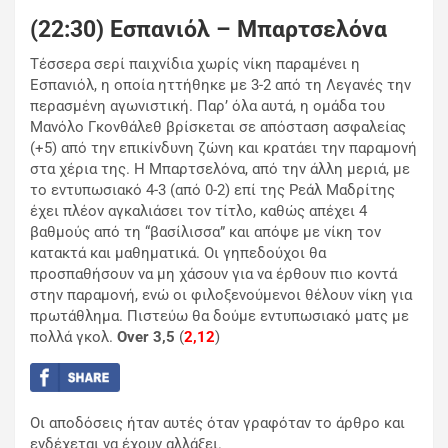
(22:30) Εσπανιόλ – Μπαρτσελόνα
Τέσσερα σερί παιχνίδια χωρίς νίκη παραμένει η
Εσπανιόλ, η οποία ηττήθηκε με 3-2 από τη Λεγανές την
περασμένη αγωνιστική. Παρ’ όλα αυτά, η ομάδα του
Μανόλο Γκονθάλεθ βρίσκεται σε απόσταση ασφαλείας
(+5) από την επικίνδυνη ζώνη και κρατάει την παραμονή
στα χέρια της. Η Μπαρτσελόνα, από την άλλη μεριά, με
το εντυπωσιακό 4-3 (από 0-2) επί της Ρεάλ Μαδρίτης
έχει πλέον αγκαλιάσει τον τίτλο, καθώς απέχει 4
βαθμούς από τη “βασίλισσα” και απόψε με νίκη τον
κατακτά και μαθηματικά. Οι γηπεδούχοι θα
προσπαθήσουν να μη χάσουν για να έρθουν πιο κοντά
στην παραμονή, ενώ οι φιλοξενούμενοι θέλουν νίκη για
πρωτάθλημα. Πιστεύω θα δούμε εντυπωσιακό ματς με
πολλά γκολ.
Over 3,5
(
2,12
)
Οι αποδόσεις ήταν αυτές όταν γραφόταν το άρθρο και
ενδέχεται να έχουν αλλάξει.