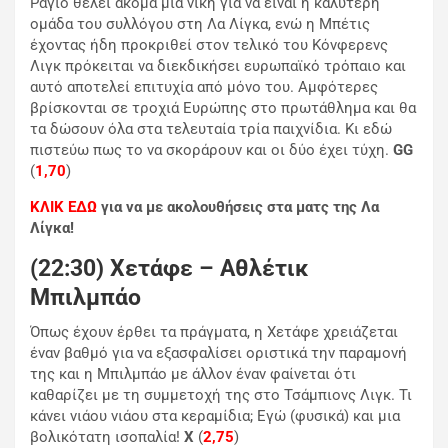
Ράγιο θέλει ακόμα μία νίκη για να είναι η καλύτερη
ομάδα του συλλόγου στη Λα Λίγκα, ενώ η Μπέτις
έχοντας ήδη προκριθεί στον τελικό του Κόνφερενς
Λιγκ πρόκειται να διεκδικήσει ευρωπαϊκό τρόπαιο και
αυτό αποτελεί επιτυχία από μόνο του. Αμφότερες
βρίσκονται σε τροχιά Ευρώπης στο πρωτάθλημα και θα
τα δώσουν όλα στα τελευταία τρία παιχνίδια. Κι εδώ
πιστεύω πως το να σκοράρουν και οι δύο έχει τύχη.
GG
(
1,70
)
ΚΛΙΚ ΕΔΩ
για να με ακολουθήσεις στα ματς της Λα
Λίγκα!
(22:30) Χετάφε – Αθλέτικ
Μπιλμπάο
Όπως έχουν έρθει τα πράγματα, η Χετάφε χρειάζεται
έναν βαθμό για να εξασφαλίσει οριστικά την παραμονή
της και η Μπιλμπάο με άλλον έναν φαίνεται ότι
καθαρίζει με τη συμμετοχή της στο Τσάμπιονς Λιγκ. Τι
κάνει νιάου νιάου στα κεραμίδια; Εγώ (φυσικά) και μια
βολικότατη ισοπαλία!
Χ
(
2,75
)