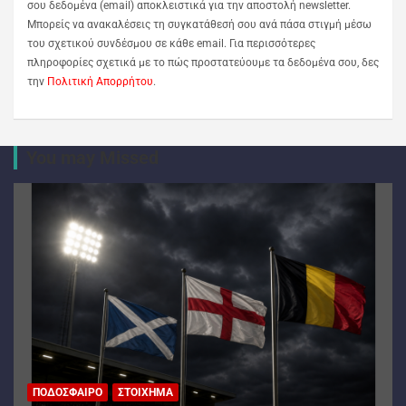
σου δεδομένα (email) αποκλειστικά για την αποστολή newsletter.
Μπορείς να ανακαλέσεις τη συγκατάθεσή σου ανά πάσα στιγμή μέσω
του σχετικού συνδέσμου σε κάθε email. Για περισσότερες
πληροφορίες σχετικά με το πώς προστατεύουμε τα δεδομένα σου, δες
την
Πολιτική Απορρήτου
.
You may Missed
ΠΟΔΌΣΦΑΙΡΟ
ΣΤΟΊΧΗΜΑ