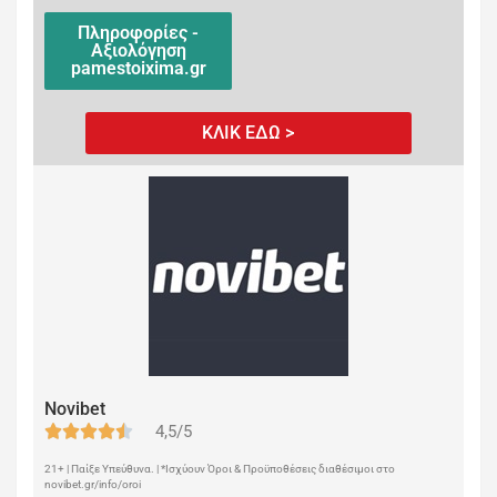
Πληροφορίες -
Αξιολόγηση
pamestoixima.gr
ΚΛΙΚ ΕΔΩ >
Novibet
4,5/5
21+ | Παίξε Υπεύθυνα. | *Ισχύουν Όροι & Προϋποθέσεις διαθέσιμοι στο
novibet.gr/info/oroi