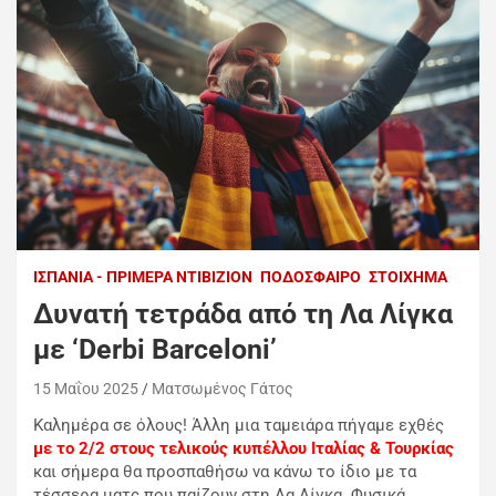
ΙΣΠΑΝΊΑ - ΠΡΙΜΈΡΑ ΝΤΙΒΙΖΙΌΝ
ΠΟΔΌΣΦΑΙΡΟ
ΣΤΟΊΧΗΜΑ
Δυνατή τετράδα από τη Λα Λίγκα
με ‘Derbi Barceloni’
15 Μαΐου 2025
Ματσωμένος Γάτος
Καλημέρα σε όλους! Άλλη μια ταμειάρα πήγαμε εχθές
με το 2/2 στους τελικούς κυπέλλου Ιταλίας & Τουρκίας
και σήμερα θα προσπαθήσω να κάνω το ίδιο με τα
τέσσερα ματς που παίζουν στη Λα Λίγκα. Φυσικά