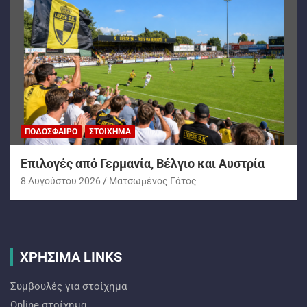
ΠΟΔΌΣΦΑΙΡΟ
ΣΤΟΊΧΗΜΑ
Επιλογές από Γερμανία, Βέλγιο και Αυστρία
8 Αυγούστου 2026
Ματσωμένος Γάτος
ΧΡΗΣΙΜΑ LINKS
Συμβουλές για στοίχημα
Online στοίχημα