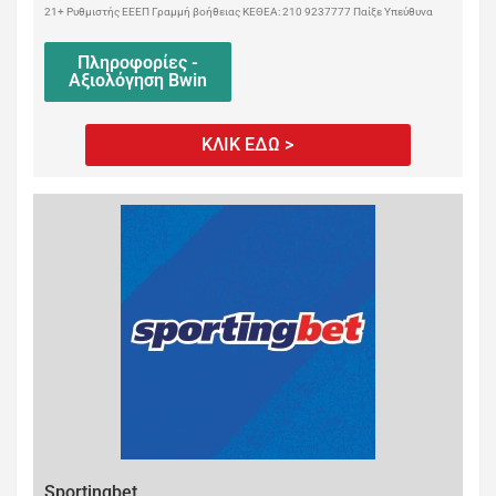
21+ Ρυθμιστής ΕΕΕΠ Γραμμή βοήθειας ΚΕΘΕΑ: 210 9237777 Παίξε Υπεύθυνα
Πληροφορίες -
Αξιολόγηση Bwin
ΚΛΙΚ ΕΔΩ >
Sportingbet