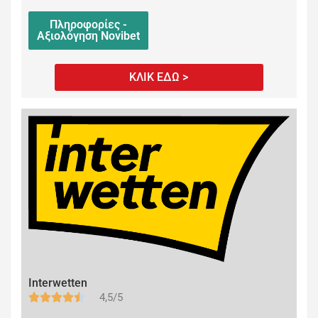
Πληροφορίες -
Αξιολόγηση Novibet
ΚΛΙΚ ΕΔΩ >
Interwetten
4,5/5