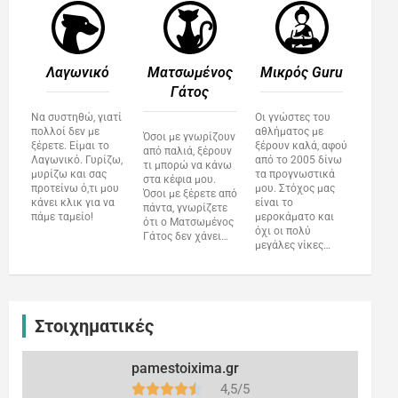
Λαγωνικό
Ματσωμένος
Μικρός Guru​
Γάτος​
Να συστηθώ, γιατί
Οι γνώστες του
πολλοί δεν με
αθλήματος με
Όσοι με γνωρίζουν
ξέρετε. Είμαι το
ξέρουν καλά, αφού
από παλιά, ξέρουν
Λαγωνικό. Γυρίζω,
από το 2005 δίνω
τι μπορώ να κάνω
μυρίζω και σας
τα προγνωστικά
στα κέφια μου.
προτείνω ό,τι μου
μου. Στόχος μας
Όσοι με ξέρετε από
κάνει κλικ για να
είναι το
πάντα, γνωρίζετε
πάμε ταμείο!
μεροκάματο και
ότι ο Ματσωμένος
όχι οι πολύ
Γάτος δεν χάνει…
μεγάλες νίκες…
Στοιχηματικές
pamestoixima.gr
4,5/5