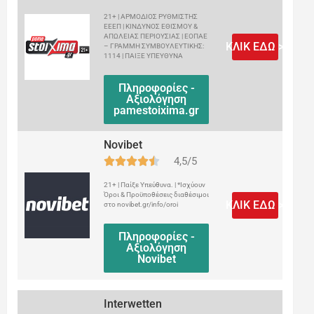
21+ | ΑΡΜΟΔΙΟΣ ΡΥΘΜΙΣΤΗΣ
ΕΕΕΠ | ΚΙΝΔΥΝΟΣ ΕΘΙΣΜΟΥ &
ΑΠΩΛΕΙΑΣ ΠΕΡΙΟΥΣΙΑΣ | ΕΟΠΑΕ
ΚΛΙΚ ΕΔΩ >
– ΓΡΑΜΜΗ ΣΥΜΒΟΥΛΕΥΤΙΚΗΣ:
1114 | ΠΑΙΞΕ ΥΠΕΥΘΥΝΑ
Πληροφορίες -
Αξιολόγηση
pamestoixima.gr
Novibet
4,5/5
21+ | Παίξε Υπεύθυνα. | *Ισχύουν
Όροι & Προϋποθέσεις διαθέσιμοι
ΚΛΙΚ ΕΔΩ >
στο novibet.gr/info/oroi
Πληροφορίες -
Αξιολόγηση
Novibet
Interwetten