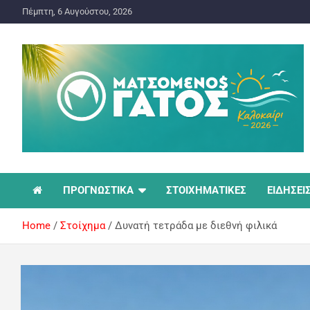
Πέμπτη, 6 Αυγούστου, 2026
ΠΡΟΓΝΩΣΤΙΚΑ ΓΙΑ ΤΟ ΣΤΟΙΧΗΜΑ
Ματσωμένος Γάτος –
ΠΡΟΓΝΩΣΤΙΚΑ
ΣΤΟΙΧΗΜΑΤΙΚΕΣ
ΕΙΔΗΣΕΙ
Όλα για το Στοίχημα
Home
Στοίχημα
Δυνατή τετράδα με διεθνή φιλικά