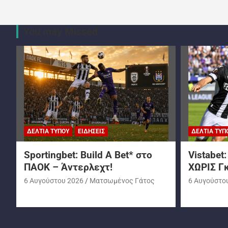
You may Missed
ΔΕΛΤΊΑ ΤΎΠΟΥ
ΕΙΔΉΣΕΙΣ
ΔΕΛΤΊΑ ΤΎΠ
Sportingbet: Build A Bet* στο
Vistabet
ΠΑΟΚ – Άντερλεχτ!
ΧΩΡΙΣ Γκ
6 Αυγούστου 2026
Ματσωμένος Γάτος
6 Αυγούστο