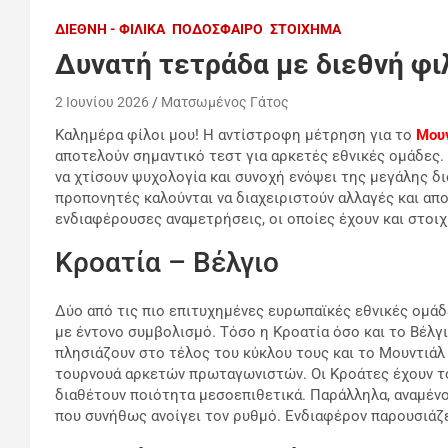
ΔΙΕΘΝΉ - ΦΙΛΙΚΆ
ΠΟΔΌΣΦΑΙΡΟ
ΣΤΟΊΧΗΜΑ
Δυνατή τετράδα με διεθνή φι
2 Ιουνίου 2026
Ματσωμένος Γάτος
Καλημέρα φίλοι μου! Η αντίστροφη μέτρηση για το
Μου
αποτελούν σημαντικό τεστ για αρκετές εθνικές ομάδες.
να χτίσουν ψυχολογία και συνοχή ενόψει της μεγάλης δι
προπονητές καλούνται να διαχειριστούν αλλαγές και απ
ενδιαφέρουσες αναμετρήσεις, οι οποίες έχουν και στοι
Κροατία – Βέλγιο
Δύο από τις πιο επιτυχημένες ευρωπαϊκές εθνικές ομάδ
με έντονο συμβολισμό. Τόσο η Κροατία όσο και το Βέλγι
πλησιάζουν στο τέλος του κύκλου τους και το Μουντιάλ
τουρνουά αρκετών πρωταγωνιστών. Οι Κροάτες έχουν το
διαθέτουν ποιότητα μεσοεπιθετικά. Παράλληλα, αναμένον
που συνήθως ανοίγει τον ρυθμό. Ενδιαφέρον παρουσιάζ