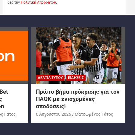
δες την
Πολιτική Απορρήτου
.
ΔΕΛΤΊΑ ΤΎΠΟΥ
ΕΙΔΉΣΕΙΣ
Bet
Πρώτο βήμα πρόκρισης για τον
ς
ΠΑΟΚ με ενισχυμένες
on
αποδόσεις!
ς Γάτος
6 Αυγούστου 2026
Ματσωμένος Γάτος