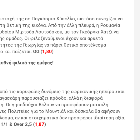
μετοχή της σε Παγκόσμιο Κύπελλο, ωστόσο συνεχίζει να
τη θετική της εικόνα. Από την άλλη πλευρά, η Ρουμανία
υδαίου Μιρτσέα Λουτσέσκου, με τον Γκεόργκι Χάτζι να
ής ομάδας. Οι φιλοξενούμενοι έχουν και αρκετά
ότητες της Γεωργίας να πάρει θετικό αποτέλεσμα
ο και παίζεται.
GG
(
1,80
)
ιεθνή φιλικά της ημέρας!
από τις κορυφαίες δυνάμεις της αφρικανικής ηπείρου και
δαγασκάρη παρουσιάζει πρόοδο, αλλά η διαφορά
ή. Οι γηπεδούχοι θέλουν να προσφέρουν μια καλή
νες Πολιτείες για το Μουντιάλ και δύσκολα θα αφήσουν
εσμα, αν και στοιχηματικά δεν προσφέρει ιδιαίτερη αξία.
.
1/1 & Over 2,5
(
1,87
)