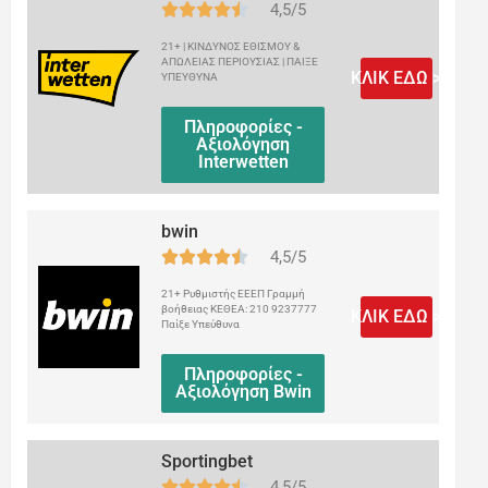
4,5/5
21+ | ΚΙΝΔΥΝΟΣ ΕΘΙΣΜΟΥ &
ΑΠΩΛΕΙΑΣ ΠΕΡΙΟΥΣΙΑΣ | ΠΑΙΞΕ
ΚΛΙΚ ΕΔΩ >
ΥΠΕΥΘΥΝΑ
Πληροφορίες -
Αξιολόγηση
Interwetten
bwin
4,5/5
21+ Ρυθμιστής ΕΕΕΠ Γραμμή
βοήθειας ΚΕΘΕΑ: 210 9237777
ΚΛΙΚ ΕΔΩ >
Παίξε Υπεύθυνα
Πληροφορίες -
Αξιολόγηση Bwin
Sportingbet
4,5/5