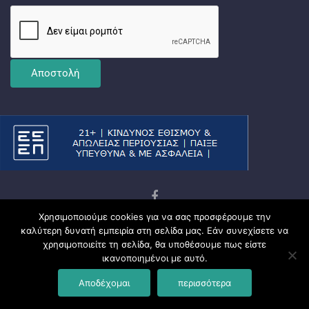
Χρησιμοποιούμε cookies για να σας προσφέρουμε την
Copyright © 2026
Ματσωμένος Γάτος – Όλα για το
καλύτερη δυνατή εμπειρία στη σελίδα μας. Εάν συνεχίσετε να
Στοίχημα
χρησιμοποιείτε τη σελίδα, θα υποθέσουμε πως είστε
Πολιτική Απορρήτου
ικανοποιημένοι με αυτό.
Since 2000 | Developed by © Econtent Systems All Rights
Αποδέχομαι
περισσότερα
Reserved