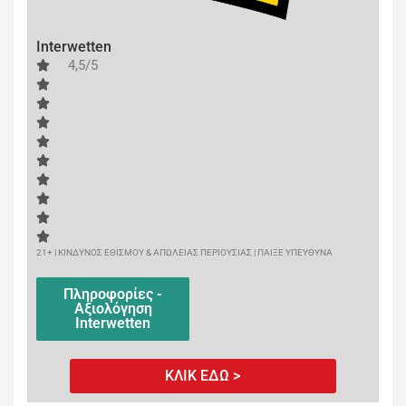
Interwetten
4,5/5
21+ | ΚΙΝΔΥΝΟΣ ΕΘΙΣΜΟΥ & ΑΠΩΛΕΙΑΣ ΠΕΡΙΟΥΣΙΑΣ | ΠΑΙΞΕ ΥΠΕΥΘΥΝΑ
Πληροφορίες -
Αξιολόγηση
Interwetten
ΚΛΙΚ ΕΔΩ >