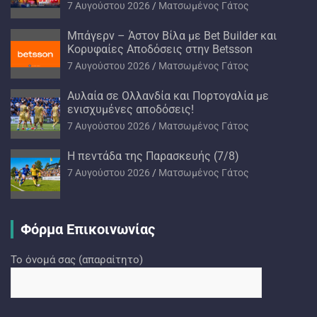
7 Αυγούστου 2026
Ματσωμένος Γάτος
Μπάγερν – Άστον Βίλα με Bet Builder και
Κορυφαίες Αποδόσεις στην Betsson
7 Αυγούστου 2026
Ματσωμένος Γάτος
Αυλαία σε Ολλανδία και Πορτογαλία με
ενισχυμένες αποδόσεις!
7 Αυγούστου 2026
Ματσωμένος Γάτος
H πεντάδα της Παρασκευής (7/8)
7 Αυγούστου 2026
Ματσωμένος Γάτος
Φόρμα Επικοινωνίας
Το όνομά σας (απαραίτητο)