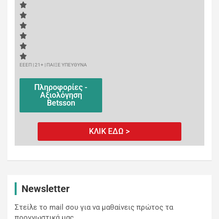
ΕΕΕΠ | 21+ | ΠΑΙΞΕ ΥΠΕΥΘΥΝΑ
Πληροφορίες -
Αξιολόγηση
Betsson
ΚΛΙΚ ΕΔΩ >
Newsletter
Στείλε το mail σου για να μαθαίνεις πρώτος τα
προγνωστικά μας