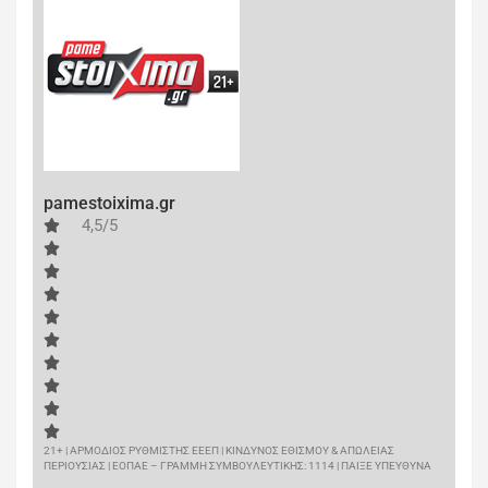
pamestoixima.gr
4,5/5
21+ | ΑΡΜΟΔΙΟΣ ΡΥΘΜΙΣΤΗΣ ΕΕΕΠ | ΚΙΝΔΥΝΟΣ ΕΘΙΣΜΟΥ & ΑΠΩΛΕΙΑΣ
ΠΕΡΙΟΥΣΙΑΣ | ΕΟΠΑΕ – ΓΡΑΜΜΗ ΣΥΜΒΟΥΛΕΥΤΙΚΗΣ: 1114 | ΠΑΙΞΕ ΥΠΕΥΘΥΝΑ