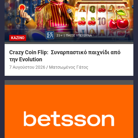
ΚΑΖΊΝΟ
Crazy Coin Flip: Συναρπαστικό παιχνίδι από
την Evolution
7 Αυγούστου 2026
Ματσωμένος Γάτος