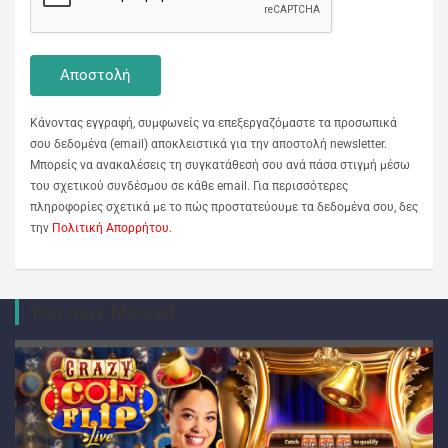
Κάνοντας εγγραφή, συμφωνείς να επεξεργαζόμαστε τα προσωπικά
σου δεδομένα (email) αποκλειστικά για την αποστολή newsletter.
Μπορείς να ανακαλέσεις τη συγκατάθεσή σου ανά πάσα στιγμή μέσω
του σχετικού συνδέσμου σε κάθε email. Για περισσότερες
πληροφορίες σχετικά με το πώς προστατεύουμε τα δεδομένα σου, δες
την
Πολιτική Απορρήτου
.
You may Missed