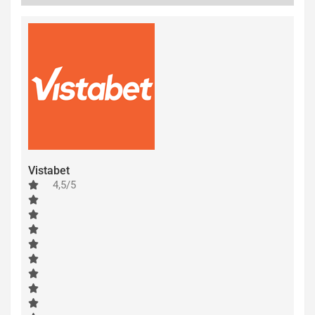
Vistabet
4,5/5