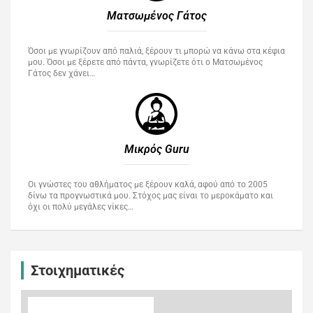
Ματσωμένος Γάτος​
Όσοι με γνωρίζουν από παλιά, ξέρουν τι μπορώ να κάνω στα κέφια
μου. Όσοι με ξέρετε από πάντα, γνωρίζετε ότι ο Ματσωμένος
Γάτος δεν χάνει…
Μικρός Guru​
Οι γνώστες του αθλήματος με ξέρουν καλά, αφού από το 2005
δίνω τα προγνωστικά μου. Στόχος μας είναι το μεροκάματο και
όχι οι πολύ μεγάλες νίκες…
Στοιχηματικές