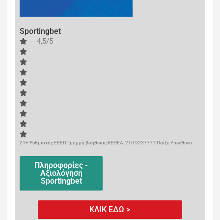
Sportingbet
4,5/5
21+ Ρυθμιστής ΕΕΕΠ Γραμμή βοήθειας ΚΕΘΕΑ: 210 9237777 Παίξε Υπεύθυνα
Πληροφορίες -
Αξιολόγηση
Sportingbet
ΚΛΙΚ ΕΔΩ >