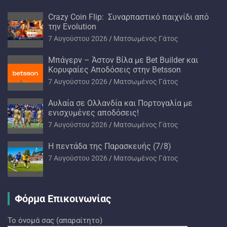
Crazy Coin Flip: Συναρπαστικό παιχνίδι από
την Evolution
7 Αυγούστου 2026
Ματσωμένος Γάτος
Μπάγερν – Άστον Βίλα με Bet Builder και
Κορυφαίες Αποδόσεις στην Betsson
7 Αυγούστου 2026
Ματσωμένος Γάτος
Αυλαία σε Ολλανδία και Πορτογαλία με
ενισχυμένες αποδόσεις!
7 Αυγούστου 2026
Ματσωμένος Γάτος
H πεντάδα της Παρασκευής (7/8)
7 Αυγούστου 2026
Ματσωμένος Γάτος
Φόρμα Επικοινωνίας
Το όνομά σας (απαραίτητο)