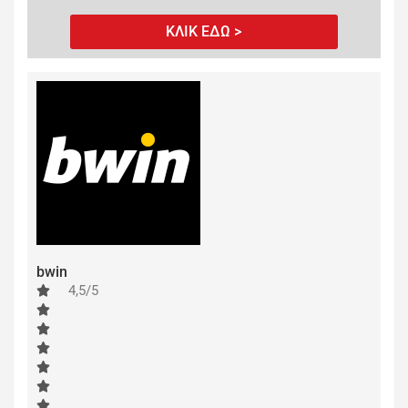
ΚΛΙΚ ΕΔΩ >
bwin
4,5/5