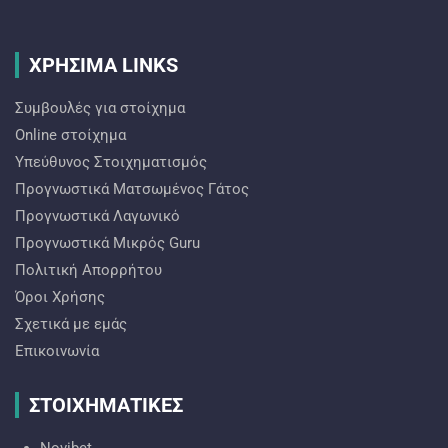
ΧΡΗΣΙΜΑ LINKS
Συμβουλές για στοίχημα
Online στοίχημα
Υπεύθυνος Στοιχηματισμός
Προγνωστικά Ματσωμένος Γάτος
Προγνωστικά Λαγωνικό
Προγνωστικά Mικρός Guru
Πολιτική Απορρήτου
Όροι Χρήσης
Σχετικά με εμάς
Επικοινωνία
ΣΤΟΙΧΗΜΑΤΙΚΕΣ