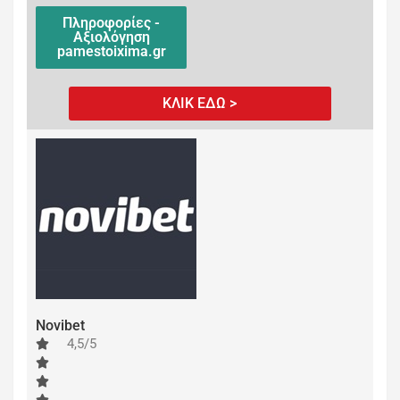
Πληροφορίες -
Αξιολόγηση
pamestoixima.gr
ΚΛΙΚ ΕΔΩ >
Novibet
4,5/5