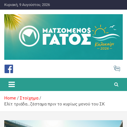
Κυριακή, 9 Αυγούστου, 2026
ΠΡΟΓΝΩΣΤΙΚΑ ΓΙΑ ΤΟ ΣΤΟΙΧΗΜΑ
Ματσωμένος Γάτος – Όλα για
το Στοίχημα
Home
Στοίχημα
Ελίτ τριάδα…ζέσταμα πριν το κυρίως μενού του ΣΚ