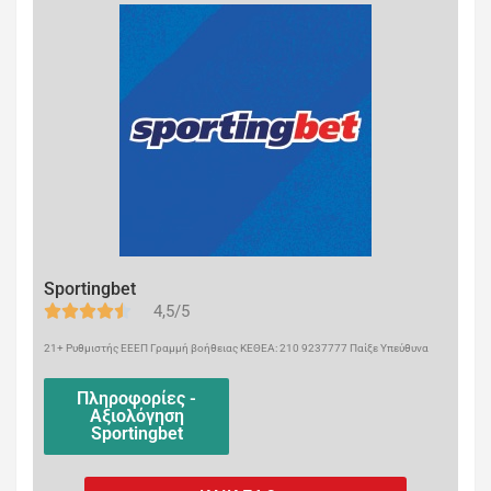
Sportingbet
4,5/5
21+ Ρυθμιστής ΕΕΕΠ Γραμμή βοήθειας ΚΕΘΕΑ: 210 9237777 Παίξε Υπεύθυνα
Πληροφορίες -
Αξιολόγηση
Sportingbet