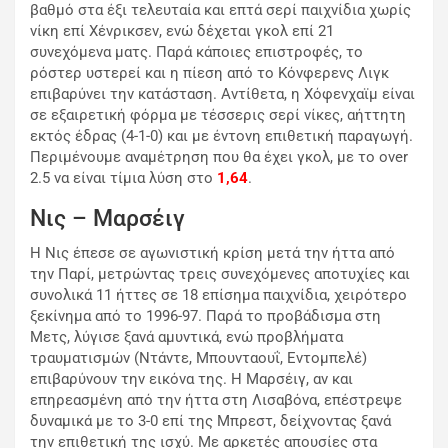
βαθμό στα έξι τελευταία και επτά σερί παιχνίδια χωρίς
νίκη επί Χένρικσεν, ενώ δέχεται γκολ επί 21
συνεχόμενα ματς. Παρά κάποιες επιστροφές, το
ρόστερ υστερεί και η πίεση από το Κόνφερενς Λιγκ
επιβαρύνει την κατάσταση. Αντίθετα, η Χόφενχαϊμ είναι
σε εξαιρετική φόρμα με τέσσερις σερί νίκες, αήττητη
εκτός έδρας (4-1-0) και με έντονη επιθετική παραγωγή.
Περιμένουμε αναμέτρηση που θα έχει γκολ, με το over
2.5 να είναι τίμια λύση στο
1,64
.
Νις – Μαρσέιγ
Η Νις έπεσε σε αγωνιστική κρίση μετά την ήττα από
την Παρί, μετρώντας τρεις συνεχόμενες αποτυχίες και
συνολικά 11 ήττες σε 18 επίσημα παιχνίδια, χειρότερο
ξεκίνημα από το 1996-97. Παρά το προβάδισμα στη
Μετς, λύγισε ξανά αμυντικά, ενώ προβλήματα
τραυματισμών (Ντάντε, Μπουνταουΐ, Εντομπελέ)
επιβαρύνουν την εικόνα της. Η Μαρσέιγ, αν και
επηρεασμένη από την ήττα στη Λισαβόνα, επέστρεψε
δυναμικά με το 3-0 επί της Μπρεστ, δείχνοντας ξανά
την επιθετική της ισχύ. Με αρκετές απουσίες στα