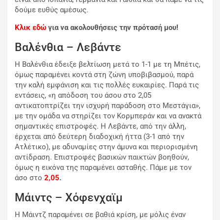
δούμε ευθύς αμέσως.
Κλικ εδώ
για να ακολουθήσεις την πρότασή μου!
Βαλένθια – Λεβάντε
Η Βαλένθια έδειξε βελτίωση μετά το 1-1 με τη Μπέτις,
όμως παραμένει κοντά στη ζώνη υποβιβασμού, παρά
την καλή εμφάνιση και τις πολλές ευκαιρίες. Παρά τις
εντάσεις, «η απόδοση του άσου στο 2,05
αντικατοπτρίζει την ισχυρή παράδοση στο Μεστάγια»,
με την ομάδα να στηρίζει τον Κορμπεράν και να ανακτά
σημαντικές επιστροφές. Η Λεβάντε, από την άλλη,
έρχεται από δεύτερη διαδοχική ήττα (3-1 από την
Ατλέτικο), με αδυναμίες στην άμυνα και περιορισμένη
αντίδραση. Επιστροφές βασικών παικτών βοηθούν,
όμως η εικόνα της παραμένει ασταθής. Πάμε με τον
άσο στο
2,05
.
Μάιντς – Χόφενχαϊμ
Η Μάιντζ παραμένει σε βαθιά κρίση, με μόλις έναν