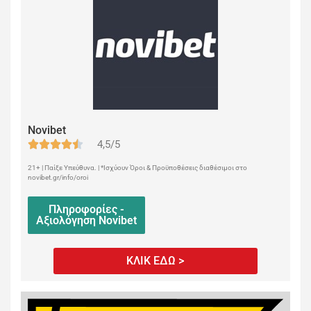
Novibet
4,5/5
21+ | Παίξε Υπεύθυνα. | *Ισχύουν Όροι & Προϋποθέσεις διαθέσιμοι στο
novibet.gr/info/oroi
Πληροφορίες -
Αξιολόγηση Novibet
ΚΛΙΚ ΕΔΩ >