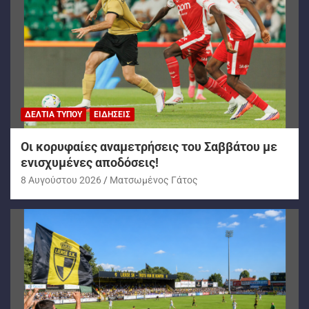
ΔΕΛΤΊΑ ΤΎΠΟΥ
ΕΙΔΉΣΕΙΣ
Oι κορυφαίες αναμετρήσεις του Σαββάτου με
ενισχυμένες αποδόσεις!
8 Αυγούστου 2026
Ματσωμένος Γάτος