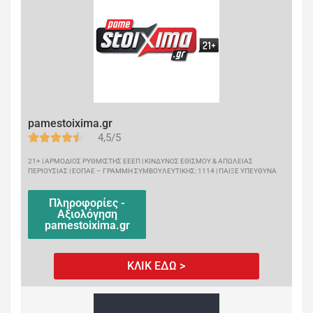
pamestoixima.gr
4,5/5
21+ | ΑΡΜΟΔΙΟΣ ΡΥΘΜΙΣΤΗΣ ΕΕΕΠ | ΚΙΝΔΥΝΟΣ ΕΘΙΣΜΟΥ & ΑΠΩΛΕΙΑΣ
ΠΕΡΙΟΥΣΙΑΣ | ΕΟΠΑΕ – ΓΡΑΜΜΗ ΣΥΜΒΟΥΛΕΥΤΙΚΗΣ: 1114 | ΠΑΙΞΕ ΥΠΕΥΘΥΝΑ
Πληροφορίες -
Αξιολόγηση
pamestoixima.gr
ΚΛΙΚ ΕΔΩ >