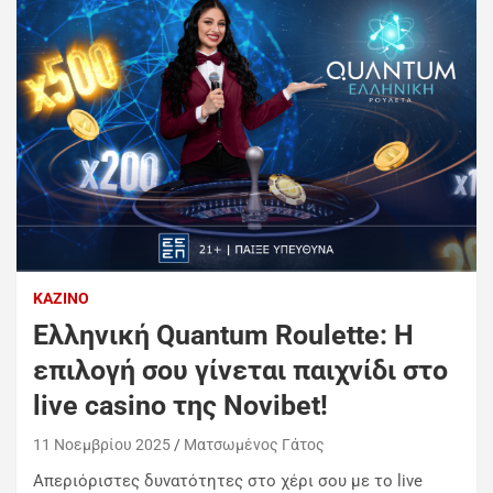
ΚΑΖΊΝΟ
Ελληνική Quantum Roulette: Η
επιλογή σου γίνεται παιχνίδι στο
live casino της Novibet!
11 Νοεμβρίου 2025
Ματσωμένος Γάτος
Απεριόριστες δυνατότητες στο χέρι σου με το live