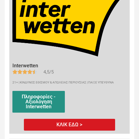
Interwetten
4,5/5
21+ | ΚΙΝΔΥΝΟΣ ΕΘΙΣΜΟΥ & ΑΠΩΛΕΙΑΣ ΠΕΡΙΟΥΣΙΑΣ | ΠΑΙΞΕ ΥΠΕΥΘΥΝΑ
Πληροφορίες -
Αξιολόγηση
Interwetten
ΚΛΙΚ ΕΔΩ >