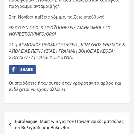
προσφορών*, Novibet Branded τραπέζια και κορυφαίο
πρόγραμμα ανταμοιβής*.
Στη Novibet παίζεις νόμιμα, παίζεις υπεύθυνα!
*ΙΣΧΥΟΥΝ ΟΡΟΙ & ΠΡΟΫΠΟΘΕΣΕΙΣ ΔΙΑΘΕΣΙΜΟΙ ΣΤΟ
NOVIBET.GR/INFO/OROI
21+| ΑΡΜΟΔΙΟΣ ΡΥΘΜΙΣΤΗΣ:ΕΕΕΠ | ΚΙΝΔΥΝΟΣ ΕΘΙΣΜΟΥ &
ΑΠΩΛΕΙΑΣ ΠΕΡΙΟΥΣΙΑΣ | ΓΡΑΜΜΗ ΒΟΗΘΕΙΑΣ ΚΕΘΕΑ:
2109237777 | ΠΑΙΞΕ ΥΠΕΥΘΥΝΑ.
Οι αποδόσεις ήταν αυτές όταν γραφόταν το άρθρο και
ενδέχεται να έχουν αλλάξει.
Euroleague: Must win για τον Παναθηναϊκό, ματσάρες
σε Βελιγράδι και Βαλένθια