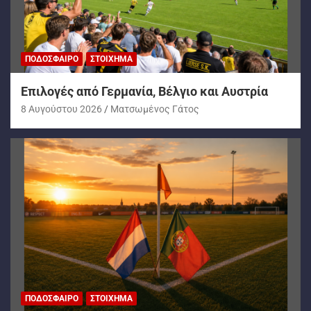
ΠΟΔΌΣΦΑΙΡΟ
ΣΤΟΊΧΗΜΑ
Επιλογές από Γερμανία, Βέλγιο και Αυστρία
8 Αυγούστου 2026
Ματσωμένος Γάτος
ΠΟΔΌΣΦΑΙΡΟ
ΣΤΟΊΧΗΜΑ