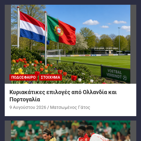
ΠΟΔΌΣΦΑΙΡΟ
ΣΤΟΊΧΗΜΑ
Kυριακάτικες επιλογές από Ολλανδία και
Πορτογαλία
9 Αυγούστου 2026
Ματσωμένος Γάτος