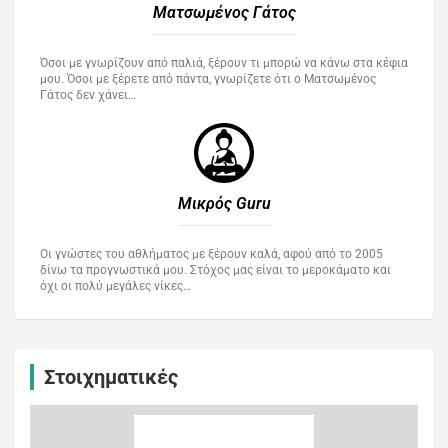
Ματσωμένος Γάτος​
Όσοι με γνωρίζουν από παλιά, ξέρουν τι μπορώ να κάνω στα κέφια
μου. Όσοι με ξέρετε από πάντα, γνωρίζετε ότι ο Ματσωμένος
Γάτος δεν χάνει…
Μικρός Guru​
Οι γνώστες του αθλήματος με ξέρουν καλά, αφού από το 2005
δίνω τα προγνωστικά μου. Στόχος μας είναι το μεροκάματο και
όχι οι πολύ μεγάλες νίκες…
Στοιχηματικές