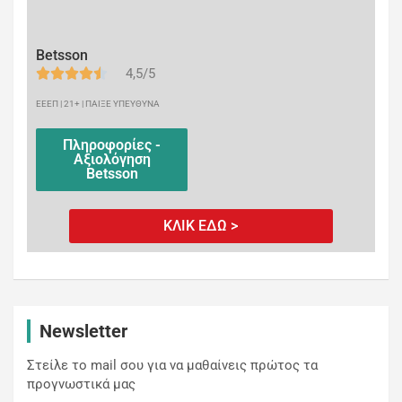
Betsson
4,5/5
ΕΕΕΠ | 21+ | ΠΑΙΞΕ ΥΠΕΥΘΥΝΑ
Πληροφορίες -
Αξιολόγηση
Betsson
ΚΛΙΚ ΕΔΩ >
Newsletter
Στείλε το mail σου για να μαθαίνεις πρώτος τα
προγνωστικά μας