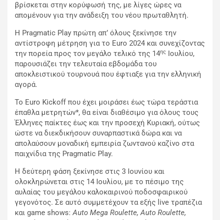
βρίσκεται στην κορύφωσή της, με λίγες ώρες να
απομένουν για την ανάδειξη του νέου πρωταθλητή.
Η Pragmatic Play πρώτη απ’ όλους ξεκίνησε την
αντίστροφη μέτρηση για το Euro 2024 και συνεχίζοντας
ης
την πορεία προς τον μεγάλο τελικό της 14
Ιουλίου,
παρουσιάζει την τελευταία εβδομάδα του
αποκλειστικού τουρνουά που έφτιαξε για την ελληνική
αγορά.
Το Euro Kickoff που έχει μοιράσει έως τώρα τεράστια
έπαθλα μετρητών*, θα είναι διαθέσιμο για όλους τους
Έλληνες παίκτες έως και την προσεχή Κυριακή, ούτως
ώστε να διεκδικήσουν συναρπαστικά δώρα και να
απολαύσουν μοναδική εμπειρία ζωντανού καζίνο στα
παιχνίδια της Pragmatic Play.
Η δεύτερη φάση ξεκίνησε στις 3 Ιουνίου και
ολοκληρώνεται στις 14 Ιουλίου, με το πέσιμο της
αυλαίας του μεγάλου καλοκαιρινού ποδοσφαιρικού
γεγονότος. Σε αυτό συμμετέχουν τα εξής live τραπέζια
και game shows:
Auto Mega Roulette, Auto Roulette,