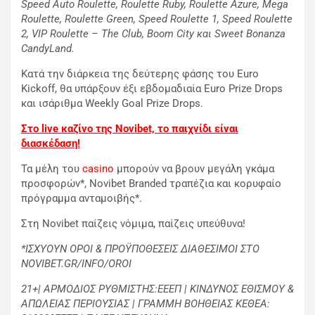
Speed Auto Roulette, Roulette Ruby, Roulette Azure, Mega
Roulette, Roulette Green, Speed Roulette 1, Speed Roulette
2, VIP Roulette – The Club, Boom City
και
Sweet Bonanza
CandyLand.
Κατά την διάρκεια της δεύτερης φάσης του Euro
Kickoff, θα υπάρξουν έξι εβδομαδιαία Euro Prize Drops
και ισάριθμα Weekly Goal Prize Drops.
Στο live καζίνο της Novibet, το παιχνίδι είναι
διασκέδαση!
Τα μέλη του
casino
μπορούν να βρουν μεγάλη γκάμα
προσφορών*, Novibet Branded τραπέζια και κορυφαίο
πρόγραμμα ανταμοιβής*.
Στη Novibet παίζεις νόμιμα, παίζεις υπεύθυνα!
*ΙΣΧΥΟΥΝ ΟΡΟΙ & ΠΡΟΫΠΟΘΕΣΕΙΣ ΔΙΑΘΕΣΙΜΟΙ ΣΤΟ
NOVIBET.GR/INFO/OROI
21+| ΑΡΜΟΔΙΟΣ ΡΥΘΜΙΣΤΗΣ:ΕΕΕΠ | ΚΙΝΔΥΝΟΣ ΕΘΙΣΜΟΥ &
ΑΠΩΛΕΙΑΣ ΠΕΡΙΟΥΣΙΑΣ | ΓΡΑΜΜΗ ΒΟΗΘΕΙΑΣ ΚΕΘΕΑ: