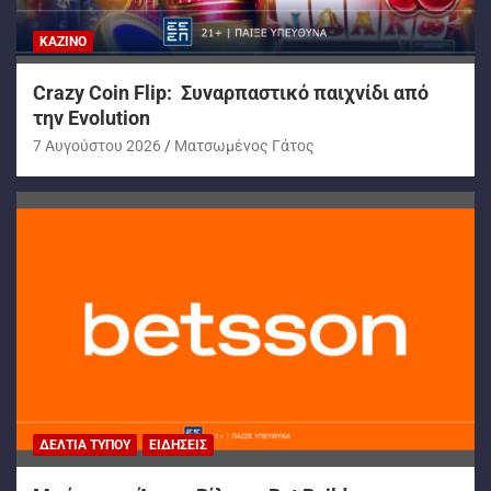
ΚΑΖΊΝΟ
Crazy Coin Flip: Συναρπαστικό παιχνίδι από
την Evolution
7 Αυγούστου 2026
Ματσωμένος Γάτος
ΔΕΛΤΊΑ ΤΎΠΟΥ
ΕΙΔΉΣΕΙΣ