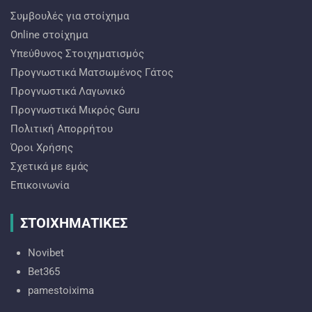
Συμβουλές για στοίχημα
Online στοίχημα
Υπεύθυνος Στοιχηματισμός
Προγνωστικά Ματσωμένος Γάτος
Προγνωστικά Λαγωνικό
Προγνωστικά Mικρός Guru
Πολιτική Απορρήτου
Όροι Χρήσης
Σχετικά με εμάς
Επικοινωνία
ΣΤΟΙΧΗΜΑΤΙΚΕΣ
Novibet
Bet365
pamestoixima