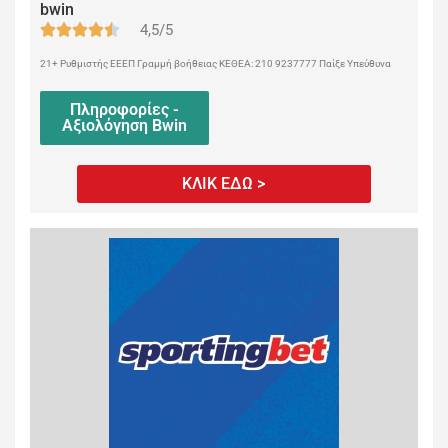
bwin
4,5/5
21+ Ρυθμιστής ΕΕΕΠ Γραμμή βοήθειας ΚΕΘΕΑ: 210 9237777 Παίξε Υπεύθυνα
Πληροφορίες -
Αξιολόγηση Bwin
ΚΛΙΚ ΕΔΩ >