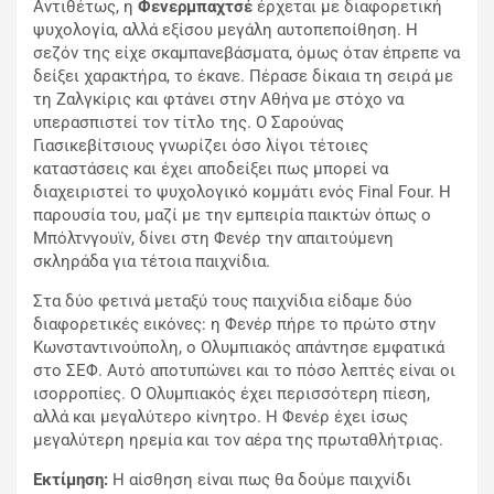
Αντιθέτως, η
Φενερμπαχτσέ
έρχεται με διαφορετική
ψυχολογία, αλλά εξίσου μεγάλη αυτοπεποίθηση. Η
σεζόν της είχε σκαμπανεβάσματα, όμως όταν έπρεπε να
δείξει χαρακτήρα, το έκανε. Πέρασε δίκαια τη σειρά με
τη Ζαλγκίρις και φτάνει στην Αθήνα με στόχο να
υπερασπιστεί τον τίτλο της. Ο
Σαρούνας
Γιασικεβίτσιους
γνωρίζει όσο λίγοι τέτοιες
καταστάσεις και έχει αποδείξει πως μπορεί να
διαχειριστεί το ψυχολογικό κομμάτι ενός Final Four. Η
παρουσία του, μαζί με την εμπειρία παικτών όπως ο
Μπόλτνγουϊν, δίνει στη Φενέρ την απαιτούμενη
σκληράδα για τέτοια παιχνίδια.
Στα δύο φετινά μεταξύ τους παιχνίδια είδαμε δύο
διαφορετικές εικόνες: η Φενέρ πήρε το πρώτο στην
Κωνσταντινούπολη, ο Ολυμπιακός απάντησε εμφατικά
στο ΣΕΦ. Αυτό αποτυπώνει και το πόσο λεπτές είναι οι
ισορροπίες. Ο Ολυμπιακός έχει περισσότερη πίεση,
αλλά και μεγαλύτερο κίνητρο. Η Φενέρ έχει ίσως
μεγαλύτερη ηρεμία και τον αέρα της πρωταθλήτριας.
Εκτίμηση:
Η αίσθηση είναι πως θα δούμε παιχνίδι