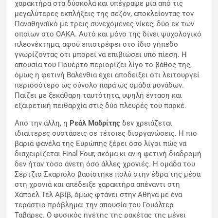
χαρακτήρα στα δύσκολα και υπέγραψε μία από τις
μεγαλύτερες εκπλήξεις της σεζόν, αποκλείοντας τον
Παναθηναϊκό με τρεις συνεχόμενες νίκες, δύο εκ των
οποίων στο ΟΑΚΑ. Αυτό και μόνο της δίνει ψυχολογικό
πλεονέκτημα, αφού επιστρέφει στο ίδιο γήπεδο
γνωρίζοντας ότι μπορεί να επιβιώσει υπό πίεση. Η
απουσία του Πουέρτ
o
περιορίζει λίγο το βάθος της,
όμως η φετινή Βαλένθια έχει αποδείξει ότι λειτουργεί
περισσότερο ως σύνολο παρά ως ομάδα μονάδων.
Παίζει με ξεκάθαρη ταυτότητα, υψηλή ένταση και
εξαιρετική πειθαρχία στις δύο πλευρές του παρκέ.
Από την άλλη, η
Ρεάλ Μαδρίτης
δεν χρειάζεται
ιδιαίτερες συστάσεις σε τέτοιες διοργανώσεις. Η πιο
βαριά φανέλα της Ευρώπης ξέρει όσο λίγοι πώς να
διαχειρίζεται Final Four, ακόμα κι αν η φετινή διαδρομή
δεν ήταν τόσο άνετη όσο άλλες χρονιές. Η ομάδα του
Σέρτζιο Σκαριόλο βασίστηκε πολύ στην έδρα της μέσα
στη χρονιά και απέδειξε χαρακτήρα απέναντι στη
Χάποελ Τελ Αβίβ, όμως φτάνει στην Αθήνα με ένα
τεράστιο πρόβλημα: την απουσία του
Γουόλτερ
Ταβάρες
. Ο φυσικός ηγέτης της ρακέτας της μένει