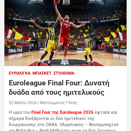
ΕΥΡΩΛΊΓΚΑ
ΜΠΆΣΚΕΤ
ΣΤΟΊΧΗΜΑ
Euroleague Final Four: Δυνατή
δυάδα από τους ημιτελικούς
22 Μαΐου 2026
Ματσωμένος Γάτος
H ώρα του
Final Four της Euroleague 2026
έφτασε και
σήμερα διεξάγονται οι δύο ημιτελικοί της
διοργάνωσης στο ΟΑΚΑ. Ολυμπιακός – Φενερμπαχτσέ
και Βαλένθια – Ρεάλ Μαδρίτης είναι τα δύο ζευγάρια