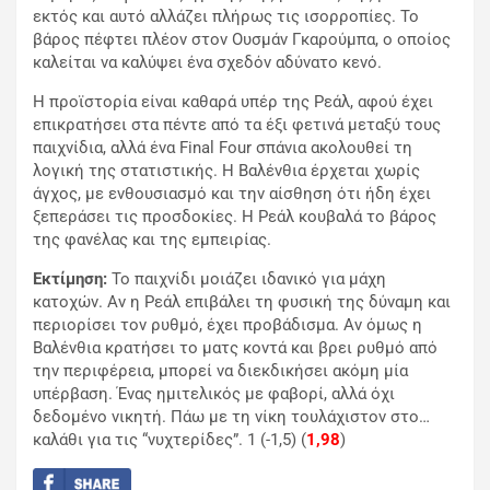
εκτός και αυτό αλλάζει πλήρως τις ισορροπίες. Το
βάρος πέφτει πλέον στον
Ουσμάν Γκαρούμπα
, ο οποίος
καλείται να καλύψει ένα σχεδόν αδύνατο κενό.
Η προϊστορία είναι καθαρά υπέρ της Ρεάλ, αφού έχει
επικρατήσει στα πέντε από τα έξι φετινά μεταξύ τους
παιχνίδια, αλλά ένα Final Four σπάνια ακολουθεί τη
λογική της στατιστικής. Η Βαλένθια έρχεται χωρίς
άγχος, με ενθουσιασμό και την αίσθηση ότι ήδη έχει
ξεπεράσει τις προσδοκίες. Η Ρεάλ κουβαλά το βάρος
της φανέλας και της εμπειρίας.
Εκτίμηση:
Το παιχνίδι μοιάζει ιδανικό για μάχη
κατοχών. Αν η Ρεάλ επιβάλει τη φυσική της δύναμη και
περιορίσει τον ρυθμό, έχει προβάδισμα. Αν όμως η
Βαλένθια κρατήσει το ματς κοντά και βρει ρυθμό από
την περιφέρεια, μπορεί να διεκδικήσει ακόμη μία
υπέρβαση. Ένας ημιτελικός με φαβορί, αλλά όχι
δεδομένο νικητή. Πάω με τη νίκη τουλάχιστον στο…
καλάθι για τις “νυχτερίδες”. 1 (-1,5) (
1,98
)