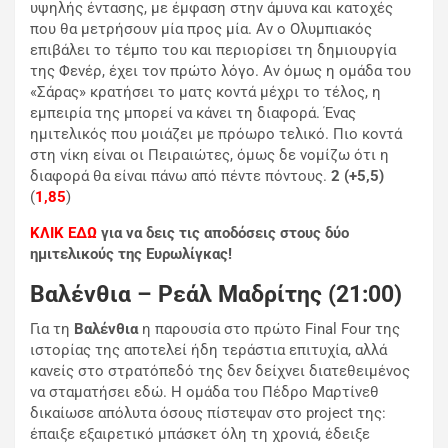
υψηλής έντασης, με έμφαση στην άμυνα και κατοχές
που θα μετρήσουν μία προς μία. Αν ο Ολυμπιακός
επιβάλει το τέμπο του και περιορίσει τη δημιουργία
της Φενέρ, έχει τον πρώτο λόγο. Αν όμως η ομάδα του
«Σάρας» κρατήσει το ματς κοντά μέχρι το τέλος, η
εμπειρία της μπορεί να κάνει τη διαφορά. Ένας
ημιτελικός που μοιάζει με πρόωρο τελικό. Πιο κοντά
στη νίκη είναι οι Πειραιώτες, όμως δε νομίζω ότι η
διαφορά θα είναι πάνω από πέντε πόντους.
2 (+5,5)
(
1,85
)
ΚΛΙΚ ΕΔΩ
για να δεις τις αποδόσεις στους δύο
ημιτελικούς της Ευρωλίγκας!
Βαλένθια – Ρεάλ Μαδρίτης (21:00)
Για τη
Βαλένθια
η παρουσία στο πρώτο Final Four της
ιστορίας της αποτελεί ήδη τεράστια επιτυχία, αλλά
κανείς στο στρατόπεδό της δεν δείχνει διατεθειμένος
να σταματήσει εδώ. Η ομάδα του
Πέδρο Μαρτίνεθ
δικαίωσε απόλυτα όσους πίστεψαν στο project της:
έπαιξε εξαιρετικό μπάσκετ όλη τη χρονιά, έδειξε