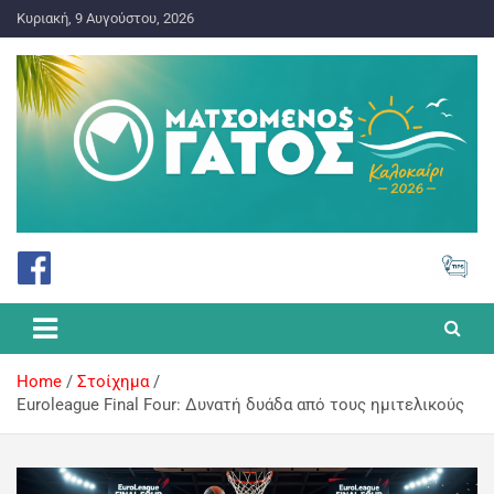
Κυριακή, 9 Αυγούστου, 2026
ΠΡΟΓΝΩΣΤΙΚΑ ΓΙΑ ΤΟ ΣΤΟΙΧΗΜΑ
Ματσωμένος Γάτος – Όλα για
το Στοίχημα
Home
Στοίχημα
Euroleague Final Four: Δυνατή δυάδα από τους ημιτελικούς