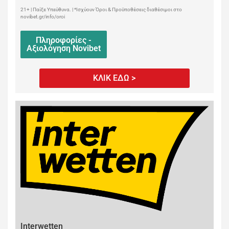
21+ | Παίξε Υπεύθυνα. | *Ισχύουν Όροι & Προϋποθέσεις διαθέσιμοι στο
novibet.gr/info/oroi
Πληροφορίες -
Αξιολόγηση Novibet
ΚΛΙΚ ΕΔΩ >
Interwetten