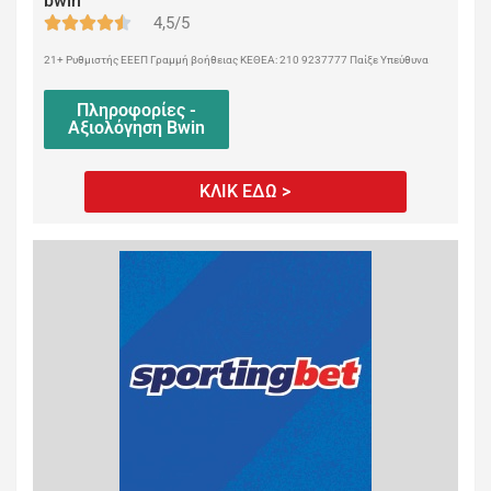
bwin
4,5/5
21+ Ρυθμιστής ΕΕΕΠ Γραμμή βοήθειας ΚΕΘΕΑ: 210 9237777 Παίξε Υπεύθυνα
Πληροφορίες -
Αξιολόγηση Bwin
ΚΛΙΚ ΕΔΩ >