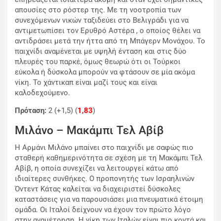
απουσίες στο ρόστερ της. Με τη νοοτροπία των
συνεχόμενων νικών ταξιδεύει στο Βελιγράδι για να
αντιμετωπίσει τον
Ερυθρό Αστέρα
, ο οποίος θέλει να
αντιδράσει μετά την ήττα από τη
Μπάγερν Μονάχου
. Το
παιχνίδι αναμένεται με υψηλή ένταση και στις δύο
πλευρές του παρκέ, όμως θεωρώ ότι οι Τούρκοι
εύκολα ή δύσκολα μπορούν να φτάσουν σε μία ακόμα
νίκη. Το χάντικαπ είναι μαζί τους και είναι
καλοδεχούμενο.
Πρόταση:
2 (+1,5) (
1,83
)
Μιλάνο – Μακάμπι Τελ Αβίβ
Η
Αρμάνι Μιλάνο
μπαίνει στο παιχνίδι με σαφώς πιο
σταθερή καθημερινότητα σε σχέση με τη
Μακάμπι Τελ
Αβίβ
, η οποία συνεχίζει να λειτουργεί κάτω από
ιδιαίτερες συνθήκες. Ο προπονητής των Ισραηλινών
Όντεντ Κάτας
καλείται να διαχειριστεί δύσκολες
καταστάσεις για να παρουσιάσει μια πνευματικά έτοιμη
ομάδα. Οι Ιταλοί δείχνουν να έχουν τον πρώτο λόγο
στην αναμέτρηση. Η νίκη των Ιταλών είναι πιο κοντά και