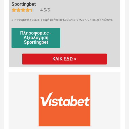
Sportingbet
4,5/5
21+ Ρυθμιστής ΕΕΕΠ Γραμμή βοήθειας ΚΕΘΕΑ: 210 9237777 Παίξε Υπεύθυνα
Πληροφορίες -
Αξιολόγηση
Sportingbet
ΚΛΙΚ ΕΔΩ >