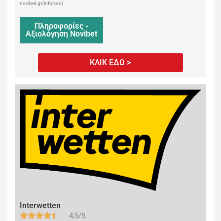
novibet.gr/info/oroi
Πληροφορίες -
Αξιολόγηση Novibet
ΚΛΙΚ ΕΔΩ >
Interwetten
4,5/5