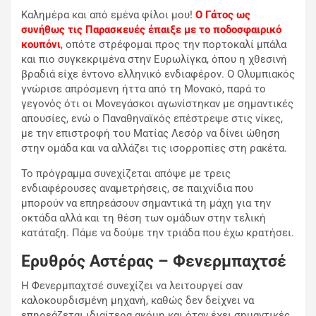
Καλημέρα και από εμένα φίλοι μου!
Ο Γάτος ως
συνήθως τις Παρασκευές έπαιξε με το ποδοσφαιρικό
κουπόνι
, οπότε στρέφομαι προς την πορτοκαλί μπάλα
και πιο συγκεκριμένα στην Ευρωλίγκα, όπου η χθεσινή
βραδιά είχε έντονο ελληνικό ενδιαφέρον. Ο
Ολυμπιακός
γνώρισε απρόσμενη ήττα από τη
Μονακό
, παρά το
γεγονός ότι οι Μονεγάσκοι αγωνίστηκαν με σημαντικές
απουσίες, ενώ ο
Παναθηναϊκός
επέστρεψε στις νίκες,
με την επιστροφή του
Ματίας Λεσόρ
να δίνει ώθηση
στην ομάδα και να αλλάζει τις ισορροπίες στη ρακέτα.
Το πρόγραμμα συνεχίζεται απόψε με τρεις
ενδιαφέρουσες αναμετρήσεις, σε παιχνίδια που
μπορούν να επηρεάσουν σημαντικά τη μάχη για την
οκτάδα αλλά και τη θέση των ομάδων στην τελική
κατάταξη. Πάμε να δούμε την τριάδα που έχω κρατήσει.
Ερυθρός Αστέρας – Φενερμπαχτσέ
Η
Φενερμπαχτσέ
συνεχίζει να λειτουργεί σαν
καλοκουρδισμένη μηχανή, καθώς δεν δείχνει να
επηρεάζεται ιδιαίτερα ακόμη και όταν έχει σημαντικές