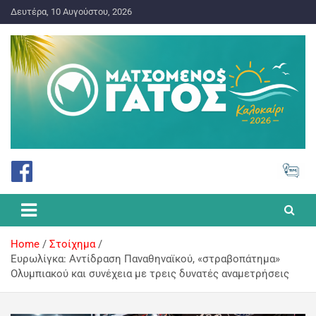
Δευτέρα, 10 Αυγούστου, 2026
ΠΡΟΓΝΩΣΤΙΚΑ ΓΙΑ ΤΟ ΣΤΟΙΧΗΜΑ
Ματσωμένος Γάτος – Όλα για
το Στοίχημα
Home
Στοίχημα
Ευρωλίγκα: Αντίδραση Παναθηναϊκού, «στραβοπάτημα»
Ολυμπιακού και συνέχεια με τρεις δυνατές αναμετρήσεις