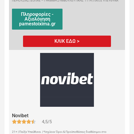
ΠΕΡΙΟΥΣΙΑΣ | ΕΟΠΑΕ – ΓΡΑΜΜΗ ΣΥΜΒΟΥΛΕΥΤΙΚΗΣ: 1114 | ΠΑΙΞΕ ΥΠΕΥΘΥΝΑ
Πληροφορίες -
Αξιολόγηση
pamestoixima.gr
ΚΛΙΚ ΕΔΩ >
Novibet
4,5/5
21+ | Παίξε Υπεύθυνα. | *Ισχύουν Όροι & Προϋποθέσεις διαθέσιμοι στο