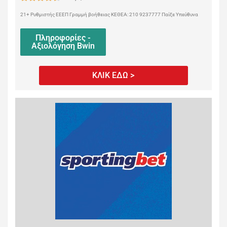
21+ Ρυθμιστής ΕΕΕΠ Γραμμή βοήθειας ΚΕΘΕΑ: 210 9237777 Παίξε Υπεύθυνα
Πληροφορίες -
Αξιολόγηση Bwin
ΚΛΙΚ ΕΔΩ >