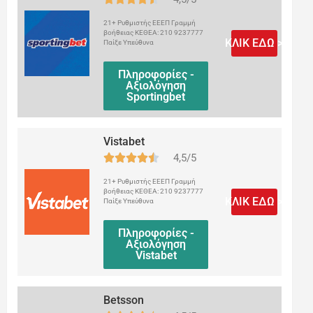
21+ Ρυθμιστής ΕΕΕΠ Γραμμή
βοήθειας ΚΕΘΕΑ: 210 9237777
ΚΛΙΚ ΕΔΩ >
Παίξε Υπεύθυνα
Πληροφορίες -
Αξιολόγηση
Sportingbet
Vistabet
4,5/5
21+ Ρυθμιστής ΕΕΕΠ Γραμμή
βοήθειας ΚΕΘΕΑ: 210 9237777
ΚΛΙΚ ΕΔΩ >
Παίξε Υπεύθυνα
Πληροφορίες -
Αξιολόγηση
Vistabet
Betsson