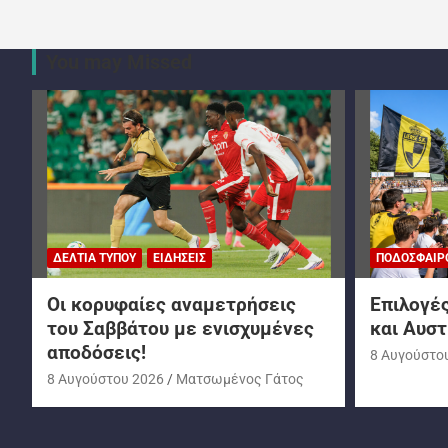
You may Missed
ΔΕΛΤΊΑ ΤΎΠΟΥ
ΕΙΔΉΣΕΙΣ
ΠΟΔΌΣΦΑΙΡ
Oι κορυφαίες αναμετρήσεις
Επιλογές
του Σαββάτου με ενισχυμένες
και Αυστ
αποδόσεις!
8 Αυγούστο
8 Αυγούστου 2026
Ματσωμένος Γάτος