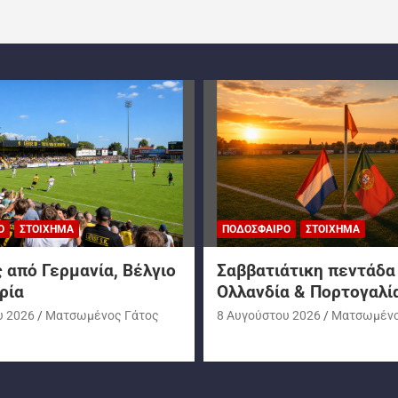
Ο
ΣΤΟΊΧΗΜΑ
ΠΟΔΌΣΦΑΙΡΟ
ΣΤΟΊΧΗΜΑ
 από Γερμανία, Βέλγιο
Σαββατιάτικη πεντάδα
ρία
Ολλανδία & Πορτογαλί
υ 2026
Ματσωμένος Γάτος
8 Αυγούστου 2026
Ματσωμένο