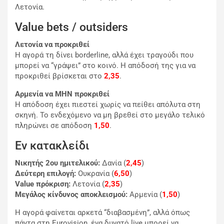
Λετονία
.
Value bets / outsiders
Λετονία να προκριθεί
Η αγορά τη δίνει borderline, αλλά έχει τραγούδι που
μπορεί να “γράψει” στο κοινό. Η απόδοσή της για να
προκριθεί βρίσκεται στο
2,35
.
Αρμενία να ΜΗΝ προκριθεί
Η απόδοση έχει πιεστεί χωρίς να πείθει απόλυτα στη
σκηνή. Το ενδεχόμενο να μη βρεθεί στο μεγάλο τελικό
πληρώνει σε απόδοση
1,50
.
Εν κατακλείδι
Νικητής 2ου ημιτελικού:
Δανία (
2,45
)
Δεύτερη επιλογή:
Ουκρανία (
6,50
)
Value πρόκριση:
Λετονία (
2,35
)
Μεγάλος κίνδυνος αποκλεισμού:
Αρμενία (
1,50
)
Η αγορά φαίνεται αρκετά “διαβασμένη”, αλλά όπως
πάντα στη Eurovision, ένα δυνατό live μπορεί να