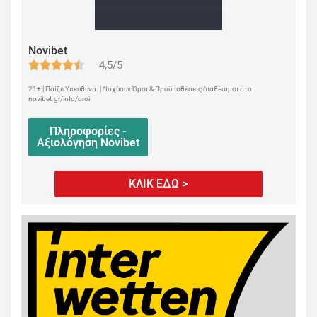
Novibet
4,5/5
21+ | Παίξε Υπεύθυνα. | *Ισχύουν Όροι & Προϋποθέσεις διαθέσιμοι στο
novibet.gr/info/oroi
Πληροφορίες -
Αξιολόγηση Novibet
ΚΛΙΚ ΕΔΩ >