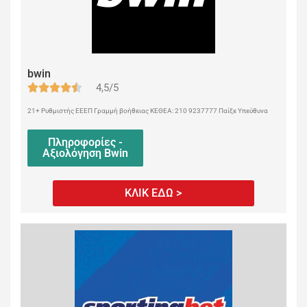
bwin
4,5/5
21+ Ρυθμιστής ΕΕΕΠ Γραμμή βοήθειας ΚΕΘΕΑ: 210 9237777 Παίξε Υπεύθυνα
Πληροφορίες -
Αξιολόγηση Bwin
ΚΛΙΚ ΕΔΩ >