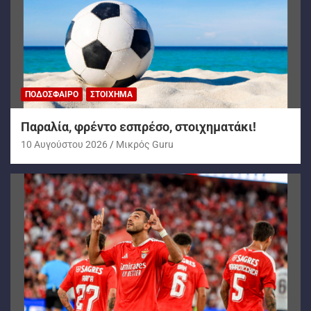
ΠΟΔΌΣΦΑΙΡΟ
ΣΤΟΊΧΗΜΑ
Παραλία, φρέντο εσπρέσο, στοιχηματάκι!
10 Αυγούστου 2026
Mικρός Guru