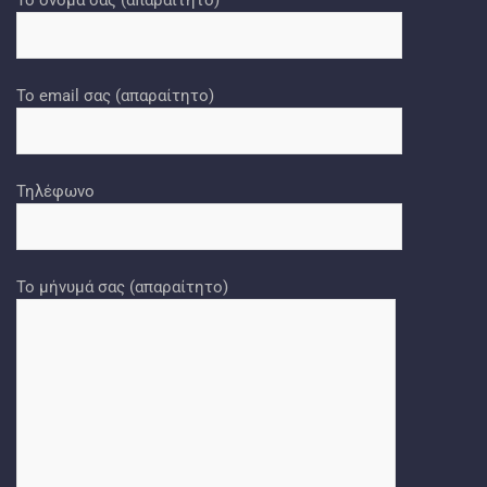
Το email σας (απαραίτητο)
Τηλέφωνο
Το μήνυμά σας (απαραίτητο)