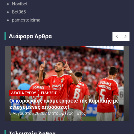
Novibet
Bet365
pamestoixima
Διάφορα Άρθρα
ΔΕΛΤΊΑ ΤΎΠΟΥ
ΕΙΔΉΣΕΙΣ
Oι κορυφαίες αναμετρήσεις της Κυριακής με
ενισχυμένες αποδόσεις!
9 Αυγούστου 2026
Ματσωμένος Γάτος
Τελευταία Άρθρα