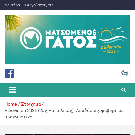
Δευτέρα, 10 Αυγούστου, 2026
ΠΡΟΓΝΩΣΤΙΚΑ ΓΙΑ ΤΟ ΣΤΟΙΧΗΜΑ
Ματσωμένος Γάτος – Όλα για
το Στοίχημα
Home
Στοίχημα
Eurovision 2026 (2ος Ημιτελικός): Αποδόσεις, φαβορί και
προγνωστικά