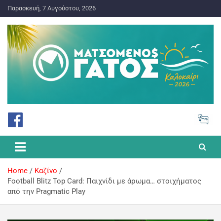
Παρασκευή, 7 Αυγούστου, 2026
ΠΡΟΓΝΩΣΤΙΚΑ ΓΙΑ ΤΟ ΣΤΟΙΧΗΜΑ
Ματσωμένος Γάτος – Όλα για
το Στοίχημα
Home
Καζίνο
Football Blitz Top Card: Παιχνίδι με άρωμα… στοιχήματος
από την Pragmatic Play