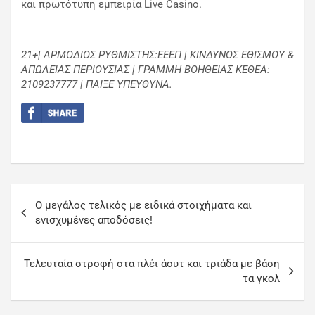
και πρωτότυπη εμπειρία Live Casino.
21+| ΑΡΜΟΔΙΟΣ ΡΥΘΜΙΣΤΗΣ:ΕΕΕΠ | ΚΙΝΔΥΝΟΣ ΕΘΙΣΜΟΥ &
ΑΠΩΛΕΙΑΣ ΠΕΡΙΟΥΣΙΑΣ | ΓΡΑΜΜΗ ΒΟΗΘΕΙΑΣ ΚΕΘΕΑ:
2109237777 | ΠΑΙΞΕ ΥΠΕΥΘΥΝΑ.
O μεγάλος τελικός με ειδικά στοιχήματα και
ενισχυμένες αποδόσεις!
Τελευταία στροφή στα πλέι άουτ και τριάδα με βάση
τα γκολ