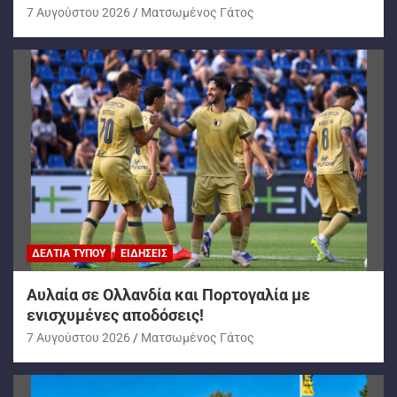
7 Αυγούστου 2026
Ματσωμένος Γάτος
ΔΕΛΤΊΑ ΤΎΠΟΥ
ΕΙΔΉΣΕΙΣ
Αυλαία σε Ολλανδία και Πορτογαλία με
ενισχυμένες αποδόσεις!
7 Αυγούστου 2026
Ματσωμένος Γάτος