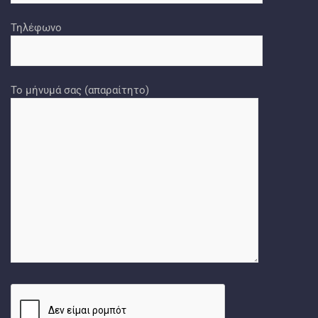
Τηλέφωνο
Το μήνυμά σας (απαραίτητο)