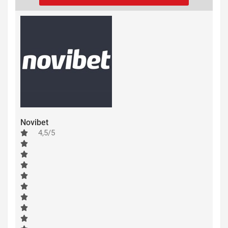
Novibet
4,5/5