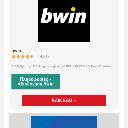
bwin
4,5/5
21+ Ρυθμιστής ΕΕΕΠ Γραμμή βοήθειας ΚΕΘΕΑ: 210 9237777 Παίξε Υπεύθυνα
Πληροφορίες -
Αξιολόγηση Bwin
ΚΛΙΚ ΕΔΩ >