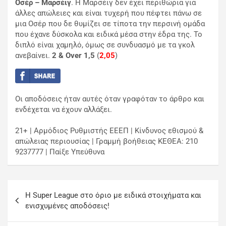
Οσέρ – Μαρσέιγ
. Η Μαρσέιγ δεν έχει περιθώρια για
άλλες απώλειες και είναι τυχερή που πέφτει πάνω σε
μια Οσέρ που δε θυμίζει σε τίποτα την περσινή ομάδα
που έχανε δύσκολα και ειδικά μέσα στην έδρα της. Το
διπλό είναι χαμηλό, όμως σε συνδυασμό με τα γκολ
ανεβαίνει.
2 & Over 1,5
(
2,05
)
Οι αποδόσεις ήταν αυτές όταν γραφόταν το άρθρο και
ενδέχεται να έχουν αλλάξει.
21+ | Αρμόδιος Ρυθμιστής ΕΕΕΠ | Κίνδυνος εθισμού &
απώλειας περιουσίας | Γραμμή βοήθειας ΚΕΘΕΑ: 210
9237777 | Παίξε Υπεύθυνα
Η Super League στο όριο με ειδικά στοιχήματα και
ενισχυμένες αποδόσεις!