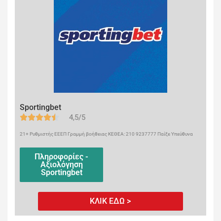
Sportingbet
4,5/5
21+ Ρυθμιστής ΕΕΕΠ Γραμμή βοήθειας ΚΕΘΕΑ: 210 9237777 Παίξε Υπεύθυνα
Πληροφορίες -
Αξιολόγηση
Sportingbet
ΚΛΙΚ ΕΔΩ >