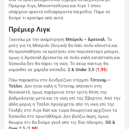
Πρέμιερ Λιγκ, Μπουντεσλίγκα και Λιγκ 1 όπου
υπάρχουν αρκετά ενδιαφέροντα παιχνίδια. Πάμε να
δούμε τι κρατάμε από αυτά.
Πρέμιερ Λιγκ
Ξεκινάω με την αναμέτρηση
Μπέρνλι – Άρσεναλ
. Το
ματς για τη Μπέρνλι (λογικά) θα πάει πολύ κλειστά και
θα προσπαθήσει να κρατήσει όσο περισσότερο μπορεί,
όμως η Άρσεναλ βρίσκεται σε πολύ καλή κατάσταση και
δύσκολα δεν θα πάρει τη νίκη. Το σκορ πάντως θα
κυμανθεί σε χαμηλά επίπεδα.
2 & Under 3,5
(
1,95
)
Πάω παρακάτω στο λονδρέζικο ντέρμπι
Τότεναμ –
Τσέλσι
. Δεν ήταν καλή η Τότεναμ απέναντι στη
Νιούκαστλ, όμως παρέμεινε στην τρίτη θέση της
βαθμολογίας μετά και τη νίκη επί της Έβερτον. Από την
άλλη μεριά, η Τσέλσι προέρχεται από τη νίκη επί της
Γουλβς στο Λιγκ Καπ και τώρα θεωρητικά αρχίζουν τα
δύσκολα στο πρωτάθλημα. Δεν βγάζω άκρη, όμως
θεωρώ ότι θα δούμε γκολ από τις δύο πλευρές.
GG &
Over 2,5
(
1,98
)