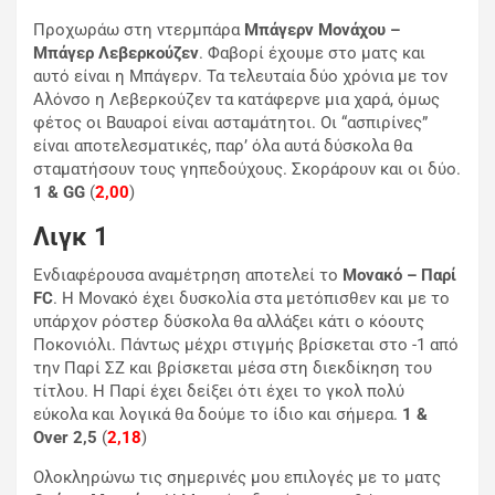
Προχωράω στη ντερμπάρα
Μπάγερν Μονάχου –
Μπάγερ Λεβερκούζεν
. Φαβορί έχουμε στο ματς και
αυτό είναι η Μπάγερν. Τα τελευταία δύο χρόνια με τον
Αλόνσο η Λεβερκούζεν τα κατάφερνε μια χαρά, όμως
φέτος οι Βαυαροί είναι ασταμάτητοι. Οι “ασπιρίνες”
είναι αποτελεσματικές, παρ’ όλα αυτά δύσκολα θα
σταματήσουν τους γηπεδούχους. Σκοράρουν και οι δύο.
1 & GG
(
2,00
)
Λιγκ 1
Ενδιαφέρουσα αναμέτρηση αποτελεί το
Μονακό – Παρί
FC
. Η Μονακό έχει δυσκολία στα μετόπισθεν και με το
υπάρχον ρόστερ δύσκολα θα αλλάξει κάτι ο κόουτς
Ποκονιόλι. Πάντως μέχρι στιγμής βρίσκεται στο -1 από
την Παρί ΣΖ και βρίσκεται μέσα στη διεκδίκηση του
τίτλου. Η Παρί έχει δείξει ότι έχει το γκολ πολύ
εύκολα και λογικά θα δούμε το ίδιο και σήμερα.
1 &
Over 2,5
(
2,18
)
Oλοκληρώνω τις σημερινές μου επιλογές με το ματς