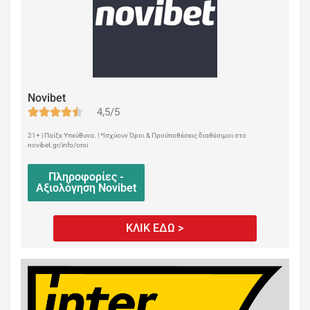
Novibet
4,5/5
21+ | Παίξε Υπεύθυνα. | *Ισχύουν Όροι & Προϋποθέσεις διαθέσιμοι στο
novibet.gr/info/oroi
Πληροφορίες -
Αξιολόγηση Novibet
ΚΛΙΚ ΕΔΩ >