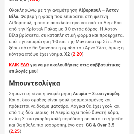
Oλοκληρώνω με την αναμέτρηση
Λίβερπουλ – Άστον
Βίλα
. Φοβερή η φάση που επικρατεί στη φετινή
Λίβερπουλ, η οποία αποκλείστηκε και από το Λιγκ Καπ
από την Κρίσταλ Πάλας με 3-0 εντός έδρας. Η Άστον
Βίλα βρίσκεται σε καταπληκτική φόρμα και προέρχεται
από την επικράτηση 1-0 επί της Μάντσεστερ Σίτι. Δεν
ξέρω πότε θα ξυπνήσει η ομάδα του Άρνε Σλοτ, όμως η
κόντρα απόψε έχει νόημα.
Χ2
(
2,20
)
ΚΛΙΚ ΕΔΩ
για να με ακολουθήσεις στις σαββατιάτικες
επιλογές μου!
Μπουντεσλίγκα
Σημαντική είναι η αναμέτρηση
Λειψία – Στουτγκάρδη
.
Και οι δύο ομάδες είναι φουλ φορμαρισμένες και
πρόκειται να δούμε ματσάρα. Λογικά θα έχει γκολ και
από τις δύο μεριές. Η Λειψία έχει πολύ δυνατή έδρα,
ενώ η Στουτγκάρδη καλή παράδοση σε αυτό το γήπεδο
και θα ήθελα πιο ισορροπημένο σετ.
GG & Over 3,5
(
2,25
)