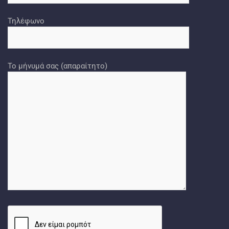
Τηλέφωνο
Το μήνυμά σας (απαραίτητο)