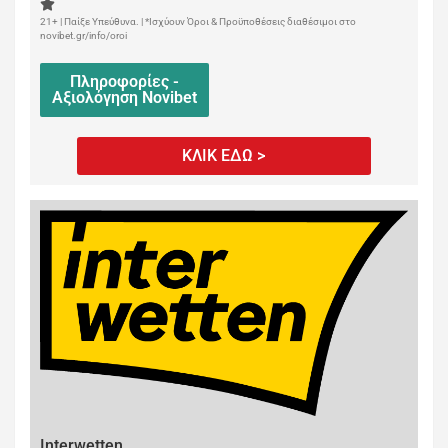
21+ | Παίξε Υπεύθυνα. | *Ισχύουν Όροι & Προϋποθέσεις διαθέσιμοι στο
novibet.gr/info/oroi
Πληροφορίες -
Αξιολόγηση Novibet
ΚΛΙΚ ΕΔΩ >
Interwetten