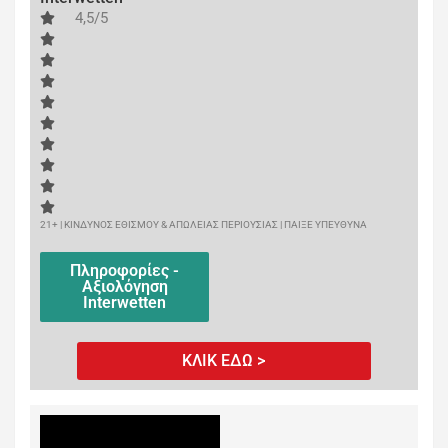
4,5/5
21+ | ΚΙΝΔΥΝΟΣ ΕΘΙΣΜΟΥ & ΑΠΩΛΕΙΑΣ ΠΕΡΙΟΥΣΙΑΣ | ΠΑΙΞΕ ΥΠΕΥΘΥΝΑ
Πληροφορίες -
Αξιολόγηση
Interwetten
ΚΛΙΚ ΕΔΩ >