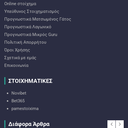
Online στοίχημα
Υπεύθυνος Στοιχηματισμός
Προγνωστικά Ματσωμένος Γάτος
Προγνωστικά Λαγωνικό
Προγνωστικά Mικρός Guru
Πολιτική Απορρήτου
Όροι Χρήσης
Σχετικά με εμάς
Επικοινωνία
ΣΤΟΙΧΗΜΑΤΙΚΕΣ
Novibet
Bet365
pamestoixima
Διάφορα Άρθρα