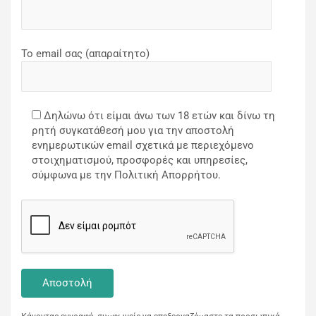
Το email σας (απαραίτητο)
Δηλώνω ότι είμαι άνω των 18 ετών και δίνω τη
ρητή συγκατάθεσή μου για την αποστολή
ενημερωτικών email σχετικά με περιεχόμενο
στοιχηματισμού, προσφορές και υπηρεσίες,
σύμφωνα με την Πολιτική Απορρήτου.