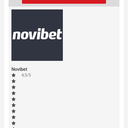
Novibet
4,5/5