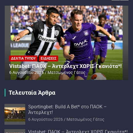
ΔΕΛΤΊΑ ΤΎΠΟΥ
ΕΙΔΉΣΕΙΣ
Vistabet: ΠΑΟΚ – Άντερλεχτ ΧΩΡΙΣ Γκανιότα*!
6 Αυγούστου 2026
Ματσωμένος Γάτος
Τελευταία Άρθρα
Sportingbet: Build A Bet* στο ΠΑΟΚ –
Άντερλεχτ!
6 Αυγούστου 2026
Ματσωμένος Γάτος
Vistabet: ΠΑΟΚ – Άντερλεχτ ΧΩΡΙΣ Γκανιότα*!