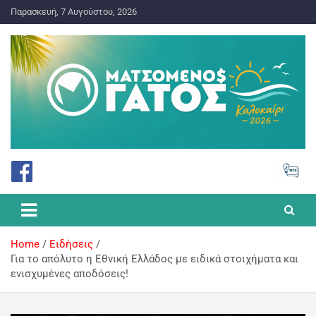
Παρασκευή, 7 Αυγούστου, 2026
ΠΡΟΓΝΩΣΤΙΚΑ ΓΙΑ ΤΟ ΣΤΟΙΧΗΜΑ
Ματσωμένος Γάτος – Όλα για
το Στοίχημα
Home
Ειδήσεις
Για το απόλυτο η Εθνική Ελλάδος με ειδικά στοιχήματα και
ενισχυμένες αποδόσεις!