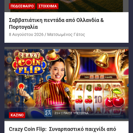
ΠΟΔΌΣΦΑΙΡΟ
ΣΤΟΊΧΗΜΑ
Σαββατιάτικη πεντάδα από Ολλανδία &
Πορτογαλία
8 Αυγούστου 2026
Ματσωμένος Γάτος
ΚΑΖΊΝΟ
Crazy Coin Flip: Συναρπαστικό παιχνίδι από