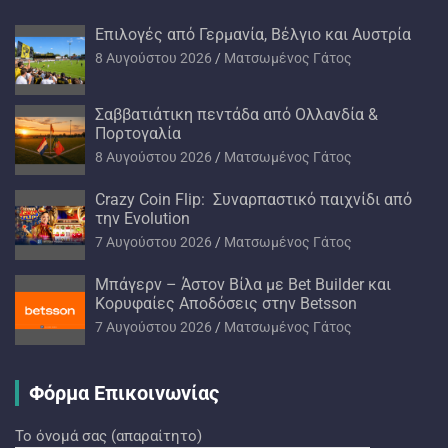
Επιλογές από Γερμανία, Βέλγιο και Αυστρία
8 Αυγούστου 2026
Ματσωμένος Γάτος
Σαββατιάτικη πεντάδα από Ολλανδία &
Πορτογαλία
8 Αυγούστου 2026
Ματσωμένος Γάτος
Crazy Coin Flip: Συναρπαστικό παιχνίδι από
την Evolution
7 Αυγούστου 2026
Ματσωμένος Γάτος
Μπάγερν – Άστον Βίλα με Bet Builder και
Κορυφαίες Αποδόσεις στην Betsson
7 Αυγούστου 2026
Ματσωμένος Γάτος
Φόρμα Επικοινωνίας
Το όνομά σας (απαραίτητο)