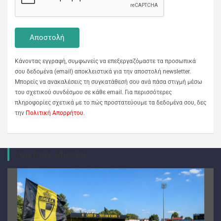
Κάνοντας εγγραφή, συμφωνείς να επεξεργαζόμαστε τα προσωπικά
σου δεδομένα (email) αποκλειστικά για την αποστολή newsletter.
Μπορείς να ανακαλέσεις τη συγκατάθεσή σου ανά πάσα στιγμή μέσω
του σχετικού συνδέσμου σε κάθε email. Για περισσότερες
πληροφορίες σχετικά με το πώς προστατεύουμε τα δεδομένα σου, δες
την
Πολιτική Απορρήτου
.
You may Missed