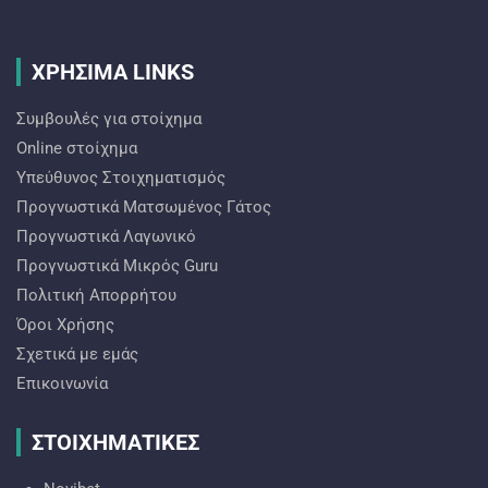
ΧΡΗΣΙΜΑ LINKS
Συμβουλές για στοίχημα
Online στοίχημα
Υπεύθυνος Στοιχηματισμός
Προγνωστικά Ματσωμένος Γάτος
Προγνωστικά Λαγωνικό
Προγνωστικά Mικρός Guru
Πολιτική Απορρήτου
Όροι Χρήσης
Σχετικά με εμάς
Επικοινωνία
ΣΤΟΙΧΗΜΑΤΙΚΕΣ