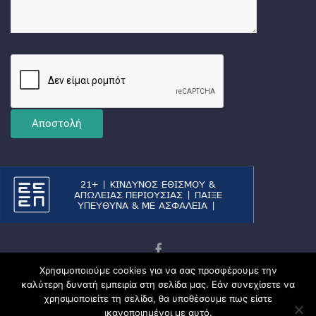
Χρησιμοποιούμε cookies για να σας προσφέρουμε την
Copyright © 2026
Ματσωμένος Γάτος – Όλα για το
καλύτερη δυνατή εμπειρία στη σελίδα μας. Εάν συνεχίσετε να
Στοίχημα
χρησιμοποιείτε τη σελίδα, θα υποθέσουμε πως είστε
Πολιτική Απορρήτου
ικανοποιημένοι με αυτό.