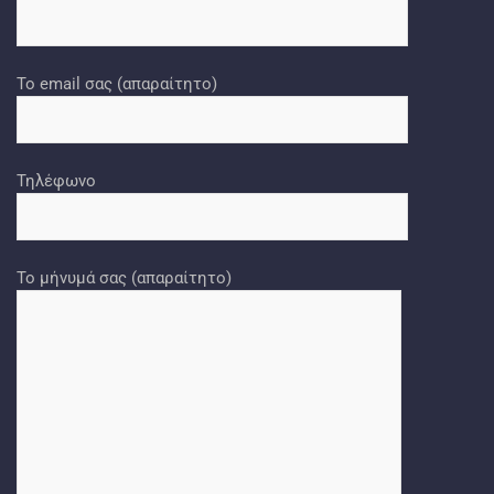
Το email σας (απαραίτητο)
Τηλέφωνο
Το μήνυμά σας (απαραίτητο)