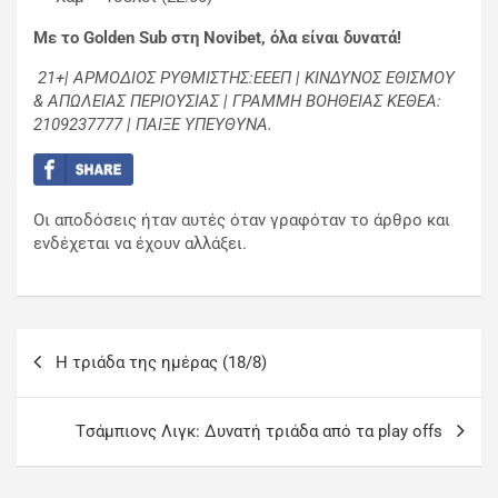
Με το
Golden
Sub στη
Novibet, όλα είναι δυνατά!
21+| ΑΡΜΟΔΙΟΣ ΡΥΘΜΙΣΤΗΣ:ΕΕΕΠ | ΚΙΝΔΥΝΟΣ ΕΘΙΣΜΟΥ
& ΑΠΩΛΕΙΑΣ ΠΕΡΙΟΥΣΙΑΣ | ΓΡΑΜΜΗ ΒΟΗΘΕΙΑΣ ΚΕΘΕΑ:
2109237777 | ΠΑΙΞΕ ΥΠΕΥΘΥΝΑ.
Οι αποδόσεις ήταν αυτές όταν γραφόταν το άρθρο και
ενδέχεται να έχουν αλλάξει.
H τριάδα της ημέρας (18/8)
Tσάμπιονς Λιγκ: Δυνατή τριάδα από τα play offs