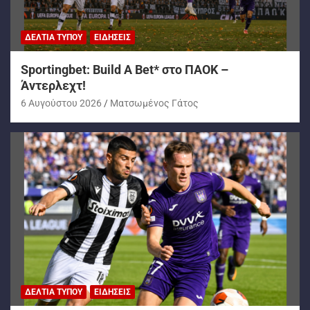
ΔΕΛΤΊΑ ΤΎΠΟΥ
ΕΙΔΉΣΕΙΣ
Sportingbet: Build A Bet* στο ΠΑΟΚ –
Άντερλεχτ!
6 Αυγούστου 2026
Ματσωμένος Γάτος
ΔΕΛΤΊΑ ΤΎΠΟΥ
ΕΙΔΉΣΕΙΣ