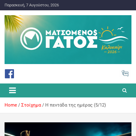
Παρασκευή, 7 Αυγούστου, 2026
ΠΡΟΓΝΩΣΤΙΚΑ ΓΙΑ ΤΟ ΣΤΟΙΧΗΜΑ
Ματσωμένος Γάτος – Όλα για
το Στοίχημα
Home
Στοίχημα
H πεντάδα της ημέρας (5/12)