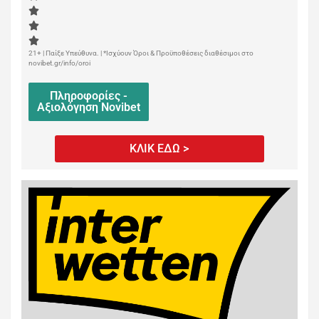
21+ | Παίξε Υπεύθυνα. | *Ισχύουν Όροι & Προϋποθέσεις διαθέσιμοι στο
novibet.gr/info/oroi
Πληροφορίες -
Αξιολόγηση Novibet
ΚΛΙΚ ΕΔΩ >