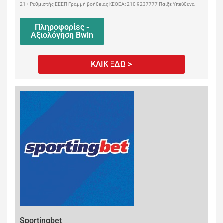
21+ Ρυθμιστής ΕΕΕΠ Γραμμή βοήθειας ΚΕΘΕΑ: 210 9237777 Παίξε Υπεύθυνα
Πληροφορίες -
Αξιολόγηση Bwin
ΚΛΙΚ ΕΔΩ >
Sportingbet