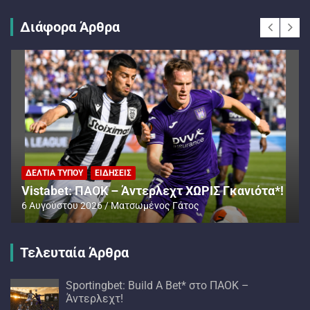
Διάφορα Άρθρα
ΔΕΛΤΊΑ ΤΎΠΟΥ
ΕΙΔΉΣΕΙΣ
Vistabet: ΠΑΟΚ – Άντερλεχτ ΧΩΡΙΣ Γκανιότα*!
6 Αυγούστου 2026
Ματσωμένος Γάτος
Τελευταία Άρθρα
Sportingbet: Build A Bet* στο ΠΑΟΚ –
Άντερλεχτ!