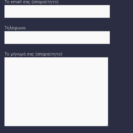
Το email σας (απαραίτητο)
Τηλέφωνο
Το μήνυμά σας (απαραίτητο)