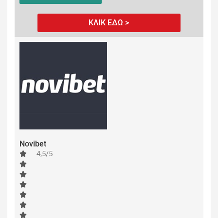
ΚΛΙΚ ΕΔΩ >
Novibet
4,5/5