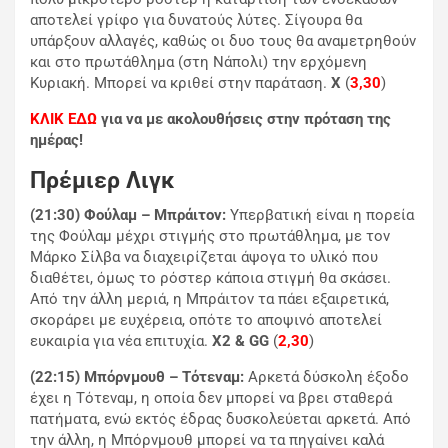
αποτελεί γρίφο για δυνατούς λύτες. Σίγουρα θα
υπάρξουν αλλαγές, καθώς οι δυο τους θα αναμετρηθούν
και στο πρωτάθλημα (στη Νάπολι) την ερχόμενη
Κυριακή. Μπορεί να κριθεί στην παράταση.
Χ
(
3,30
)
ΚΛΙΚ ΕΔΩ
για να με ακολουθήσεις στην πρόταση της
ημέρας!
Πρέμιερ Λιγκ
(21:30) Φούλαμ – Μπράιτον:
Υπερβατική είναι η πορεία
της Φούλαμ μέχρι στιγμής στο πρωτάθλημα, με τον
Μάρκο Σίλβα να διαχειρίζεται άψογα το υλικό που
διαθέτει, όμως το ρόστερ κάποια στιγμή θα σκάσει.
Από την άλλη μεριά, η Μπράιτον τα πάει εξαιρετικά,
σκοράρει με ευχέρεια, οπότε το αποψινό αποτελεί
ευκαιρία για νέα επιτυχία.
Χ2 & GG
(
2,30
)
(22:15) Μπόρνμουθ – Τότεναμ:
Αρκετά δύσκολη έξοδο
έχει η Τότεναμ, η οποία δεν μπορεί να βρει σταθερά
πατήματα, ενώ εκτός έδρας δυσκολεύεται αρκετά. Από
την άλλη, η Μπόρνμουθ μπορεί να τα πηγαίνει καλά