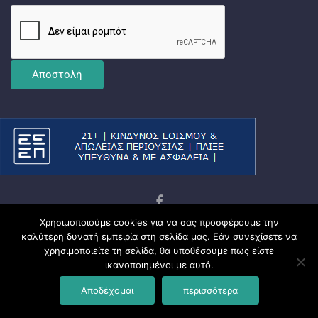
Χρησιμοποιούμε cookies για να σας προσφέρουμε την
Copyright © 2026
Ματσωμένος Γάτος – Όλα για το
καλύτερη δυνατή εμπειρία στη σελίδα μας. Εάν συνεχίσετε να
Στοίχημα
χρησιμοποιείτε τη σελίδα, θα υποθέσουμε πως είστε
Πολιτική Απορρήτου
ικανοποιημένοι με αυτό.
Since 2000 | Developed by © Econtent Systems All Rights
Αποδέχομαι
περισσότερα
Reserved