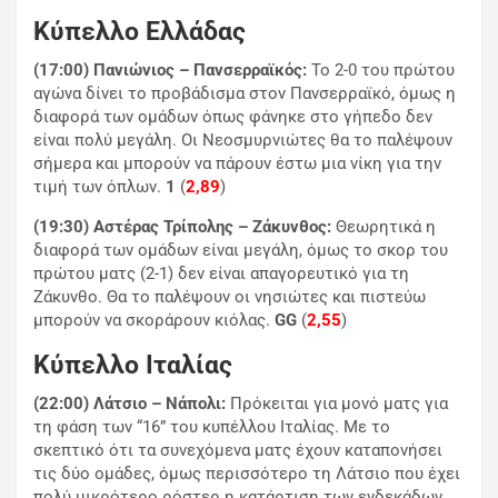
Κύπελλο Ελλάδας
(17:00) Πανιώνιος – Πανσερραϊκός:
Το 2-0 του πρώτου
αγώνα δίνει το προβάδισμα στον Πανσερραϊκό, όμως η
διαφορά των ομάδων όπως φάνηκε στο γήπεδο δεν
είναι πολύ μεγάλη. Οι Νεοσμυρνιώτες θα το παλέψουν
σήμερα και μπορούν να πάρουν έστω μια νίκη για την
τιμή των όπλων.
1
(
2,89
)
(19:30) Αστέρας Τρίπολης – Ζάκυνθος:
Θεωρητικά η
διαφορά των ομάδων είναι μεγάλη, όμως το σκορ του
πρώτου ματς (2-1) δεν είναι απαγορευτικό για τη
Ζάκυνθο. Θα το παλέψουν οι νησιώτες και πιστεύω
μπορούν να σκοράρουν κιόλας.
GG
(
2,55
)
Κύπελλο Ιταλίας
(22:00) Λάτσιο – Νάπολι:
Πρόκειται για μονό ματς για
τη φάση των “16” του κυπέλλου Ιταλίας. Με το
σκεπτικό ότι τα συνεχόμενα ματς έχουν καταπονήσει
τις δύο ομάδες, όμως περισσότερο τη Λάτσιο που έχει
πολύ μικρότερο ρόστερ η κατάρτιση των ενδεκάδων