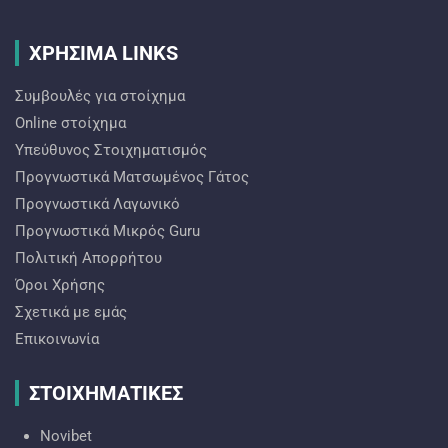
ΧΡΗΣΙΜΑ LINKS
Συμβουλές για στοίχημα
Online στοίχημα
Υπεύθυνος Στοιχηματισμός
Προγνωστικά Ματσωμένος Γάτος
Προγνωστικά Λαγωνικό
Προγνωστικά Mικρός Guru
Πολιτική Απορρήτου
Όροι Χρήσης
Σχετικά με εμάς
Επικοινωνία
ΣΤΟΙΧΗΜΑΤΙΚΕΣ
Novibet