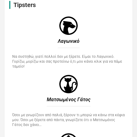
Tipsters
Λαγωνικό
Να συστηθώ, γιατί πολλοί δεν με ξέρετε. Είμαι το Λαγωνικό.
Γυρίζω, μυρίζω και σας προτείνω ό,τι μου κάνει κλικ για να πάμε
ταμείο!
Ματσωμένος Γάτος​
Όσοι με γνωρίζουν από παλιά, ξέρουν τι μπορώ να κάνω στα κέφια
μου. Όσοι με ξέρετε από πάντα, γνωρίζετε ότι ο Ματσωμένος
Γάτος δεν χάνει…