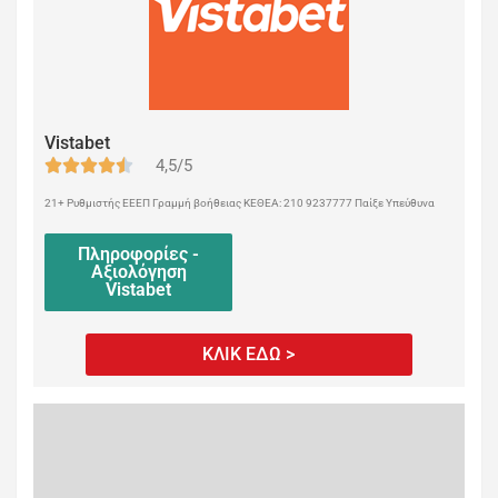
Vistabet
4,5/5
21+ Ρυθμιστής ΕΕΕΠ Γραμμή βοήθειας ΚΕΘΕΑ: 210 9237777 Παίξε Υπεύθυνα
Πληροφορίες -
Αξιολόγηση
Vistabet
ΚΛΙΚ ΕΔΩ >