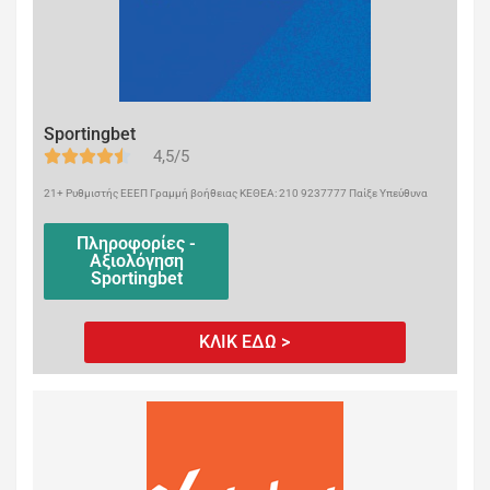
Sportingbet
4,5/5
21+ Ρυθμιστής ΕΕΕΠ Γραμμή βοήθειας ΚΕΘΕΑ: 210 9237777 Παίξε Υπεύθυνα
Πληροφορίες -
Αξιολόγηση
Sportingbet
ΚΛΙΚ ΕΔΩ >