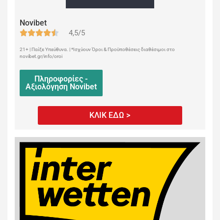
Novibet
4,5/5
21+ | Παίξε Υπεύθυνα. | *Ισχύουν Όροι & Προϋποθέσεις διαθέσιμοι στο
novibet.gr/info/oroi
Πληροφορίες -
Αξιολόγηση Novibet
ΚΛΙΚ ΕΔΩ >